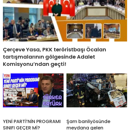
Çerçeve Yasa, PKK teröristbaşı Öcalan
tartışmalarının gölgesinde Adalet
Komisyonu’ndan geçti!
YENİ PARTİ’NİN PROGRAMI
Şam banliyösünde
SINIFI GEÇER Mİ?
meydana gelen