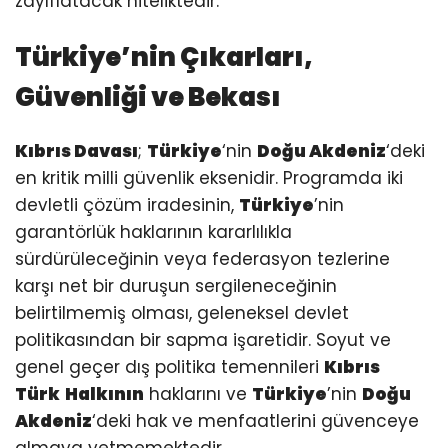
zayıflatacak niteliktedir.
Türkiye’nin Çıkarları,
Güvenliği ve Bekası
Kıbrıs Davası
;
Türkiye
‘nin
Doğu Akdeniz
‘deki
en kritik milli güvenlik eksenidir. Programda iki
devletli çözüm iradesinin,
Türkiye
’nin
garantörlük haklarının kararlılıkla
sürdürüleceğinin veya federasyon tezlerine
karşı net bir duruşun sergileneceğinin
belirtilmemiş olması, geleneksel devlet
politikasından bir sapma işaretidir. Soyut ve
genel geçer dış politika temennileri
Kıbrıs
Türk
Halkının
haklarını ve
Türkiye
’nin
Doğu
Akdeniz
‘deki hak ve menfaatlerini güvenceye
almaya yetmemektedir.