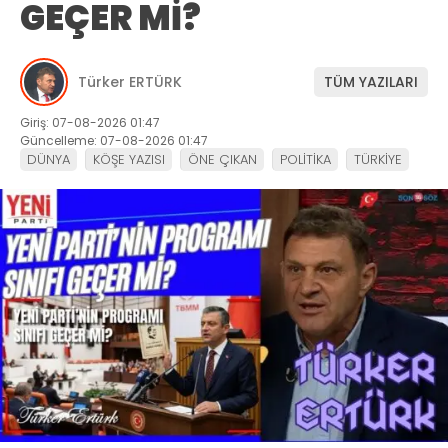
GEÇER Mİ?
Türker ERTÜRK
TÜM YAZILARI
Giriş: 07-08-2026 01:47
Güncelleme: 07-08-2026 01:47
DÜNYA
KÖŞE YAZISI
ÖNE ÇIKAN
POLİTİKA
TÜRKİYE