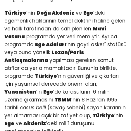
Türkiye
‘nin
Doğu Akdeniz
ve
Ege
‘deki
egemenlik haklarının temel doktrini haline gelen
ve halk tarafından da sahiplenilen
Mavi
Vatana
programda yer verilmemiştir. Ayrıca
programda
Ege Adaları
‘nın gayri askerî statüsü
veya buna yönelik
Lozan/Paris
Antlaşmalarına
yapılması gereken somut
atıflar da yer almamaktadır. Bununla birlikte,
programda
Türkiye
’nin güvenliği ve çıkarları
için yaşamsal derecede önemi olan;
Yunanistan
’ın
Ege
’de karasularını 6 milin
üzerine çıkarmasını
TBMM
’nin 8 Haziran 1995
tarihli
casus belli
(savaş sebebi) sayan kararının
yer almaması açık bir zafiyet olup,
Türkiye
’nin
Ege
ve
Akdeniz
‘deki millî duruşunu