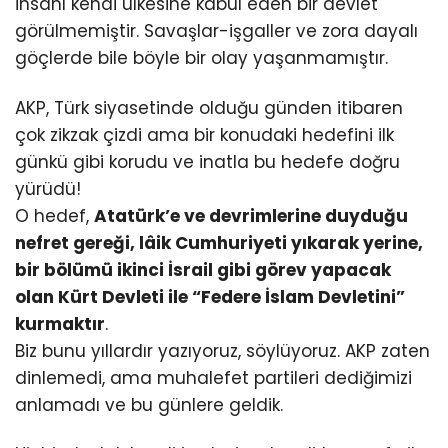
insanı kendi ülkesine kabul eden bir devlet
görülmemiştir. Savaşlar-işgaller ve zora dayalı
göçlerde bile böyle bir olay yaşanmamıştır.
AKP, Türk siyasetinde olduğu günden itibaren
çok zikzak çizdi ama bir konudaki hedefini ilk
günkü gibi korudu ve inatla bu hedefe doğru
yürüdü!
O hedef,
Atatürk’e ve devrimlerine duyduğu
nefret gereği, lâik Cumhuriyeti yıkarak yerine,
bir bölümü ikinci İsrail gibi görev yapacak
olan Kürt Devleti ile “Federe İslam Devletini”
kurmaktır
.
Biz bunu yıllardır yazıyoruz, söylüyoruz. AKP zaten
dinlemedi, ama muhalefet partileri dediğimizi
anlamadı ve bu günlere geldik.