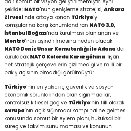
dair somut bir vizyon geliştirilmemiştir. Aynı
şekilde;
NATO
’nun genişleme stratejisi,
Ankara
Zirvesi
’nde ortaya konan
Türkiye
’yi
komşularına karşı konumlandıran
NATO 3.0
,
İstanbul Boğazı
‘nda kurulması planlanan ve
Montrö
’nün aşındırılmasına neden olacak
NATO Deniz Unsur Komutanlığı
ile
Adana
‘da
kurulacak
NATO Kolordu Karargâhına
ilişkin
net stratejik çerçevelerin çizilmediği ve milli bir
bakış açısının olmadığı görülmüştür.
Türkiye
’nin en yakıcı iç güvenlik ve sosyo-
ekonomik sorunlarından olan sığınmacılar,
kontrolsüz kitlesel göç ve
Türkiye
’nin fiili olarak
Avrupa
’nın açık sığınmacı kampı haline gelmesi
konusunda somut bir eylem planı, hukuksal bir
süreç ve takvim sunulmaması ve konunun