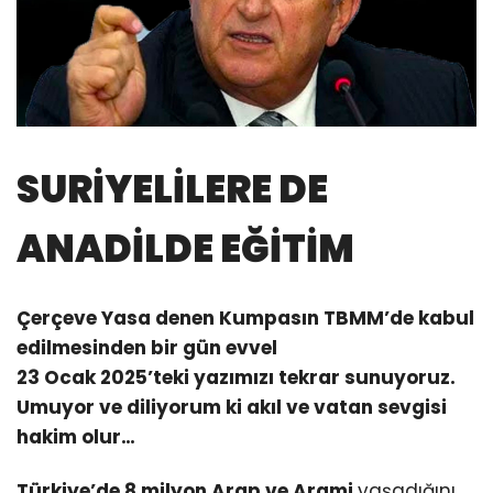
SURİYELİLERE DE
ANADİLDE EĞİTİM
Çerçeve Yasa denen Kumpasın TBMM’de kabul
edilmesinden bir gün evvel
23 Ocak 2025’teki yazımızı tekrar sunuyoruz.
Umuyor ve diliyorum ki akıl ve vatan sevgisi
hakim olur…
Türkiye’de 8 milyon Arap ve Arami
yaşadığını