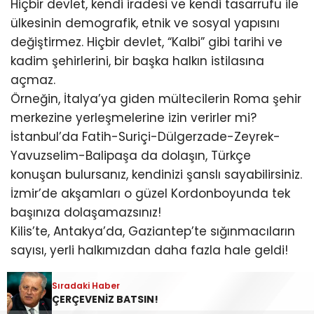
Hiçbir devlet, kendi iradesi ve kendi tasarrufu ile
ülkesinin demografik, etnik ve sosyal yapısını
değiştirmez. Hiçbir devlet, “Kalbi” gibi tarihi ve
kadim şehirlerini, bir başka halkın istilasına
açmaz.
Örneğin, İtalya’ya giden mültecilerin Roma şehir
merkezine yerleşmelerine izin verirler mi?
İstanbul’da Fatih-Suriçi-Dülgerzade-Zeyrek-
Yavuzselim-Balipaşa da dolaşın, Türkçe
konuşan bulursanız, kendinizi şanslı sayabilirsiniz.
İzmir’de akşamları o güzel Kordonboyunda tek
başınıza dolaşamazsınız!
Kilis’te, Antakya’da, Gaziantep’te sığınmacıların
sayısı, yerli halkımızdan daha fazla hale geldi!
Osmanlı’da da büyük göç dalgaları yaşadı.
Sıradaki Haber
ÇERÇEVENİZ BATSIN!
Fakat ne 1850’lerde Kırım’dan gelen milyonlarca