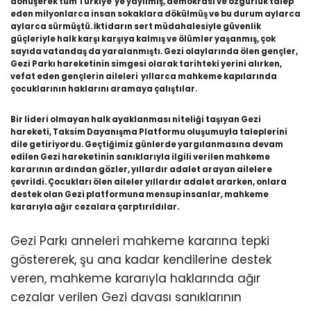
dönüşerek tüm Türkiye’ye yayılmış, demokrasi ve özgürlük talep
eden milyonlarca insan sokaklara dökülmüş ve bu durum aylarca
aylarca sürmüştü. İktidarın sert müdahalesiyle güvenlik
güçleriyle halk karşı karşıya kalmış ve ölümler yaşanmış, çok
sayıda vatandaş da yaralanmıştı. Gezi olaylarında ölen gençler,
Gezi Parkı hareketinin simgesi olarak tarihteki yerini alırken,
vefat eden gençlerin aileleri yıllarca mahkeme kapılarında
çocuklarının haklarını aramaya çalıştılar.
Bir lideri olmayan halk ayaklanması niteliği taşıyan Gezi
hareketi, Taksim Dayanışma Platformu oluşumuyla taleplerini
dile getiriyordu. Geçtiğimiz günlerde yargılanmasına devam
edilen Gezi hareketinin sanıklarıyla ilgili verilen mahkeme
kararının ardından gözler, yıllardır adalet arayan ailelere
çevrildi. Çocukları ölen aileler yıllardır adalet ararken, onlara
destek olan Gezi platformuna mensup insanlar, mahkeme
kararıyla ağır cezalara çarptırıldılar.
Gezi Parkı anneleri mahkeme kararına tepki
göstererek, şu ana kadar kendilerine destek
veren, mahkeme kararıyla haklarında ağır
cezalar verilen Gezi davası sanıklarının