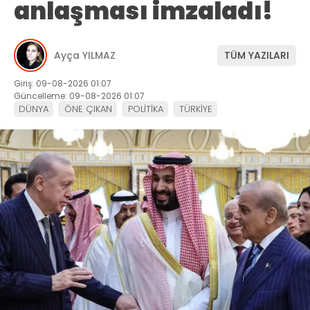
anlaşması imzaladı!
Ayça YILMAZ
TÜM YAZILARI
Giriş: 09-08-2026 01:07
Güncelleme: 09-08-2026 01:07
DÜNYA
ÖNE ÇIKAN
POLİTİKA
TÜRKİYE