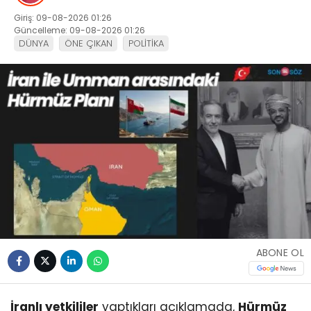
Giriş: 09-08-2026 01:26
Güncelleme: 09-08-2026 01:26
DÜNYA
ÖNE ÇIKAN
POLİTİKA
ABONE OL
İranlı yetkililer
yaptıkları açıklamada,
Hürmüz