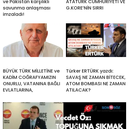
ve Pakistan karşılıklı
ATATÜRK CUMHURİYETİ VE
savunma anlaşması
G.KORE’NİN SIRRI
imzaladı!
BÜYÜK TÜRK MİLLETİNE ve
Türker ERTÜRK yazdı:
KADİM COĞRAFYAMIZIN
SAVAŞ NE ZAMAN BİTECEK,
ONURLU, VATANINA BAĞLI
ATOM BOMBASI NE ZAMAN
EVLATLARINA,
ATILACAK?