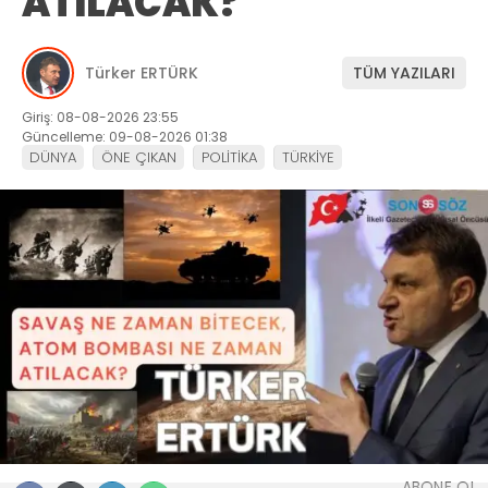
ATILACAK?
Türker ERTÜRK
TÜM YAZILARI
Giriş: 08-08-2026 23:55
Güncelleme: 09-08-2026 01:38
DÜNYA
ÖNE ÇIKAN
POLİTİKA
TÜRKİYE
ABONE OL