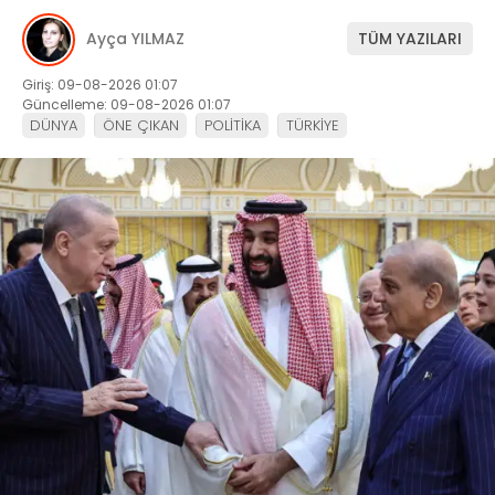
Ayça YILMAZ
TÜM YAZILARI
Giriş: 09-08-2026 01:07
Güncelleme: 09-08-2026 01:07
DÜNYA
ÖNE ÇIKAN
POLİTİKA
TÜRKİYE