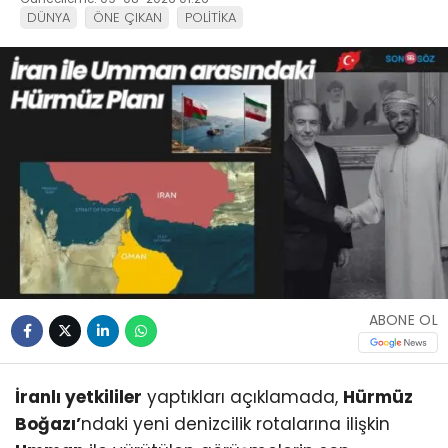
DÜNYA
ÖNE ÇIKAN
POLİTİKA
ABONE OL
İranlı yetkililer
yaptıkları açıklamada,
Hürmüz
Boğazı’
ndaki yeni denizcilik rotalarına ilişkin