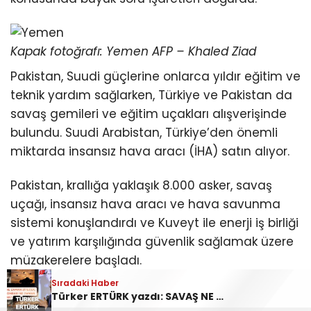
Kapak fotoğrafı: Yemen AFP – Khaled Ziad
Pakistan, Suudi güçlerine onlarca yıldır eğitim ve
teknik yardım sağlarken, Türkiye ve Pakistan da
savaş gemileri ve eğitim uçakları alışverişinde
bulundu. Suudi Arabistan, Türkiye’den önemli
miktarda insansız hava aracı (İHA) satın alıyor.
Pakistan, krallığa yaklaşık 8.000 asker, savaş
uçağı, insansız hava aracı ve hava savunma
sistemi konuşlandırdı ve Kuveyt ile enerji iş birliği
ve yatırım karşılığında güvenlik sağlamak üzere
müzakerelere başladı.
Sıradaki Haber
İsrail Başbakanı Netanyahu’nun ofisi konuyla
Türker ERTÜRK yazdı: SAVAŞ NE ZAMAN BİTECEK, ATOM BOMBASI NE ZAMAN ATILACAK?