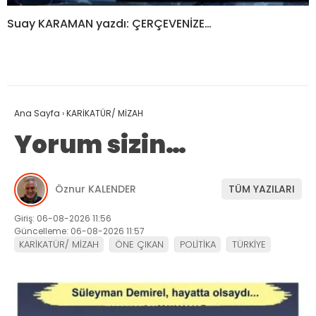
Suay KARAMAN yazdı: ÇERÇEVENİZE…
Ana Sayfa
›
KARİKATÜR/ MİZAH
Yorum sizin…
Öznur KALENDER
TÜM YAZILARI
Giriş: 06-08-2026 11:56
Güncelleme: 06-08-2026 11:57
KARİKATÜR/ MİZAH
ÖNE ÇIKAN
POLİTİKA
TÜRKİYE