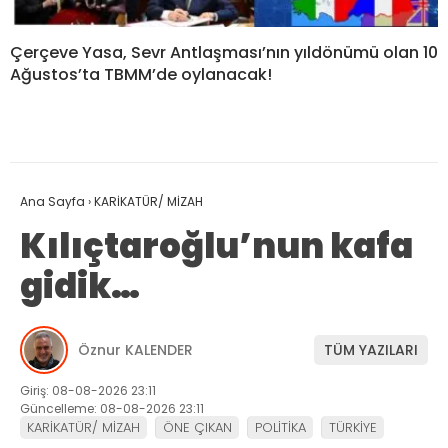
Çerçeve Yasa, Sevr Antlaşması’nın yıldönümü olan 10
Ağustos’ta TBMM’de oylanacak!
Ana Sayfa
›
KARİKATÜR/ MİZAH
Kılıçtaroğlu’nun kafa
gidik…
Öznur KALENDER
TÜM YAZILARI
Giriş: 08-08-2026 23:11
Güncelleme: 08-08-2026 23:11
KARİKATÜR/ MİZAH
ÖNE ÇIKAN
POLİTİKA
TÜRKİYE