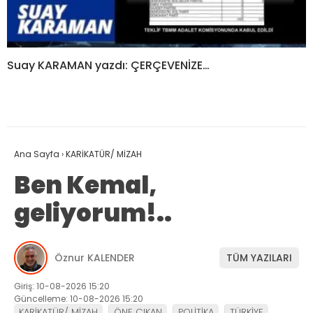
Suay KARAMAN yazdı: ÇERÇEVENİZE…
Ana Sayfa
›
KARİKATÜR/ MİZAH
Ben Kemal,
geliyorum!..
Öznur KALENDER
TÜM YAZILARI
Giriş: 10-08-2026 15:20
Güncelleme: 10-08-2026 15:20
KARİKATÜR/ MİZAH
ÖNE ÇIKAN
POLİTİKA
TÜRKİYE