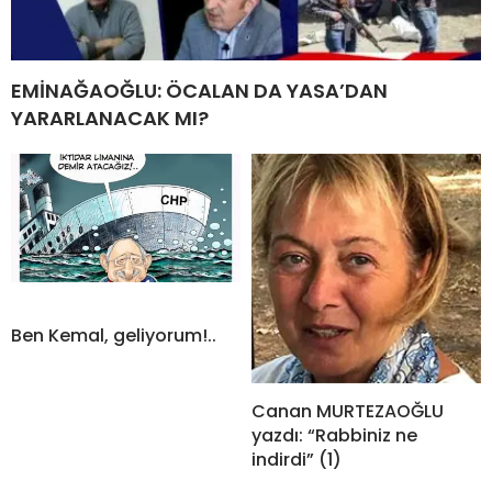
EMİNAĞAOĞLU: ÖCALAN DA YASA’DAN
YARARLANACAK MI?
Ben Kemal, geliyorum!..
Canan MURTEZAOĞLU
yazdı: “Rabbiniz ne
indirdi” (1)