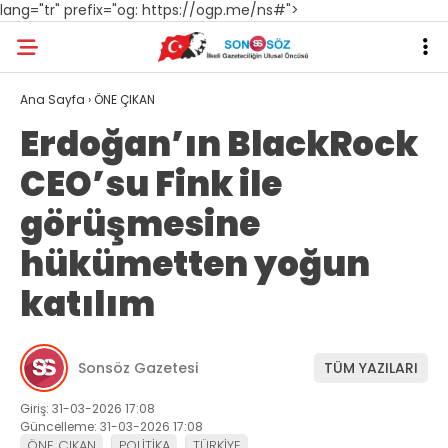
lang="tr" prefix="og: https://ogp.me/ns#">
Ana Sayfa
›
ÖNE ÇIKAN
Erdoğan’ın BlackRock
CEO’su Fink ile
görüşmesine
hükümetten yoğun
katılım
Sonsöz Gazetesi
TÜM YAZILARI
Giriş: 31-03-2026 17:08
Güncelleme: 31-03-2026 17:08
ÖNE ÇIKAN
POLİTİKA
TÜRKİYE