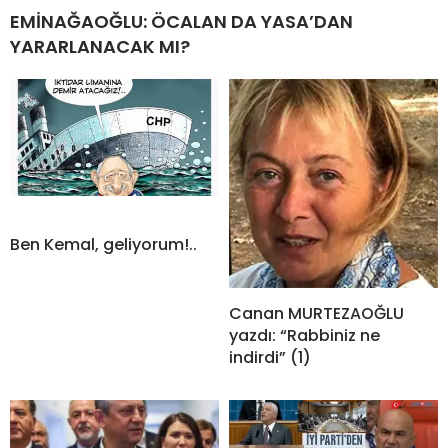
EMİNAĞAOĞLU: ÖCALAN DA YASA’DAN
YARARLANACAK MI?
Ben Kemal, geliyorum!..
Canan MURTEZAOĞLU
yazdı: “Rabbiniz ne
indirdi” (1)