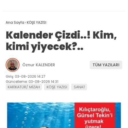
Ana Sayfa
›
KÖŞE YAZISI
Kalender Çizdi..! Kim,
kimi yiyecek?..
Öznur KALENDER
TÜM YAZILARI
Giriş: 03-08-2026 14:27
Güncelleme: 03-08-2026 14:31
KARİKATÜR/ MİZAH
KÖŞE YAZISI
SANAT