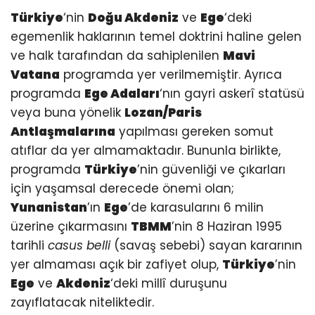
Türkiye
‘nin
Doğu Akdeniz
ve
Ege
‘deki
egemenlik haklarının temel doktrini haline gelen
ve halk tarafından da sahiplenilen
Mavi
Vatana
programda yer verilmemiştir. Ayrıca
programda
Ege Adaları
‘nın gayri askerî statüsü
veya buna yönelik
Lozan/Paris
Antlaşmalarına
yapılması gereken somut
atıflar da yer almamaktadır. Bununla birlikte,
programda
Türkiye
’nin güvenliği ve çıkarları
için yaşamsal derecede önemi olan;
Yunanistan
’ın
Ege
’de karasularını 6 milin
üzerine çıkarmasını
TBMM
’nin 8 Haziran 1995
tarihli
casus belli
(savaş sebebi) sayan kararının
yer almaması açık bir zafiyet olup,
Türkiye
’nin
Ege
ve
Akdeniz
‘deki millî duruşunu
zayıflatacak niteliktedir.