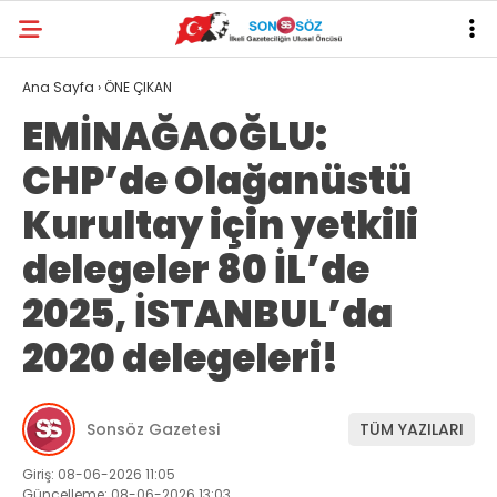
Ana Sayfa
›
ÖNE ÇIKAN
EMİNAĞAOĞLU:
CHP’de Olağanüstü
Kurultay için yetkili
delegeler 80 İL’de
2025, İSTANBUL’da
2020 delegeleri!
Sonsöz Gazetesi
TÜM YAZILARI
Giriş: 08-06-2026 11:05
Güncelleme: 08-06-2026 13:03