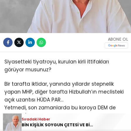
ABONE OL
Siyasetteki tiyatroyu, kurulan kirli ittifakları
görüyor musunuz?
Bir tarafta iktidar, yanında yıllardır stepnelik
yapan MHP, diğer tarafta Hizbullah’ın meclisteki
açık uzantısı HÜDA PAR…
Yetmedi, son zamanlarda bu koroya DEM de
eklendi! İmralı’daki terör başıyla yakınlaşmalar,
Sıradaki Haber
kapalı kapılar arkasında yürütülen pazarlıklar
BİN KİŞİLİK SOYGUN ÇETESİ VE BİZİM KADERİMİZ!