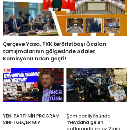
Çerçeve Yasa, PKK teröristbaşı Öcalan
tartışmalarının gölgesinde Adalet
Komisyonu’ndan geçti!
YENİ PARTİ’NİN PROGRAMI
Şam banliyösünde
SINIFI GEÇER Mİ?
meydana gelen
patlamada en az 2 kişi