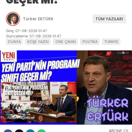
GEÇER Mİ?
Türker ERTÜRK
TÜM YAZILARI
Giriş: 07-08-2026 01:47
Güncelleme: 07-08-2026 01:47
DÜNYA
KÖŞE YAZISI
ÖNE ÇIKAN
POLİTİKA
TÜRKİYE
ABONE OL