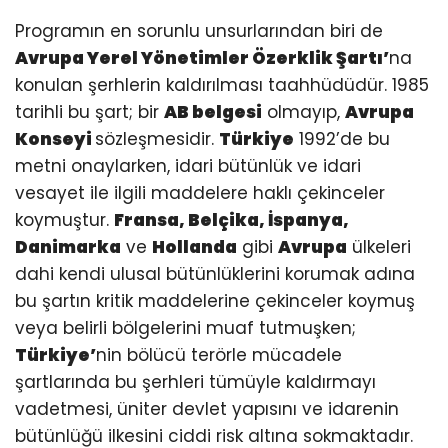
Programın en sorunlu unsurlarından biri de
Avrupa Yerel Yönetimler Özerklik Şartı’
na
konulan şerhlerin kaldırılması taahhüdüdür. 1985
tarihli bu şart; bir
AB belgesi
olmayıp,
Avrupa
Konseyi
sözleşmesidir.
Türkiye
1992’de bu
metni onaylarken, idari bütünlük ve idari
vesayet ile ilgili maddelere haklı çekinceler
koymuştur.
Fransa, Belçika, İspanya,
Danimarka
ve
Hollanda
gibi
Avrupa
ülkeleri
dahi kendi ulusal bütünlüklerini korumak adına
bu şartın kritik maddelerine çekinceler koymuş
veya belirli bölgelerini muaf tutmuşken;
Türkiye’
nin bölücü terörle mücadele
şartlarında bu şerhleri tümüyle kaldırmayı
vadetmesi, üniter devlet yapısını ve idarenin
bütünlüğü ilkesini ciddi risk altına sokmaktadır.