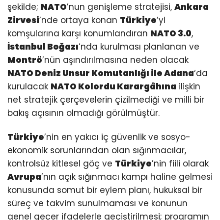
şekilde;
NATO
’nun genişleme stratejisi,
Ankara
Zirvesi
’nde ortaya konan
Türkiye
’yi
komşularına karşı konumlandıran
NATO 3.0
,
İstanbul Boğazı
‘nda kurulması planlanan ve
Montrö
’nün aşındırılmasına neden olacak
NATO Deniz Unsur Komutanlığı
ile
Adana
‘da
kurulacak
NATO Kolordu Karargâhına
ilişkin
net stratejik çerçevelerin çizilmediği ve milli bir
bakış açısının olmadığı görülmüştür.
Türkiye
’nin en yakıcı iç güvenlik ve sosyo-
ekonomik sorunlarından olan sığınmacılar,
kontrolsüz kitlesel göç ve
Türkiye
’nin fiili olarak
Avrupa
’nın açık sığınmacı kampı haline gelmesi
konusunda somut bir eylem planı, hukuksal bir
süreç ve takvim sunulmaması ve konunun
genel geçer ifadelerle geçiştirilmesi; programın