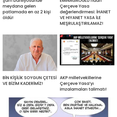
Şam banliyösünde
EMİNAĞAOĞLU’ndan
meydana gelen
Çerçeve Yasa
patlamada en az 2 kişi
değerlendirmesi: İHANET
öldü!
VE HIYANET YASA İLE
MEŞRULAŞTIRILAMAZ!
BİN KİŞİLİK SOYGUN ÇETESİ
AKP milletvekillerine
VE BİZİM KADERİMİZ!
Çerçeve Yasa’yı
imzalamaları talimatı!