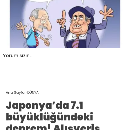
Yorum sizin…
Ana Sayfa
›
DÜNYA
Japonya’da 7.1
büyüklüğündeki
deprem! Alışveriş