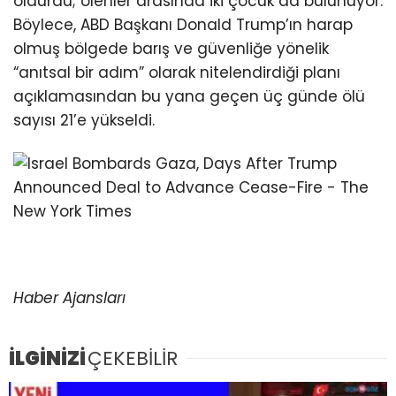
öldürdü; ölenler arasında iki çocuk da bulunuyor.
Böylece, ABD Başkanı Donald Trump’ın harap
olmuş bölgede barış ve güvenliğe yönelik
“anıtsal bir adım” olarak nitelendirdiği planı
açıklamasından bu yana geçen üç günde ölü
sayısı 21’e yükseldi.
Haber Ajansları
İLGİNİZİ
ÇEKEBİLİR