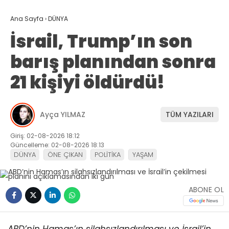
Ana Sayfa
›
DÜNYA
İsrail, Trump’ın son
barış planından sonra
21 kişiyi öldürdü!
Ayça YILMAZ
TÜM YAZILARI
Giriş: 02-08-2026 18:12
Güncelleme: 02-08-2026 18:13
DÜNYA
ÖNE ÇIKAN
POLİTİKA
YAŞAM
ABONE OL
ABD’nin Hamas’ın silahsızlandırılması ve İsrail’in