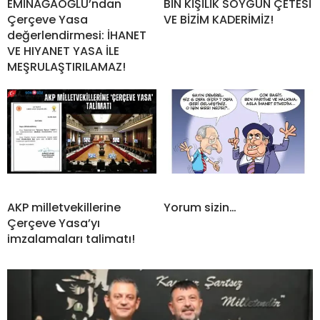
EMİNAĞAOĞLU’ndan
BİN KİŞİLİK SOYGUN ÇETESİ
Çerçeve Yasa
VE BİZİM KADERİMİZ!
değerlendirmesi: İHANET
VE HIYANET YASA İLE
MEŞRULAŞTIRILAMAZ!
AKP milletvekillerine
Yorum sizin…
Çerçeve Yasa’yı
imzalamaları talimatı!