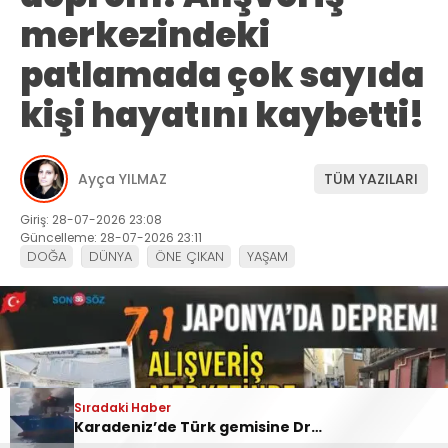
merkezindeki
patlamada çok sayıda
kişi hayatını kaybetti!
Ayça YILMAZ
TÜM YAZILARI
Giriş: 28-07-2026 23:08
Güncelleme: 28-07-2026 23:11
DOĞA
DÜNYA
ÖNE ÇIKAN
YAŞAM
Sıradaki Haber
Karadeniz’de Türk gemisine Dron saldırısı!