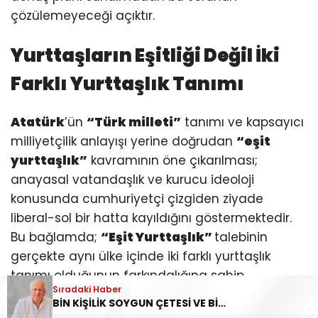
çözülemeyeceği açıktır.
Yurttaşların Eşitliği Değil İki
Farklı Yurttaşlık Tanımı
Atatürk
’ün
“Türk milleti”
tanımı ve kapsayıcı
milliyetçilik anlayışı yerine doğrudan
“eşit
yurttaşlık”
kavramının öne çıkarılması;
anayasal vatandaşlık ve kurucu ideoloji
konusunda cumhuriyetçi çizgiden ziyade
liberal-sol bir hatta kayıldığını göstermektedir.
Bu bağlamda;
“Eşit Yurttaşlık”
talebinin
gerçekte aynı ülke içinde iki farklı yurttaşlık
tanımı olduğunun farkındalığına sahip
Sıradaki Haber
olunmadığı da görülmektedir.
BİN KİŞİLİK SOYGUN ÇETESİ VE BİZİM KADERİMİZ!