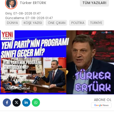
Türker ERTÜRK
TÜM YAZILARI
Giriş: 07-08-2026 01:47
Güncelleme: 07-08-2026 01:47
DÜNYA
KÖŞE YAZISI
ÖNE ÇIKAN
POLİTİKA
TÜRKİYE
ABONE OL