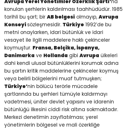
Avrupa Yerel Yönetimler Özerklik Şartı’
na
konulan şerhlerin kaldırılması taahhüdüdür. 1985
tarihli bu şart; bir
AB belgesi
olmayıp,
Avrupa
Konseyi
sözleşmesidir.
Türkiye
1992’de bu
metni onaylarken, idari bütünlük ve idari
vesayet ile ilgili maddelere haklı çekinceler
koymuştur.
Fransa, Belçika, İspanya,
Danimarka
ve
Hollanda
gibi
Avrupa
ülkeleri
dahi kendi ulusal bütünlüklerini korumak adına
bu şartın kritik maddelerine çekinceler koymuş
veya belirli bölgelerini muaf tutmuşken;
Türkiye’
nin bölücü terörle mücadele
şartlarında bu şerhleri tümüyle kaldırmayı
vadetmesi, üniter devlet yapısını ve idarenin
bütünlüğü ilkesini ciddi risk altına sokmaktadır.
Merkezi denetimin zayıflatılması; yerel
yönetimlerin bölgesel ve mali özerkliğe