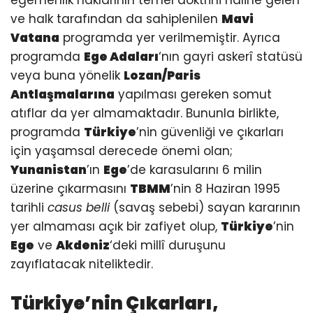
egemenlik haklarının temel doktrini haline gelen
ve halk tarafından da sahiplenilen
Mavi
Vatana
programda yer verilmemiştir. Ayrıca
programda
Ege Adaları
‘nın gayri askerî statüsü
veya buna yönelik
Lozan/Paris
Antlaşmalarına
yapılması gereken somut
atıflar da yer almamaktadır. Bununla birlikte,
programda
Türkiye
’nin güvenliği ve çıkarları
için yaşamsal derecede önemi olan;
Yunanistan
’ın
Ege
’de karasularını 6 milin
üzerine çıkarmasını
TBMM
’nin 8 Haziran 1995
tarihli
casus belli
(savaş sebebi) sayan kararının
yer almaması açık bir zafiyet olup,
Türkiye
’nin
Ege
ve
Akdeniz
‘deki millî duruşunu
zayıflatacak niteliktedir.
Türkiye’nin Çıkarları,