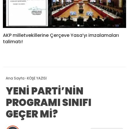
AKP milletvekillerine Çerçeve Yasa’yı imzalamaları
talimatı!
Ana Sayfa
›
KÖŞE YAZISI
YENİ PARTİ’NİN
PROGRAMI SINIFI
GEÇER Mİ?