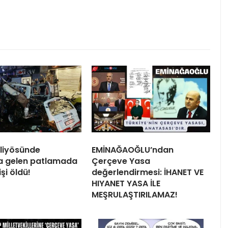
liyösünde
EMİNAĞAOĞLU’ndan
 gelen patlamada
Çerçeve Yasa
işi öldü!
değerlendirmesi: İHANET VE
HIYANET YASA İLE
MEŞRULAŞTIRILAMAZ!