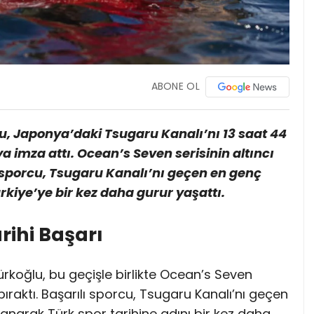
ABONE OL
u, Japonya’daki Tsugaru Kanalı’nı 13 saat 44
 imza attı. Ocean’s Seven serisinin altıncı
orcu, Tsugaru Kanalı’nı geçen en genç
kiye’ye bir kez daha gurur yaşattı.
ihi Başarı
koğlu, bu geçişle birlikte Ocean’s Seven
bıraktı. Başarılı sporcu, Tsugaru Kanalı’nı geçen
narak Türk spor tarihine adını bir kez daha