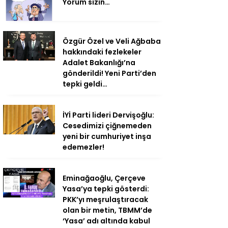
Yorum sizin…
Özgür Özel ve Veli Ağbaba
hakkındaki fezlekeler
Adalet Bakanlığı’na
gönderildi! Yeni Parti’den
tepki geldi…
İYİ Parti lideri Dervişoğlu:
Cesedimizi çiğnemeden
yeni bir cumhuriyet inşa
edemezler!
Eminağaoğlu, Çerçeve
Yasa’ya tepki gösterdi:
PKK’yı meşrulaştıracak
olan bir metin, TBMM’de
‘Yasa’ adı altında kabul