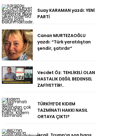
Suay KARAMAN yazdı: YENİ
PARTİ
Canan MURTEZAOĞLU
yazdı: “Türk yaratılıştan
şendir, şatırdır”
Vecdet Öz: TEHLİKELİ OLAN
HASTALIK DEĞİL BEDENSEL
ZAFİYETTİR!..
TÜRKİYE’DE KIDEM
TAZMİNATI HAKKI NASIL
ORTAYA ÇIKTI?
İsrail, Trump’ın son barış