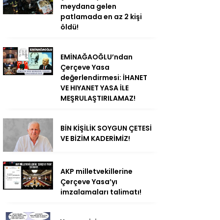
meydana gelen
patlamada en az 2 kişi
öldü!
EMİNAĞAOĞLU’ndan
Çerçeve Yasa
değerlendirmesi: İHANET
VE HIYANET YASA İLE
MEŞRULAŞTIRILAMAZ!
BİN KİŞİLİK SOYGUN ÇETESİ
VE BİZİM KADERİMİZ!
AKP milletvekillerine
Çerçeve Yasa’yı
imzalamaları talimatı!