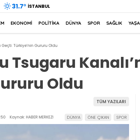
31.7
°
İSTANBUL
EM
EKONOMİ
POLİTİKA
DÜNYA
SPOR
SAĞLIK
YAŞ
 Geçti: Türkiye’nin Gururu Oldu
u Tsugaru Kanalı’n
Gururu Oldu
TÜM YAZILARI
:50
Kaynak: HABER MERKEZI
DÜNYA
ÖNE ÇIKAN
SPOR