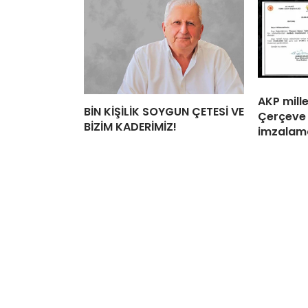
AKP mille
BİN KİŞİLİK SOYGUN ÇETESİ VE
Çerçeve 
BİZİM KADERİMİZ!
imzalama