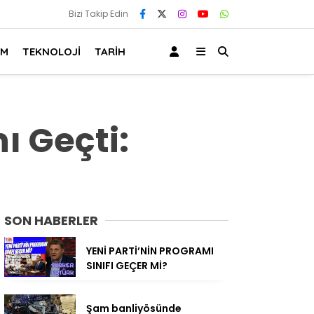
Bizi Takip Edin
AM
TEKNOLOJİ
TARİH
ı Geçti:
SON HABERLER
YENİ PARTİ’NİN PROGRAMI
SINIFI GEÇER Mİ?
Şam banliyösünde