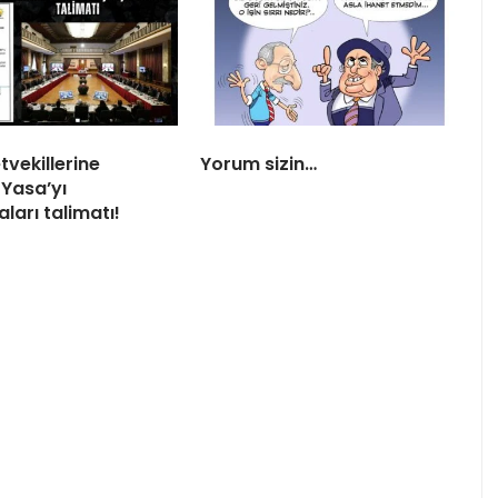
tvekillerine
Yorum sizin…
Yasa’yı
ları talimatı!