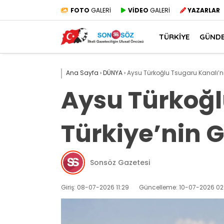
FOTO
GALERİ
VİDEO
GALERİ
YAZARLAR
TÜRKİYE
GÜND
Ana Sayfa
›
DÜNYA
›
Aysu Türkoğlu Tsugaru Kanalı’nı
Aysu Türkoğl
Türkiye’nin 
Sonsöz Gazetesi
Giriş: 08-07-2026 11:29
Güncelleme: 10-07-2026 02