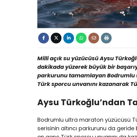
Milli açık su yüzücüsü Aysu Türkoğl
dakikada yüzerek büyük bir başarıya
parkurunu tamamlayan Bodrumlu sp
Türk sporcu unvanını kazanarak Tür
Aysu Türkoğlu’ndan Tar
Bodrumlu ultra maraton yüzücüsü Tür
serisinin altıncı parkurunu da geride 
en genç Türk sporcu unvanını da kaza