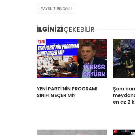
AYSU TÜRKOĞLU
İLGİNİZİ
ÇEKEBİLİR
YENİ PARTİ’NİN PROGRAMI
Şam ban
SINIFI GEÇER Mİ?
meydana
en az 2 k