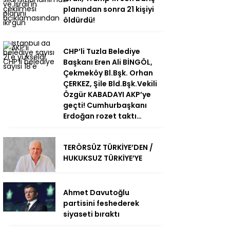
planından sonra 21 kişiyi
öldürdü!
CHP’li Tuzla Belediye
Başkanı Eren Ali BİNGÖL,
Çekmeköy Bl.Bşk. Orhan
ÇERKEZ, Şile Bld.Bşk.Vekili
Özgür KABADAYI AKP’ye
geçti! Cumhurbaşkanı
Erdoğan rozet taktı…
TERÖRSÜZ TÜRKİYE’DEN /
HUKUKSUZ TÜRKİYE’YE
Ahmet Davutoğlu
partisini feshederek
siyaseti bıraktı