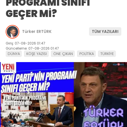
PROGRAMI SINIFI
GEÇER Mİ?
Türker ERTÜRK
TÜM YAZILARI
Giriş: 07-08-2026 01:47
Güncelleme: 07-08-2026 01:47
DÜNYA
KÖŞE YAZISI
ÖNE ÇIKAN
POLİTİKA
TÜRKİYE