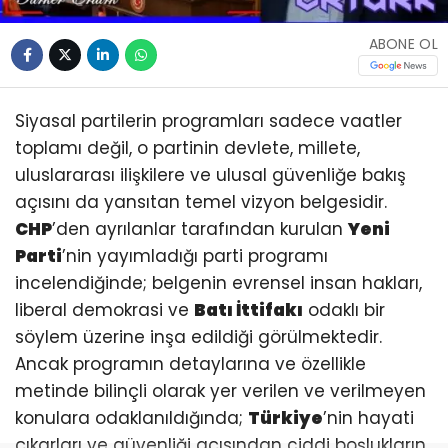
ABONE OL
Siyasal partilerin programları sadece vaatler
toplamı değil, o partinin devlete, millete,
uluslararası ilişkilere ve ulusal güvenliğe bakış
açısını da yansıtan temel vizyon belgesidir.
CHP
’den ayrılanlar tarafından kurulan
Yeni
Parti
’nin yayımladığı parti programı
incelendiğinde; belgenin evrensel insan hakları,
liberal demokrasi ve
Batı İttifakı
odaklı bir
söylem üzerine inşa edildiği görülmektedir.
Ancak programın detaylarına ve özellikle
metinde bilinçli olarak yer verilen ve verilmeyen
konulara odaklanıldığında;
Türkiye
’nin hayati
çıkarları ve güvenliği açısından ciddi boşlukların