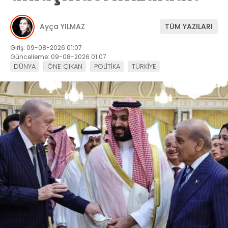
Ayça YILMAZ
TÜM YAZILARI
Giriş: 09-08-2026 01:07
Güncelleme: 09-08-2026 01:07
DÜNYA
ÖNE ÇIKAN
POLİTİKA
TÜRKİYE