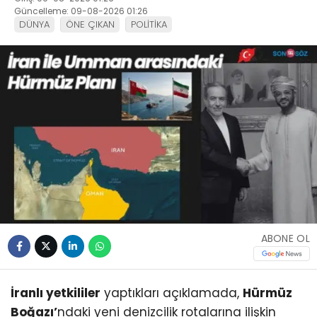
Güncelleme: 09-08-2026 01:26
DÜNYA
ÖNE ÇIKAN
POLİTİKA
ABONE OL
İranlı yetkililer
yaptıkları açıklamada,
Hürmüz
Boğazı’
ndaki yeni denizcilik rotalarına ilişkin