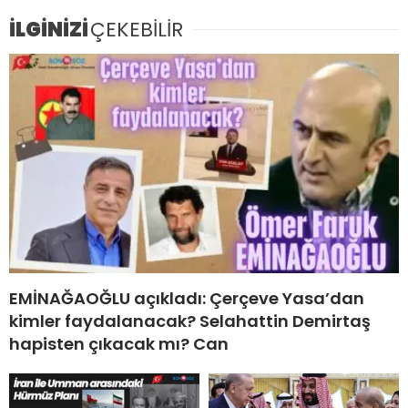
İLGİNİZİ
ÇEKEBİLİR
EMİNAĞAOĞLU açıkladı: Çerçeve Yasa’dan
kimler faydalanacak? Selahattin Demirtaş
hapisten çıkacak mı? Can