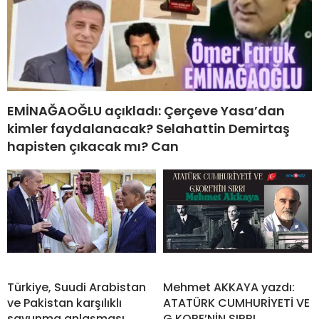
EMİNAĞAOĞLU açıkladı: Çerçeve Yasa’dan
kimler faydalanacak? Selahattin Demirtaş
hapisten çıkacak mı? Can
Türkiye, Suudi Arabistan
Mehmet AKKAYA yazdı:
ve Pakistan karşılıklı
ATATÜRK CUMHURİYETİ VE
savunma anlaşması
G.KORE’NİN SIRRI