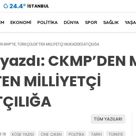
24.4
°
İSTANBUL
EM
EKONOMİ
POLİTİKA
DÜNYA
SPOR
SAĞLIK
YAŞ
EN MHP’YE, TÜRKÇÜLÜK’TEN MİLLİYETÇİ MUKADDESATÇILIĞA
 yazdı: CKMP’DEN 
EN MİLLİYETÇİ
ÇILIĞA
TÜM YAZILARI
:18
KÖŞE YAZISI
ÖNE ÇIKAN
POLİTİKA
TARİH
TÜRKİYE