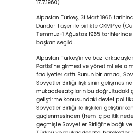
17.7.1960)
Alpaslan Türkeş, 31 Mart 1965 tarihin
Dündar Taşer ile birlikte CKMP’ye (Cum
Temmuz-1 Ağustos 1965 tarihlerinde
başkan seçildi.
Alpaslan Türkeş’in ve bazı arkadaşlar
Partisi’ne girmesi ve yönetimi ele 
faaliyetler arttı. Bunun bir amacı, Sov
Sovyetler Birliği ilişkisinin gelişmesi
mukaddesatçıların bu doğrultudaki çalı
geliştirme konusundaki devlet politika
Sovyetler Birliği ile ilişkileri geliştiri
güçlenmesinden (hem iç politik nede
geçmişte Sovyetler Birliği’ne bağlı ve
Türkçü ve mukaddesatçı hareketler, “m