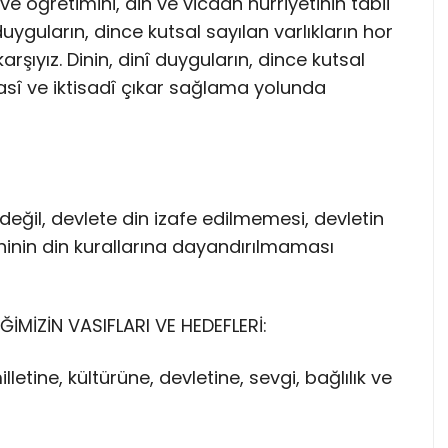
ve öğretimini, din ve vicdan hürriyetinin tabii
duyguların, dince kutsal sayılan varlıkların hor
ıyız. Dinin, dinî duyguların, dince kutsal
iyasî ve iktisadî çıkar sağlama yolunda
k değil, devlete din izafe edilmemesi, devletin
inin din kurallarına dayandırılmaması
İĞİMİZİN VASIFLARI VE HEDEFLERİ:
lletine, kültürüne, devletine, sevgi, bağlılık ve