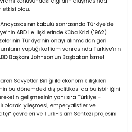
kavramı konusundaki algıların oluşmasında
 etkisi oldu.
1961 Anayasasının kabulü sonrasında Türkiye’de
’nin ABD ile ilişkilerinde Küba Krizi (1962)
üzelerinin Türkiye’nin onayı alınmadan geri
 Rumların yaptığı katliam sonrasında Türkiye’nin
 ABD Başkanı Johnson’un Başbakan İsmet
baren Sovyetler Birliği ile ekonomik ilişkileri
’nin bu dönemdeki dış politikası da bu işbirliğini
reketin gelişmesinin yanı sıra Türkiye –
nlı olarak iyileşmesi, emperyalistler ve
satçı” çevreleri ve Türk-İslam Sentezi projesini