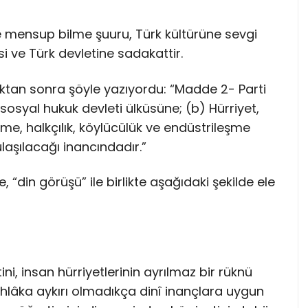
ine mensup bilme şuuru, Türk kültürüne sevgi
 ve Türk devletine sadakattir.
ktan sonra şöyle yazıyordu: “Madde 2- Parti
, sosyal hukuk devleti ülküsüne; (b) Hürriyet,
işme, halkçılık, köylücülük ve endüstrileşme
laşılacağı inancındadır.”
e, “din görüşü” ile birlikte aşağıdaki şekilde ele
ni, insan hürriyetlerinin ayrılmaz bir rüknü
hlâka aykırı olmadıkça dinî inançlara uygun