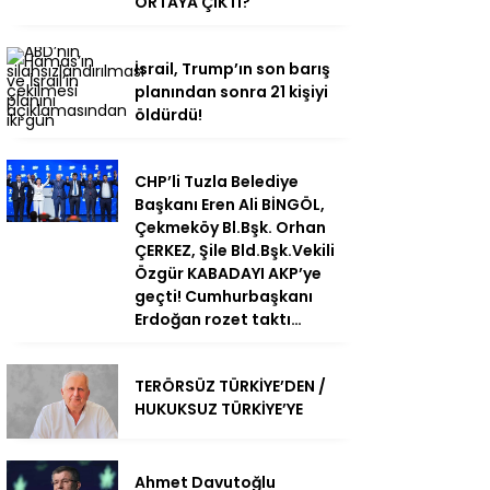
ORTAYA ÇIKTI?
İsrail, Trump’ın son barış
planından sonra 21 kişiyi
öldürdü!
CHP’li Tuzla Belediye
Başkanı Eren Ali BİNGÖL,
Çekmeköy Bl.Bşk. Orhan
ÇERKEZ, Şile Bld.Bşk.Vekili
Özgür KABADAYI AKP’ye
geçti! Cumhurbaşkanı
Erdoğan rozet taktı…
TERÖRSÜZ TÜRKİYE’DEN /
HUKUKSUZ TÜRKİYE’YE
Ahmet Davutoğlu