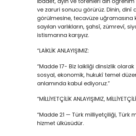
ibadet, ayin ve törenleri din öğrenim 
ve zaruri sonucu görürüz. Dinin, dinî 
görülmesine, tecavüze uğramasına karş
sayılan varlıkların, şahsî, zümrevî, s
istismarına karşıyız.
“LAİKLİK ANLAYIŞIMIZ:
“Madde 17- Biz laikliği dinsizlik olara
sosyal, ekonomik, hukukî temel düzen
anlamında kabul ediyoruz.”
“MİLLİYETÇİLİK ANLAYIŞIMIZ, MİLLİYETÇİL
“Madde 21 — Türk milliyetçiliği, Türk mi
hizmet ülküsüdür.