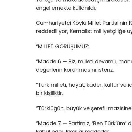
engellemekte kullanıldı.
Cumhuriyetçi Köylü Millet Partisi’nin 
reddediliyor, Kemalist milliyetçiliğe u
“MİLLET GÖRÜŞÜMÜZ:
“Madde 6 — Biz, milleti devamlı, man
değerlerin korunmasını isteriz.
“Türk milleti, hayat, kader, kültür ve i
bir kişiliktir.
“Türklüğün, büyük ve şerefli mazisine
“Madde 7 — Partimiz, ‘Ben Türk’üm’ d
kabul eder. Irkçılığı reddeder.