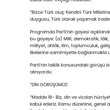
“Bizce Türk oluş: Kendini Türk Millet
duygusu, Türk olarak yaşamak iradesi
Programda Parti’nin gayesi açıklandı
bu gayeye: (a) Millî, demokratik, lâik
milliyet, ahlâk, ilim, toplumculuk, gel
ilkelerine samimiyetle bağlanmakla u
Parti’nin laiklik konusundaki görüşü is
alınıyordu:
“DİN GÖRÜŞÜMÜZ:
“Madde 16- Biz, din ve vicdan hürriyeti
kabul ederiz. Kamu düzenine, genel a