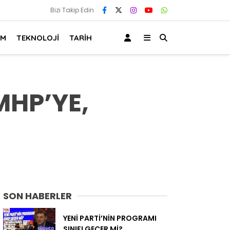
Bizi Takip Edin
AM
TEKNOLOJİ
TARİH
MHP’YE,
SON HABERLER
YENİ PARTİ’NİN PROGRAMI
SINIFI GEÇER Mİ?