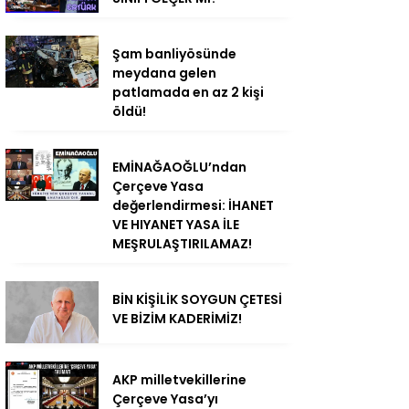
Şam banliyösünde
meydana gelen
patlamada en az 2 kişi
öldü!
EMİNAĞAOĞLU’ndan
Çerçeve Yasa
değerlendirmesi: İHANET
VE HIYANET YASA İLE
MEŞRULAŞTIRILAMAZ!
BİN KİŞİLİK SOYGUN ÇETESİ
VE BİZİM KADERİMİZ!
AKP milletvekillerine
Çerçeve Yasa’yı