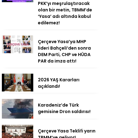
PKK’yı meşrulaştıracak
olan bir metin, TBMM’de
‘Yasa’ adı altında kabul
edilemez!
Çerçeve Yasa’ya MHP
lideri Bahçeli’den sonra
DEM Parti, CHP ve HÜDA
PAR da imza attı!
2026 YAŞ Kararları
açıklandı!
Karadeniz’de Türk
gemisine Dron saldırısı!
Çerçeve Yasa Teklifi yarın
TBMM’ye geliyor!