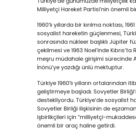
Türkiye’de günümüzde milliyetçilik 
Milliyetçi Hareket Partisi’nin önemli bir
1960’lı yıllarda bir kırılma noktası, 
sosyalist hareketin güçlenmesi, Türkiye
sonrasında nükleer başlıklı Jüpiter f
çekilmesi ve 1963 Noel’inde Kıbrıs’ta
meşru müdahale girişimi sürecinde
İnönü’ye yazdığı ünlü mektuptur.
Türkiye 1960’lı yılların ortalarından iti
geliştirmeye başladı. Sovyetler Birliği
destekliyordu. Türkiye’de sosyalist ha
Sovyetler Birliği ilişkisinin de eşzama
işbirlikçileri için “milliyetçi-mukadde
önemli bir araç haline getirdi.