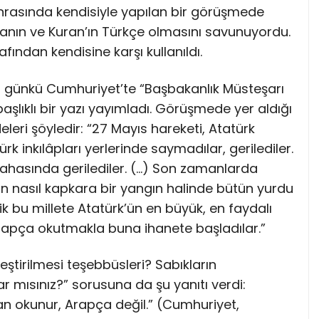
nrasında kendisiyle yapılan bir görüşmede
ezanın ve Kuran’ın Türkçe olmasını savunuyordu.
afından kendisine karşı kullanıldı.
 günkü Cumhuriyet’te “Başbakanlık Müsteşarı
şlıklı bir yazı yayımladı. Görüşmede yer aldığı
eleri şöyledir: “27 Mayıs hareketi, Atatürk
k inkılâpları yerlerinde saymadılar, gerilediler.
sahasında gerilediler. (…) Son zamanlarda
ın nasıl kapkara bir yangın halinde bütün yurdu
k bu millete Atatürk’ün en büyük, en faydalı
 Arapça okutmakla buna ihanete başladılar.”
eştirilmesi teşebbüsleri? Sabıkların
ar mısınız?” sorusuna da şu yanıtı verdi:
an okunur, Arapça değil.” (Cumhuriyet,