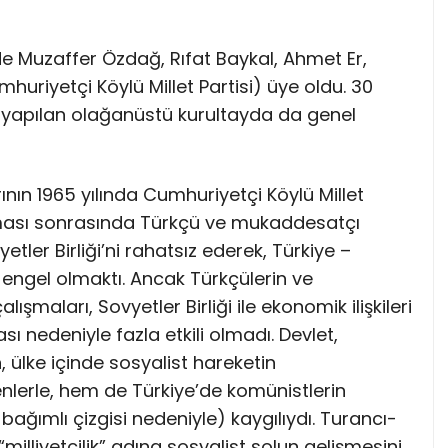
de Muzaffer Özdağ, Rıfat Baykal, Ahmet Er,
huriyetçi Köylü Millet Partisi) üye oldu. 30
 yapılan olağanüstü kurultayda da genel
ının 1965 yılında Cumhuriyetçi Köylü Millet
alması sonrasında Türkçü ve mukaddesatçı
yetler Birliği’ni rahatsız ederek, Türkiye –
ne engel olmaktı. Ancak Türkçülerin ve
şmaları, Sovyetler Birliği ile ekonomik ilişkileri
sı nedeniyle fazla etkili olmadı. Devlet,
rken, ülke içinde sosyalist hareketin
nlerle, hem de Türkiye’de komünistlerin
 bağımlı çizgisi nedeniyle) kaygılıydı. Turancı-
illiyetçilik” adına sosyalist solun gelişmesini