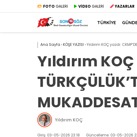
FOTO
GALERİ
VİDEO
GALERİ
YAZARLAR
TÜRKİYE
GÜND
Ana Sayfa
›
KÖŞE YAZISI
›
Yıldırım KOÇ yazdı: CKMP’D
Yıldırım KOÇ
TÜRKÇÜLÜK’T
MUKADDESAT
Yıldırım KOÇ
Giriş: 03-05-2026 23:18
Güncelleme: 03-05-2026 23