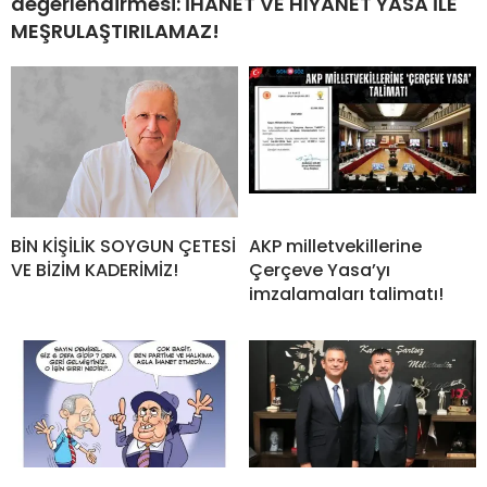
değerlendirmesi: İHANET VE HIYANET YASA İLE
MEŞRULAŞTIRILAMAZ!
BİN KİŞİLİK SOYGUN ÇETESİ
AKP milletvekillerine
VE BİZİM KADERİMİZ!
Çerçeve Yasa’yı
imzalamaları talimatı!