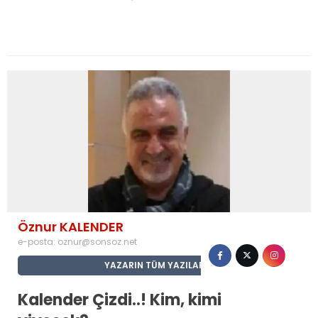
Öznur KALENDER
e-posta:
oznur@sonsoz.net
YAZARIN TÜM YAZILARI
Kalender Çizdi..! Kim, kimi