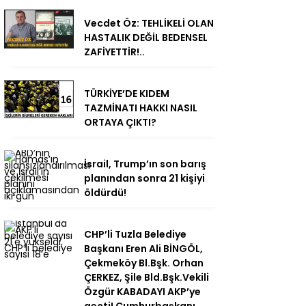
Vecdet Öz: TEHLİKELİ OLAN
HASTALIK DEĞİL BEDENSEL
ZAFİYETTİR!..
TÜRKİYE’DE KIDEM
TAZMİNATI HAKKI NASIL
ORTAYA ÇIKTI?
İsrail, Trump’ın son barış
planından sonra 21 kişiyi
öldürdü!
CHP’li Tuzla Belediye
Başkanı Eren Ali BİNGÖL,
Çekmeköy Bl.Bşk. Orhan
ÇERKEZ, Şile Bld.Bşk.Vekili
Özgür KABADAYI AKP’ye
geçti! Cumhurbaşkanı