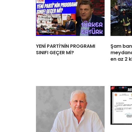
YENİ PARTİ’NİN PROGRAMI
Şam ban
SINIFI GEÇER Mİ?
meydana
en az 2 k