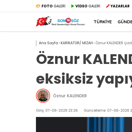
FOTO
GALERİ
VİDEO
GALERİ
YAZARLAR
TÜRKİYE
GÜND
Ana Sayfa
›
KARİKATÜR/ MİZAH
›
Öznur KALENDER çizdi:
Öznur KALENDE
eksiksiz yap
Öznur KALENDER
Giriş: 07-06-2026 23:26
Güncelleme: 07-06-2026 2