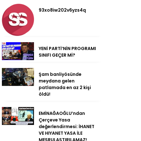
93xo8iw202v6yzs4q
YENİ PARTİ’NİN PROGRAMI
SINIFI GEÇER Mİ?
Şam banliyösünde
meydana gelen
patlamada en az 2 kişi
öldü!
EMİNAĞAOĞLU’ndan
Çerçeve Yasa
değerlendirmesi: İHANET
VE HIYANET YASA İLE
MEŞRULAŞTIRILAMAZ!