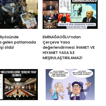
liyösünde
EMİNAĞAOĞLU’ndan
 gelen patlamada
Çerçeve Yasa
işi öldü!
değerlendirmesi: İHANET VE
HIYANET YASA İLE
MEŞRULAŞTIRILAMAZ!