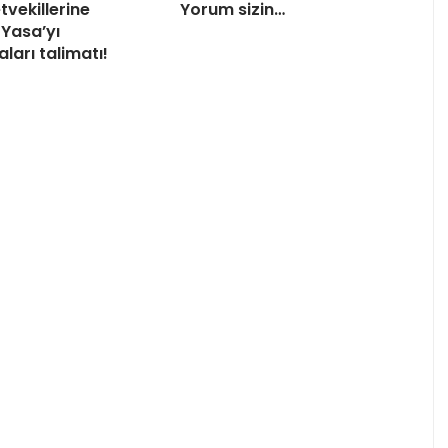
tvekillerine
Yorum sizin…
Yasa’yı
ları talimatı!