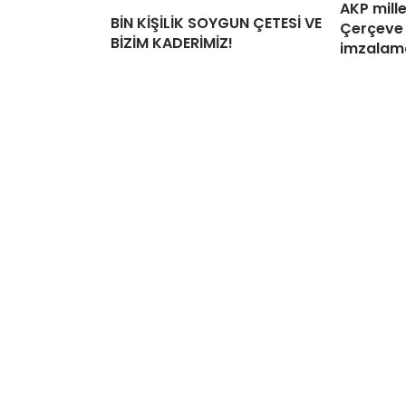
AKP mille
BİN KİŞİLİK SOYGUN ÇETESİ VE
Çerçeve 
BİZİM KADERİMİZ!
imzalama