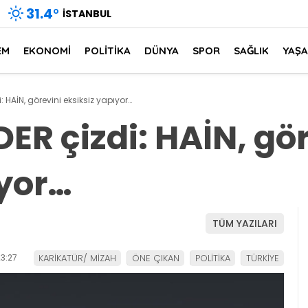
31.4
°
İSTANBUL
EM
EKONOMİ
POLİTİKA
DÜNYA
SPOR
SAĞLIK
YAŞ
 HAİN, görevini eksiksiz yapıyor…
R çizdi: HAİN, gör
ıyor…
TÜM YAZILARI
3:27
KARİKATÜR/ MİZAH
ÖNE ÇIKAN
POLİTİKA
TÜRKİYE