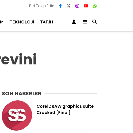
Bizi Takip Edin
AM
TEKNOLOJİ
TARİH
evini
SON HABERLER
CorelDRAW graphics suite
Cracked [Final]