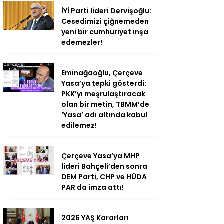
İYİ Parti lideri Dervişoğlu:
Cesedimizi çiğnemeden
yeni bir cumhuriyet inşa
edemezler!
Eminağaoğlu, Çerçeve
Yasa’ya tepki gösterdi:
PKK’yı meşrulaştıracak
olan bir metin, TBMM’de
‘Yasa’ adı altında kabul
edilemez!
Çerçeve Yasa’ya MHP
lideri Bahçeli’den sonra
DEM Parti, CHP ve HÜDA
PAR da imza attı!
2026 YAŞ Kararları