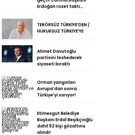
Erdoğan rozet taktı…
TERÖRSÜZ TÜRKİYE’DEN /
HUKUKSUZ TÜRKİYE’YE
Ahmet Davutoğlu
partisini feshederek
siyaseti bıraktı
Orman yangınları
Avrupa’dan sonra
Türkiye’yi sarıyor!
Etimesgut Belediye
Başkanı Erdal Beşikçioğlu
dahil 52 kişi gözaltına
alındı!