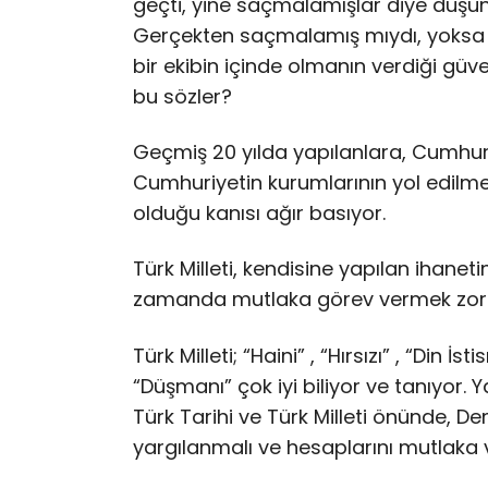
geçti, yine saçmalamışlar diye düşü
Gerçekten saçmalamış mıydı, yoksa h
bir ekibin içinde olmanın verdiği g
bu sözler?
Geçmiş 20 yılda yapılanlara, Cumhuri
Cumhuriyetin kurumlarının yol edilm
olduğu kanısı ağır basıyor.
Türk Milleti, kendisine yapılan ihane
zamanda mutlaka görev vermek zor
Türk Milleti; “Haini” , “Hırsızı” , “Din İs
“Düşmanı” çok iyi biliyor ve tanıyor.
Türk Tarihi ve Türk Milleti önünde, De
yargılanmalı ve hesaplarını mutlaka v