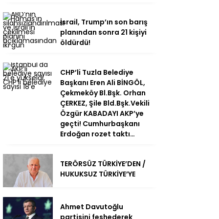
İsrail, Trump’ın son barış
planından sonra 21 kişiyi
öldürdü!
CHP’li Tuzla Belediye
Başkanı Eren Ali BİNGÖL,
Çekmeköy Bl.Bşk. Orhan
ÇERKEZ, Şile Bld.Bşk.Vekili
Özgür KABADAYI AKP’ye
geçti! Cumhurbaşkanı
Erdoğan rozet taktı…
TERÖRSÜZ TÜRKİYE’DEN /
HUKUKSUZ TÜRKİYE’YE
Ahmet Davutoğlu
partisini feshederek