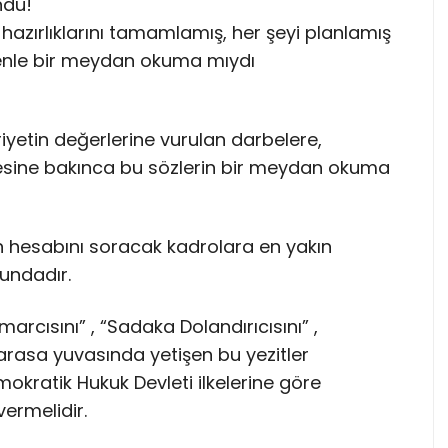
ndü!
azırlıklarını tamamlamış, her şeyi planlamış
üvenle bir meydan okuma mıydı
yetin değerlerine vurulan darbelere,
esine bakınca bu sözlerin bir meydan okuma
tin hesabını soracak kadrolara en yakın
undadır.
tismarcısını” , “Sadaka Dolandırıcısını” ,
 Yarasa yuvasında yetişen bu yezitler
mokratik Hukuk Devleti ilkelerine göre
ermelidir.