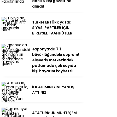
dahil 6 kişi gözaltına
alındı!
Türker ERTÜRK yazdı:
SİYASİ PARTİLER İÇİN
BİREYSEL TAAHHÜTLER
Japonya’da 7.1
büyüklüğündeki deprem!
Alışveriş merkezindeki
patlamada çok sayıda
kişi hayatını kaybetti!
İLK ADIMINI YİNE YANLIŞ
ATTINIZ
ATATÜRK’ÜN MUHTEŞEM