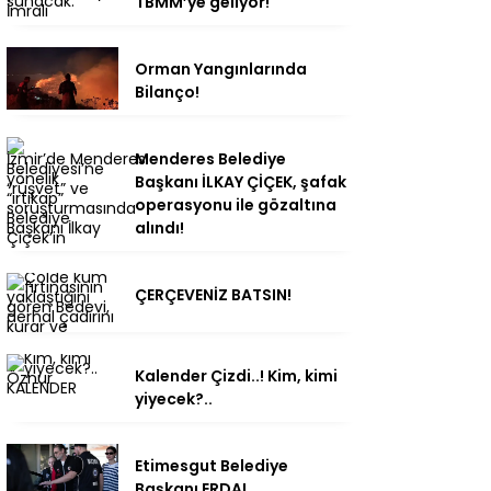
TBMM’ye geliyor!
Orman Yangınlarında
Bilanço!
Menderes Belediye
Başkanı İLKAY ÇİÇEK, şafak
operasyonu ile gözaltına
alındı!
ÇERÇEVENİZ BATSIN!
Kalender Çizdi..! Kim, kimi
yiyecek?..
Etimesgut Belediye
Başkanı ERDAL