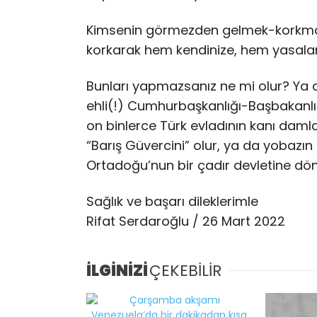
Kimsenin görmezden gelmek-korkmak 
korkarak hem kendinize, hem yasalar
Bunları yapmazsanız ne mi olur? Ya antr
ehli(!) Cumhurbaşkanlığı-Başbakanlık
on binlerce Türk evladının kanı dam
“Barış Güvercini” olur, ya da yobazın 
Ortadoğu’nun bir çadır devletine dö
Sağlık ve başarı dileklerimle
Rifat Serdaroğlu / 26 Mart 2022
İLGİNİZİ
ÇEKEBİLİR