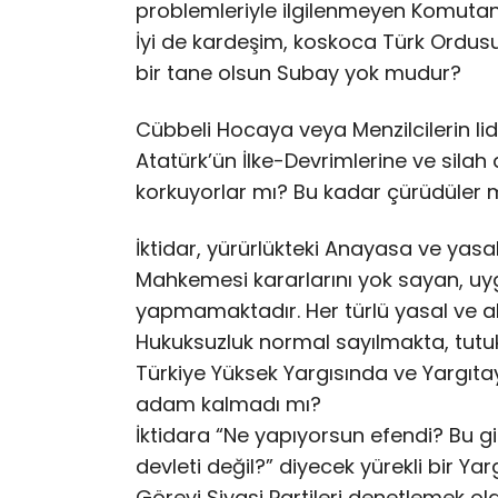
problemleriyle ilgilenmeyen Komutanl
İyi de kardeşim, koskoca Türk Ordusu
bir tane olsun Subay yok mudur?
Cübbeli Hocaya veya Menzilcilerin lide
Atatürk’ün İlke-Devrimlerine ve sila
korkuyorlar mı? Bu kadar çürüdüler 
İktidar, yürürlükteki Anayasa ve ya
Mahkemesi kararlarını yok sayan, u
yapmamaktadır. Her türlü yasal ve ah
Hukuksuzluk normal sayılmakta, tutuk
Türkiye Yüksek Yargısında ve Yargıta
adam kalmadı mı?
İktidara “Ne yapıyorsun efendi? Bu gidi
devleti değil?” diyecek yürekli bir Y
Görevi Siyasi Partileri denetlemek o