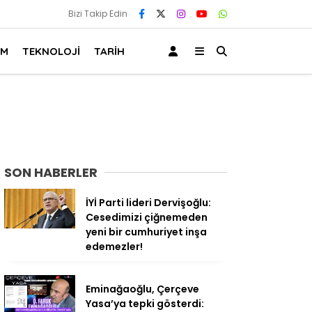
Bizi Takip Edin
AM
TEKNOLOJİ
TARİH
SON HABERLER
İYİ Parti lideri Dervişoğlu:
Cesedimizi çiğnemeden
yeni bir cumhuriyet inşa
edemezler!
Eminağaoğlu, Çerçeve
Yasa’ya tepki gösterdi: