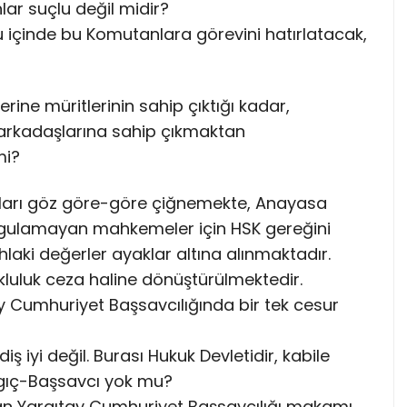
ar suçlu değil midir?
 içinde bu Komutanlara görevini hatırlatacak,
rine müritlerinin sahip çıktığı kadar,
h arkadaşlarına sahip çıkmaktan
mi?
saları göz göre-göre çiğnemekte, Anayasa
ygulamayan mahkemeler için HSK gereğini
laki değerler ayaklar altına alınmaktadır.
luluk ceza haline dönüştürülmektedir.
y Cumhuriyet Başsavcılığında bir tek cesur
ş iyi değil. Burası Hukuk Devletidir, kabile
argıç-Başsavcı yok mu?
lan Yargıtay Cumhuriyet Başsavcılığı makamı