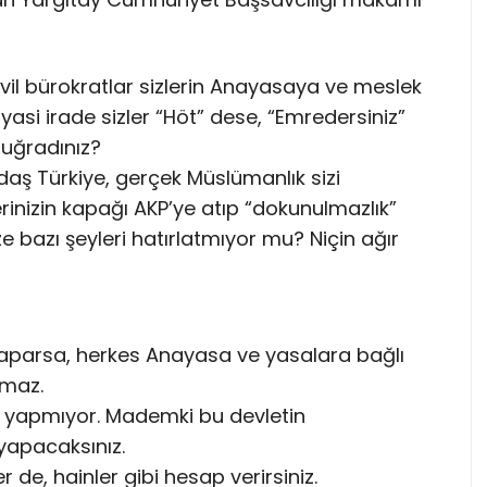
il bürokratlar sizlerin Anayasaya ve meslek
iyasi irade sizler “Höt” dese, “Emredersiniz”
 uğradınız?
ğdaş Türkiye, gerçek Müslümanlık sizi
erinizin kapağı AKP’ye atıp “dokunulmazlık”
ze bazı şeyleri hatırlatmıyor mu? Niçin ağır
 yaparsa, herkes Anayasa ve yasalara bağlı
amaz.
” yapmıyor. Mademki bu devletin
yapacaksınız.
de, hainler gibi hesap verirsiniz.