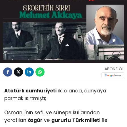
ABONE OL
Atatürk cumhuriyeti
iki alanda, dünyaya
parmak ısırtmıştı;
Osmanlı’nın sefil ve sünepe kullarından
yaratılan
özgür
ve
gururlu
Türk milleti
ile.