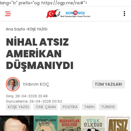
lang="tr" prefix="og: https://ogp.me/ns#">
Ana Sayfa
›
KÖŞE YAZISI
NİHAL ATSIZ
AMERİKAN
DÜŞMANIYDI
Yıldırım KOÇ
TÜM YAZILARI
Giriş: 28-04-2026 23:48
Güncelleme: 29-04-2026 00:52
KÖŞE YAZISI
ÖNE ÇIKAN
POLİTİKA
TARİH
TÜRKİYE