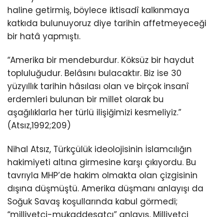
haline getirmiş, böylece iktisadî kalkınmaya
katkıda bulunuyoruz diye tarihin affetmeyeceği
bir hatâ yapmıştı.
“Amerika bir mendeburdur. Köksüz bir haydut
topluluğudur. Belâsını bulacaktır. Biz ise 30
yüzyıllık tarihin hâsılası olan ve birçok insanî
erdemleri bulunan bir millet olarak bu
aşağılıklarla her türlü ilişiğimizi kesmeliyiz.”
(Atsız,1992;209)
Nihal Atsız, Türkçülük ideolojisinin İslamcılığın
hakimiyeti altına girmesine karşı çıkıyordu. Bu
tavrıyla MHP’de hakim olmakta olan çizgisinin
dışına düşmüştü. Amerika düşmanı anlayışı da
Soğuk Savaş koşullarında kabul görmedi;
“milliyetçi-mukaddesatçı” anlayış, Milliyetçi