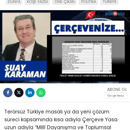
DÜNYA
KÖŞE YAZISI
ÖNE ÇIKAN
POLİTİKA
TÜRKİYE
ABONE OL
Terörsüz Türkiye masalı ya da yeni çözüm
süreci kapsamında kısa adıyla Çerçeve Yasa
uzun adıyla “Millî Dayanışma ve Toplumsal