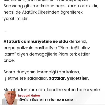
Samsung gibi markaların hepsi kamu ortaklıdır,
hepsi de Atatürk ülkesinden öğrenilerek
yaratılmıştır.
…
Atatürk cumhuriyetine ne oldu
derseniz,
emperyalizmin nasihatiyle “Plan değil pilav
lazım” diyen demagojilerle Planı terk ettiler
önce.
Sonra dünyanın imrendiği fabrikalara,
işletmelere saldırdılar.
Sattılar, yok ettiler.
Marabadan kurtulan, kendine yeten tarımı yerle
bir ettiler.
Sıradaki Haber
BÜYÜK TÜRK MİLLETİNE ve KADİM COĞRAFYAMIZIN ONURLU, VATANINA BAĞLI EVLATLARINA,