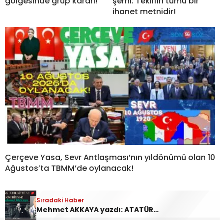
gölgesinde grup kararı!
şerhi: Teklifin tümü bir
ihanet metnidir!
Çerçeve Yasa, Sevr Antlaşması’nın yıldönümü olan 10
Ağustos’ta TBMM’de oylanacak!
Sıradaki Haber
Mehmet AKKAYA yazdı: ATATÜRK CUMHURİYETİ VE G.KORE’NİN SIRRI