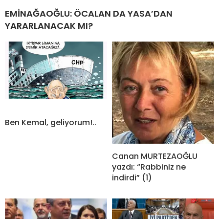
EMİNAĞAOĞLU: ÖCALAN DA YASA’DAN
YARARLANACAK MI?
Ben Kemal, geliyorum!..
Canan MURTEZAOĞLU
yazdı: “Rabbiniz ne
indirdi” (1)