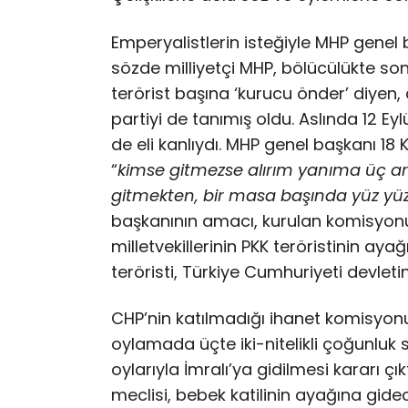
Emperyalistlerin isteğiyle MHP genel 
sözde milliyetçi MHP, bölücülükte son
terörist başına ‘kurucu önder’ diyen,
partiyi de tanımış oldu. Aslında 12 Ey
de eli kanlıydı. MHP genel başkanı 18
“
kimse gitmezse alırım yanıma üç ar
gitmekten, bir masa başında yüz y
başkanının amacı, kurulan komisyonu 
milletvekillerinin PKK teröristinin a
teröristi, Türkiye Cumhuriyeti devlet
CHP’nin katılmadığı ihanet komisyonu
oylamada üçte iki-nitelikli çoğunluk 
oylarıyla İmralı’ya gidilmesi kararı ç
meclisi, bebek katilinin ayağına gidec