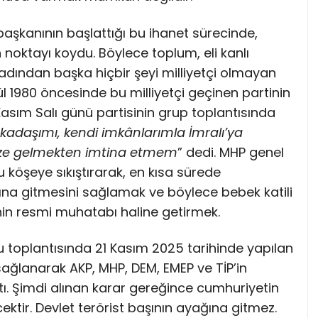
başkanının başlattığı bu ihanet sürecinde,
 noktayı koydu. Böylece toplum, eli kanlı
 adından başka hiçbir şeyi milliyetçi olmayan
lül 1980 öncesinde bu milliyetçi geçinen partinin
 Kasım Salı günü partisinin grup toplantısında
kadaşımı, kendi imkânlarımla İmralı’ya
üze gelmekten imtina etmem
” dedi. MHP genel
köşeye sıkıştırarak, en kısa sürede
yağına gitmesini sağlamak ve böylece bebek katili
inin resmi muhatabı haline getirmek.
 toplantısında 21 Kasım 2025 tarihinde yapılan
sağlanarak AKP, MHP, DEM, EMEP ve TİP’in
ıktı. Şimdi alınan karar gereğince cumhuriyetin
ektir. Devlet terörist başının ayağına gitmez.