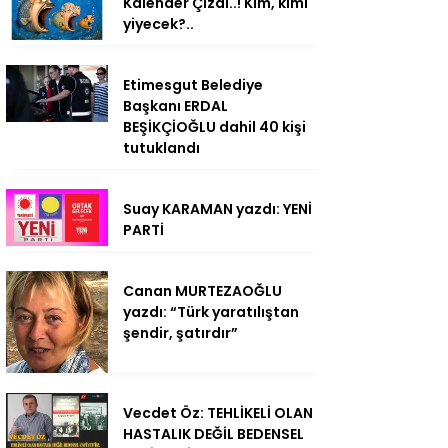
Kalender Çizdi..! Kim, kimi
yiyecek?..
Etimesgut Belediye
Başkanı ERDAL
BEŞİKÇİOĞLU dahil 40 kişi
tutuklandı
Suay KARAMAN yazdı: YENİ
PARTİ
Canan MURTEZAOĞLU
yazdı: “Türk yaratılıştan
şendir, şatırdır”
Vecdet Öz: TEHLİKELİ OLAN
HASTALIK DEĞİL BEDENSEL