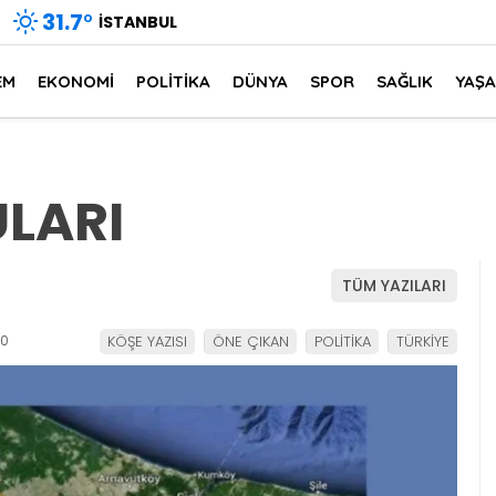
31.7
°
İSTANBUL
EM
EKONOMİ
POLİTİKA
DÜNYA
SPOR
SAĞLIK
YAŞ
ULARI
TÜM YAZILARI
50
KÖŞE YAZISI
ÖNE ÇIKAN
POLİTİKA
TÜRKİYE