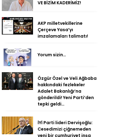
VE BİZİM KADERİMİZ!
AKP milletvekillerine
Çerçeve Yasa’yı
imzalamaları talimatı!
Yorum sizin…
Özgür Özel ve Veli Ağbaba
hakkındaki fezlekeler
Adalet Bakanlığı’na
gönderildi! Yeni Parti’den
tepki geldi…
İYİ Parti lideri Dervişoğlu:
Cesedimizi çiğnemeden
yeni bir cumhuriyet inşa