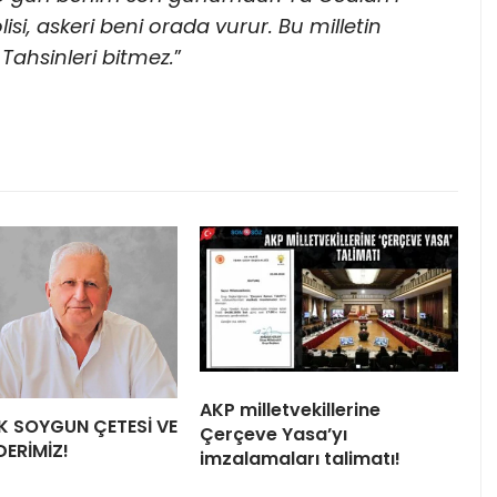
si, askeri beni orada vurur. Bu milletin
 Tahsinleri bitmez.
”
AKP milletvekillerine
LİK SOYGUN ÇETESİ VE
Çerçeve Yasa’yı
DERİMİZ!
imzalamaları talimatı!