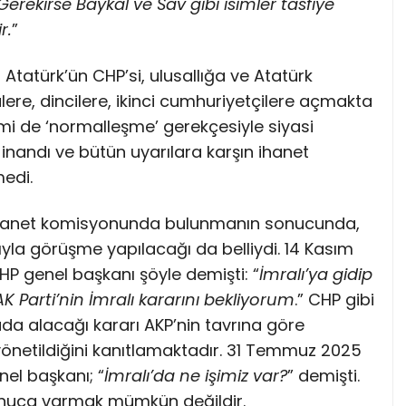
rekirse Baykal ve Sav gibi isimler tasfiye
r.
”
 Atatürk’ün CHP’si, ulusallığa ve Atatürk
ülere, dincilere, ikinci cumhuriyetçilere açmakta
mi de ‘normalleşme’ gerekçesiyle siyasi
 inandı ve bütün uyarılara karşın ihanet
edi.
 ihanet komisyonunda bulunmanın sonucunda,
ıyla görüşme yapılacağı da belliydi. 14 Kasım
P genel başkanı şöyle demişti: “
İmralı’ya gidip
 Parti’nin İmralı kararını bekliyorum
.” CHP gibi
uda alacağı kararı AKP’nin tavrına göre
 yönetildiğini kanıtlamaktadır. 31 Temmuz 2025
el başkanı; “
İmralı’da ne işimiz var?
” demişti.
sonuca varmak mümkün değildir.