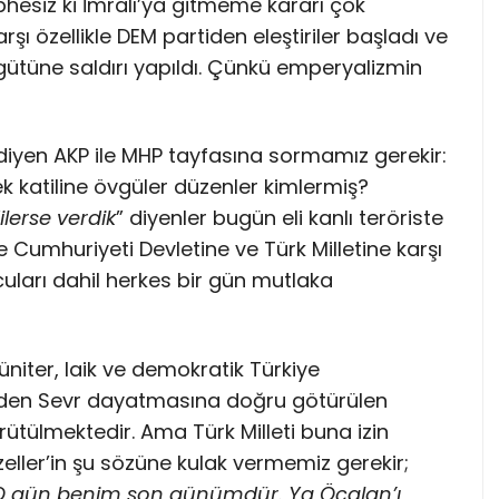
üphesiz ki İmralı’ya gitmeme kararı çok
şı özellikle DEM partiden eleştiriler başladı ve
ütüne saldırı yapıldı. Çünkü emperyalizmin
’ diyen AKP ile MHP tayfasına sormamız gerekir:
 katiline övgüler düzenler kimlermiş?
ilerse verdik
” diyenler bugün eli kanlı teröriste
ye Cumhuriyeti Devletine ve Türk Milletine karşı
cuları dahil herkes bir gün mutlaka
niter, laik ve demokratik Türkiye
niden Sevr dayatmasına doğru götürülen
rütülmektedir. Ama Türk Milleti buna izin
eller’in şu sözüne kulak vermemiz gerekir;
i. O gün benim son günümdür. Ya Öcalan’ı