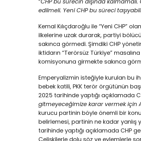
“
CHP bu sürecin dışında kalmamalı. Ge
edilmeli. Yeni CHP bu süreci taşıyabili
Kemal Kılıçdaroğlu ile “Yeni CHP” olan
ilkelerine uzak durarak, partiyi bölüc
sakınca görmedi. Şimdiki CHP yöneti
iktidarın “Terörsüz Türkiye” masalına
komisyonuna girmekte sakınca görm
Emperyalizmin isteğiyle kurulan bu
bebek katili, PKK terör örgütünün baş
2025 tarihinde yaptığı açıklamada CH
gitmeyeceğimize karar vermek için AK
kurucu partinin böyle önemli bir kon
belirlemesi, partinin ne kadar yanlış
tarihinde yaptığı açıklamada CHP gen
Çelişkilerle dolu söz ve eylemlerle 