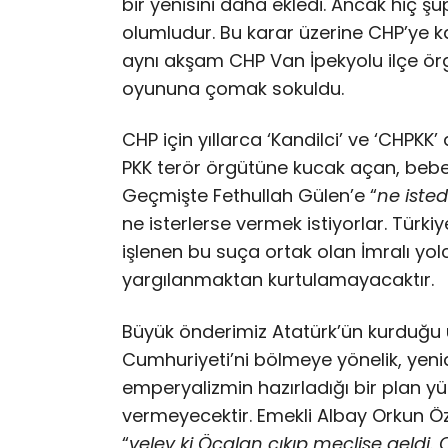
bir yenisini daha ekledi. Ancak hiç ş
olumludur. Bu karar üzerine CHP’ye kar
aynı akşam CHP Van İpekyolu ilçe örg
oyununa çomak sokuldu.
CHP için yıllarca ‘Kandilci’ ve ‘CHPKK
PKK terör örgütüne kucak açan, bebek
Geçmişte Fethullah Gülen’e “
ne isted
ne isterlerse vermek istiyorlar. Türki
işlenen bu suça ortak olan İmralı yol
yargılanmaktan kurtulamayacaktır.
Büyük önderimiz Atatürk’ün kurduğu ü
Cumhuriyeti’ni bölmeye yönelik, ye
emperyalizmin hazırladığı bir plan yü
vermeyecektir. Emekli Albay Orkun Öz
“
velev ki Öcalan çıkıp meclise geld