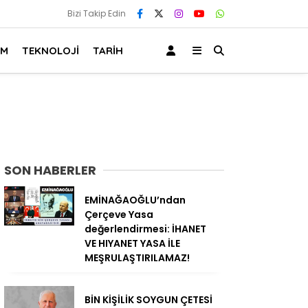
Bizi Takip Edin
AM
TEKNOLOJİ
TARİH
SON HABERLER
EMİNAĞAOĞLU’ndan
Çerçeve Yasa
değerlendirmesi: İHANET
VE HIYANET YASA İLE
MEŞRULAŞTIRILAMAZ!
BİN KİŞİLİK SOYGUN ÇETESİ