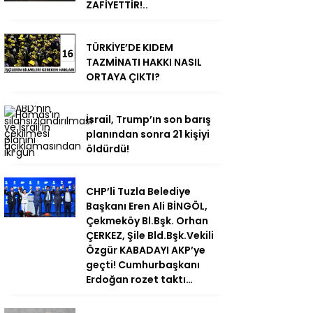
ZAFİYETTİR!..
TÜRKİYE’DE KIDEM
TAZMİNATI HAKKI NASIL
ORTAYA ÇIKTI?
İsrail, Trump’ın son barış
planından sonra 21 kişiyi
öldürdü!
CHP’li Tuzla Belediye
Başkanı Eren Ali BİNGÖL,
Çekmeköy Bl.Bşk. Orhan
ÇERKEZ, Şile Bld.Bşk.Vekili
Özgür KABADAYI AKP’ye
geçti! Cumhurbaşkanı
Erdoğan rozet taktı…