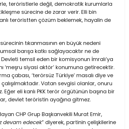
rle, teröristlerle değil, demokratik kurumlarla
kleşme sürecine de zarar verir. Elli bin
anlı teröristten çözüm beklemek, hayalin de
 sürecinin tıkanmasının en büyük nedeni
oplumsal barışa katkı sağlayacaktır ne de
 Devleti temsil eden bir komisyonun İmralı’ya
ını ‘meşru siyasi aktör’ konumuna getirecektir.
ndırma çabası, ‘terörsüz Türkiye’ masalı diye ve
çalışılmaktadır. Vatan sevgisi olanlar, onuru
. Eğer eli kanlı PKK terör örgütünün başına bir
ar, devlet teröristin ayağına gitmez.
ıklayan CHP Grup Başkanvekili Murat Emir,
miz devam edecek
” diyerek, partinin çelişkilerine