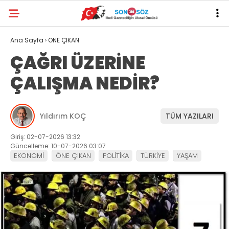
Ana Sayfa
›
ÖNE ÇIKAN
ÇAĞRI ÜZERİNE
ÇALIŞMA NEDİR?
Yıldırım KOÇ
TÜM YAZILARI
Giriş: 02-07-2026 13:32
Güncelleme: 10-07-2026 03:07
EKONOMİ
ÖNE ÇIKAN
POLİTİKA
TÜRKİYE
YAŞAM