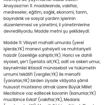
Anayasa’nın 11. maddesinde, vakıflar,
medreseler, eğitim, sağlık, ekonomi, tarım,
bayındırlık ve sosyal yardım işlerinin
düzenlenmesi ve yönetimi, il yönetimlerine
devrediliyordu. Madde metni şu şekildeydi:
Madde 11: Vilayet mahalli umurda (yerel
işlerde,YK) manevi şahsiyeti ve muhtariyeti
haizdir (özerkliğe sahiptir,YK). Harici ve dahili
siyaset, şer’i (şeriata ait,YK), adlî ve askeri umur,
beynelmilel iktisadî münasebat ve hükümetin
umumi tekâlifi (vergiler,YK) ile menafii
(yararları,YK) birden ziyade vilâyata şâmil
hususat müstesna olmak üzere Büyük Millet
Meclisince vaz edilecek kavanin (kanunlar,YK)
mucibince Evkaf (vakıflar,YK), Medaris