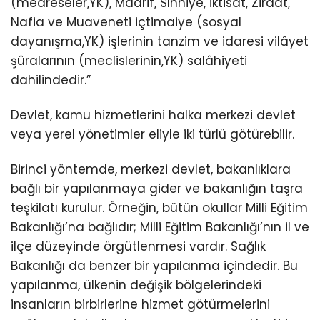
(medreseler,YK), Maarif, Sıhhiye, İktisat, Ziraat,
Nafia ve Muaveneti içtimaiye (sosyal
dayanışma,YK) işlerinin tanzim ve idaresi vilâyet
şûralarının (meclislerinin,YK) salâhiyeti
dahilindedir.”
Devlet, kamu hizmetlerini halka merkezi devlet
veya yerel yönetimler eliyle iki türlü götürebilir.
Birinci yöntemde, merkezi devlet, bakanlıklara
bağlı bir yapılanmaya gider ve bakanlığın taşra
teşkilatı kurulur. Örneğin, bütün okullar Milli Eğitim
Bakanlığı’na bağlıdır; Milli Eğitim Bakanlığı’nın il ve
ilçe düzeyinde örgütlenmesi vardır. Sağlık
Bakanlığı da benzer bir yapılanma içindedir. Bu
yapılanma, ülkenin değişik bölgelerindeki
insanların birbirlerine hizmet götürmelerini