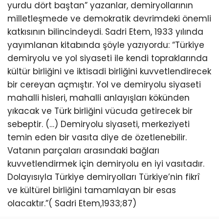
yurdu dört baştan” yazanlar, demiryollarının
milletleşmede ve demokratik devrimdeki önemli
katkısının bilincindeydi. Sadri Etem, 1933 yılında
yayımlanan kitabında şöyle yazıyordu: “Türkiye
demiryolu ve yol siyaseti ile kendi topraklarında
kültür birliğini ve iktisadi birliğini kuvvetlendirecek
bir cereyan açmıştır. Yol ve demiryolu siyaseti
mahalli hisleri, mahalli anlayışları kökünden
yıkacak ve Türk birliğini vücuda getirecek bir
sebeptir. (…) Demiryolu siyaseti, merkeziyeti
temin eden bir vasıta diye de özetlenebilir.
Vatanın parçaları arasındaki bağları
kuvvetlendirmek için demiryolu en iyi vasıtadır.
Dolayısıyla Türkiye demiryolları Türkiye’nin fikrî
ve kültürel birliğini tamamlayan bir esas
olacaktır.”( Sadri Etem,1933;87)