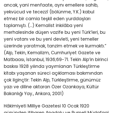
ancak, yani menfaate, aynı emellere sahib,
yekvücud ve tecezzî (bölünme, Y.K.) kabul
etmez bir camia teşkil eden yurddaşları
toplamıştı. (…) Kemalist inkılâba yeni
merhalesinde düşen vazife bu yeni Türk’leri, bu
yeni vatanı ve bu yeni devleti, yeni temeller
üzerinde yaratmak, tanzim etmek ve kurmaktı.”
(Alp, Tekin, Kemalizm, Cumhuriyet Gazete ve
Matbaası, İstanbul, 1936;69-71. Tekin Alp’in birinci
baskısı 1928 yılında yayımlanan Türkleştirme
kitabı yaşanan süreci açıklaması bakımından
çok ilginçtir: Tekin Alp, Türkleştirme, günümüz
yazı ve diline aktaran Özer Ozankaya, Kültür
Bakanlığı Yay., Ankara, 2001)
Hâkimiyeti Milliye Gazetesi 10 Ocak 1920
gününden itibaren Anadolu ve Rumeli Müdafaai