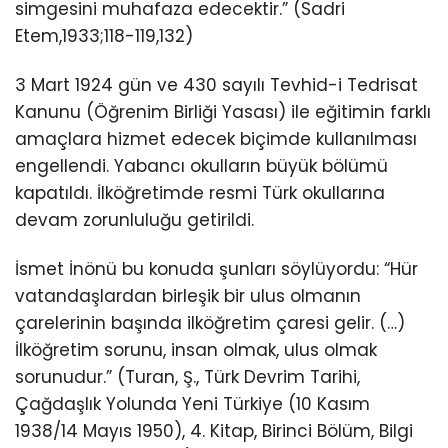
simgesini muhafaza edecektir.” (Sadri
Etem,1933;118-119,132)
3 Mart 1924 gün ve 430 sayılı Tevhid-i Tedrisat
Kanunu (Öğrenim Birliği Yasası) ile eğitimin farklı
amaçlara hizmet edecek biçimde kullanılması
engellendi. Yabancı okulların büyük bölümü
kapatıldı. İlköğretimde resmi Türk okullarına
devam zorunluluğu getirildi.
İsmet İnönü bu konuda şunları söylüyordu: “Hür
vatandaşlardan birleşik bir ulus olmanın
çarelerinin başında ilköğretim çaresi gelir. (…)
İlköğretim sorunu, insan olmak, ulus olmak
sorunudur.” (Turan, Ş., Türk Devrim Tarihi,
Çağdaşlık Yolunda Yeni Türkiye (10 Kasım
1938/14 Mayıs 1950), 4. Kitap, Birinci Bölüm, Bilgi