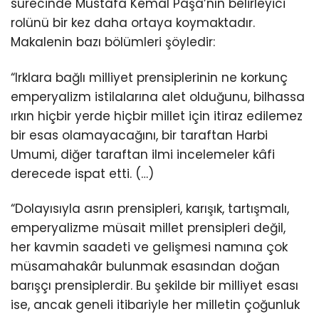
sürecinde Mustafa Kemal Paşa’nın belirleyici
rolünü bir kez daha ortaya koymaktadır.
Makalenin bazı bölümleri şöyledir:
“Irklara bağlı milliyet prensiplerinin ne korkunç
emperyalizm istilalarına alet olduğunu, bilhassa
ırkın hiçbir yerde hiçbir millet için itiraz edilemez
bir esas olamayacağını, bir taraftan Harbi
Umumi, diğer taraftan ilmi incelemeler kâfi
derecede ispat etti. (…)
“Dolayısıyla asrın prensipleri, karışık, tartışmalı,
emperyalizme müsait millet prensipleri değil,
her kavmin saadeti ve gelişmesi namına çok
müsamahakâr bulunmak esasından doğan
barışçı prensiplerdir. Bu şekilde bir milliyet esası
ise, ancak geneli itibariyle her milletin çoğunluk