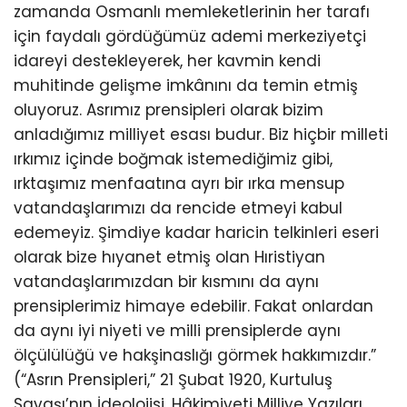
zamanda Osmanlı memleketlerinin her tarafı
için faydalı gördüğümüz ademi merkeziyetçi
idareyi destekleyerek, her kavmin kendi
muhitinde gelişme imkânını da temin etmiş
oluyoruz. Asrımız prensipleri olarak bizim
anladığımız milliyet esası budur. Biz hiçbir milleti
ırkımız içinde boğmak istemediğimiz gibi,
ırktaşımız menfaatına ayrı bir ırka mensup
vatandaşlarımızı da rencide etmeyi kabul
edemeyiz. Şimdiye kadar haricin telkinleri eseri
olarak bize hıyanet etmiş olan Hıristiyan
vatandaşlarımızdan bir kısmını da aynı
prensiplerimiz himaye edebilir. Fakat onlardan
da aynı iyi niyeti ve milli prensiplerde aynı
ölçülülüğü ve hakşinaslığı görmek hakkımızdır.”
(“Asrın Prensipleri,” 21 Şubat 1920, Kurtuluş
Savaşı’nın İdeolojisi, Hâkimiyeti Milliye Yazıları,