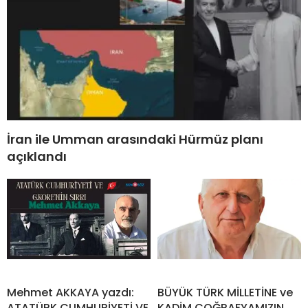
İran ile Umman arasındaki Hürmüz planı
açıklandı
Mehmet AKKAYA yazdı:
BÜYÜK TÜRK MİLLETİNE ve
ATATÜRK CUMHURİYETİ VE
KADİM COĞRAFYAMIZIN