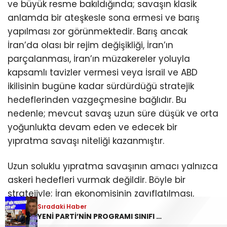
ve büyük resme bakıldığında; savaşın klasik
anlamda bir ateşkesle sona ermesi ve barış
yapılması zor görünmektedir. Barış ancak
İran’da olası bir rejim değişikliği, İran’ın
parçalanması, İran’ın müzakereler yoluyla
kapsamlı tavizler vermesi veya İsrail ve ABD
ikilisinin bugüne kadar sürdürdüğü stratejik
hedeflerinden vazgeçmesine bağlıdır. Bu
nedenle; mevcut savaş uzun süre düşük ve orta
yoğunlukta devam eden ve edecek bir
yıpratma savaşı niteliği kazanmıştır.
Uzun soluklu yıpratma savaşının amacı yalnızca
askeri hedefleri vurmak değildir. Böyle bir
stratejiyle; İran ekonomisinin zayıflatılması,
altyapının tahrip edilmesi, toplumsal
Sıradaki Haber
YENİ PARTİ’NİN PROGRAMI SINIFI GEÇER Mİ?
huzursuzluğun arttırılması, etnik ve mezhepsel