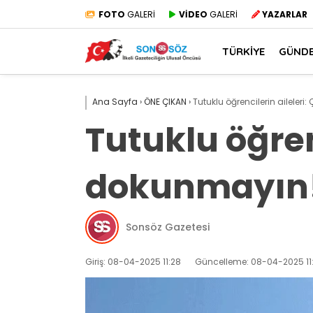
FOTO
GALERİ
VİDEO
GALERİ
YAZARLAR
TÜRKİYE
GÜND
Ana Sayfa
›
ÖNE ÇIKAN
›
Tutuklu öğrencilerin aileler
Tutuklu öğren
dokunmayın
Sonsöz Gazetesi
Giriş: 08-04-2025 11:28
Güncelleme: 08-04-2025 11