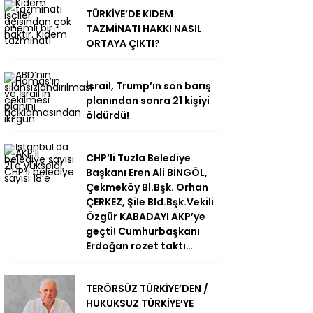
TÜRKİYE’DE KIDEM
TAZMİNATI HAKKI NASIL
ORTAYA ÇIKTI?
İsrail, Trump’ın son barış
planından sonra 21 kişiyi
öldürdü!
CHP’li Tuzla Belediye
Başkanı Eren Ali BİNGÖL,
Çekmeköy Bl.Bşk. Orhan
ÇERKEZ, Şile Bld.Bşk.Vekili
Özgür KABADAYI AKP’ye
geçti! Cumhurbaşkanı
Erdoğan rozet taktı…
TERÖRSÜZ TÜRKİYE’DEN /
HUKUKSUZ TÜRKİYE’YE