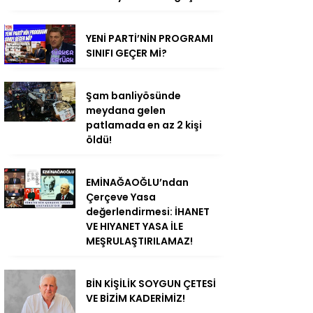
YENİ PARTİ’NİN PROGRAMI
SINIFI GEÇER Mİ?
Şam banliyösünde
meydana gelen
patlamada en az 2 kişi
öldü!
EMİNAĞAOĞLU’ndan
Çerçeve Yasa
değerlendirmesi: İHANET
VE HIYANET YASA İLE
MEŞRULAŞTIRILAMAZ!
BİN KİŞİLİK SOYGUN ÇETESİ
VE BİZİM KADERİMİZ!