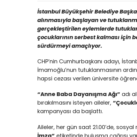
İstanbul Büyükşehir Belediye Başk
alınmasıyla başlayan ve tutuklanm
gerçekleştirilen eylemlerde tutukla
çocuklarının serbest kalması için 
sürdürmeyi amaçlıyor.
CHP’nin Cumhurbaşkanı adayı, İstanb
İmamoğlu’nun tutuklanmasının ardın
hapsi cezası verilen üniversite öğrenc
“Anne Baba Dayanışma Ağı”
adı al
bırakılmasını isteyen aileler,
“Çocukla
kampanyası da başlattı.
Aileler, her gün saat 21.00’de, sosy
İmza”
etiketinde buluşma çağrısı yap