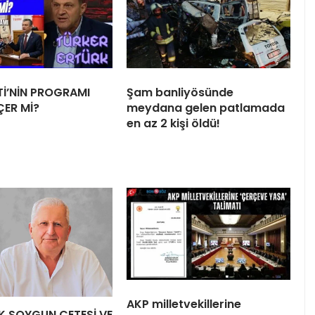
Tİ’NİN PROGRAMI
Şam banliyösünde
ÇER Mİ?
meydana gelen patlamada
en az 2 kişi öldü!
AKP milletvekillerine
LİK SOYGUN ÇETESİ VE