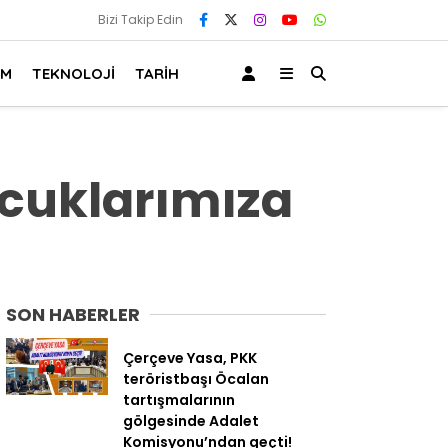
Bizi Takip Edin
AM
TEKNOLOJİ
TARİH
Çocuklarımıza
SON HABERLER
Çerçeve Yasa, PKK
teröristbaşı Öcalan
tartışmalarının
gölgesinde Adalet
Komisyonu’ndan geçti!