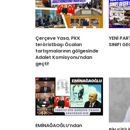
Çerçeve Yasa, PKK
YENİ PAR
teröristbaşı Öcalan
SINIFI GE
tartışmalarının gölgesinde
Adalet Komisyonu’ndan
geçti!
EMİNAĞAOĞLU’ndan
BİN KİŞİ