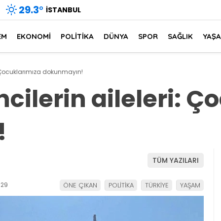
29.3
°
İSTANBUL
EM
EKONOMİ
POLİTİKA
DÜNYA
SPOR
SAĞLIK
YAŞ
i: Çocuklarımıza dokunmayın!
cilerin aileleri: 
!
TÜM YAZILARI
:29
ÖNE ÇIKAN
POLİTİKA
TÜRKİYE
YAŞAM