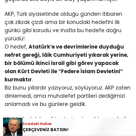
AKP, Türk siyasetinde olduğu günden itibaren
çok zikzak çizdi ama bir konudaki hedefini ilk
günkü gibi korudu ve inatla bu hedefe doğru
yürüdü!
O hedef,
Atatürk’e ve devrimlerine duyduğu
nefret gereği, lâik Cumhuriyeti yıkarak yerine,
bir bölümü ikinci İsrail gibi görev yapacak
olan Kürt Devleti ile “Federe İslam Devletini”
kurmaktır
.
Biz bunu yıllardır yazıyoruz, söylüyoruz. AKP zaten
dinlemedi, ama muhalefet partileri dediğimizi
anlamadı ve bu günlere geldik.
Hiçbir devlet, kendi iradesi ve kendi tasarrufu ile
Sıradaki Haber
ülkesinin demografik, etnik ve sosyal yapısını
ÇERÇEVENİZ BATSIN!
değiştirmez. Hiçbir devlet, “Kalbi” gibi tarihi ve