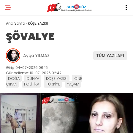
Ana Sayfa
›
KÖŞE YAZISI
ŞÖVALYE
Ayça YILMAZ
TÜM YAZILARI
Giriş: 04-07-2026 06:15
Güncelleme: 10-07-2026 02:42
DOĞA
DÜNYA
KÖŞE YAZISI
ÖNE
ÇIKAN
POLİTİKA
TÜRKİYE
YAŞAM