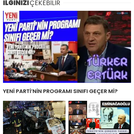
İLGİNİZİ
ÇEKEBİLİR
YENİ PARTİ’NİN PROGRAMI SINIFI GEÇER Mİ?