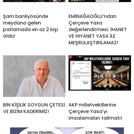
Şam banliyösünde
EMİNAĞAOĞLU’ndan
meydana gelen
Çerçeve Yasa
patlamada en az 2 kişi
değerlendirmesi: İHANET
öldü!
VE HIYANET YASA İLE
MEŞRULAŞTIRILAMAZ!
BİN KİŞİLİK SOYGUN ÇETESİ
AKP milletvekillerine
VE BİZİM KADERİMİZ!
Çerçeve Yasa’yı
imzalamaları talimatı!