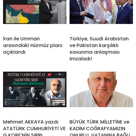
İran ile Umman
Türkiye, Suudi Arabistan
arasındaki Hürmüz planı
ve Pakistan karşılıklı
açıklandı
savunma anlaşması
imzaladı!
Mehmet AKKAYA yazdı:
BÜYÜK TÜRK MİLLETİNE ve
ATATÜRK CUMHURİYETİ VE
KADİM COĞRAFYAMIZIN
G.KORE’NİN SIRRI
ONURLU, VATANINA BAĞLI