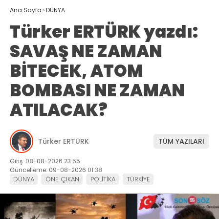
Ana Sayfa
›
DÜNYA
Türker ERTÜRK yazdı:
SAVAŞ NE ZAMAN
BİTECEK, ATOM
BOMBASI NE ZAMAN
ATILACAK?
Türker ERTÜRK
TÜM YAZILARI
Giriş: 08-08-2026 23:55
Güncelleme: 09-08-2026 01:38
DÜNYA
ÖNE ÇIKAN
POLİTİKA
TÜRKİYE