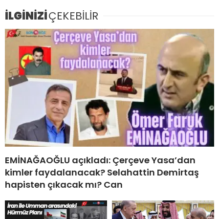
İLGİNİZİ
ÇEKEBİLİR
EMİNAĞAOĞLU açıkladı: Çerçeve Yasa’dan
kimler faydalanacak? Selahattin Demirtaş
hapisten çıkacak mı? Can