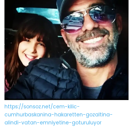
https://sonsoz.net/cem-kilic-
cumhurbaskanina-hakaretten-gozaltina-
alindi-vatan-emniyetine-goturuluyor