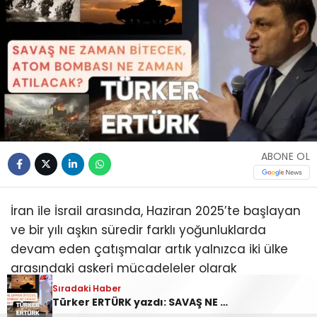
ABONE OL
İran ile İsrail arasında, Haziran 2025’te başlayan
ve bir yılı aşkın süredir farklı yoğunluklarda
devam eden çatışmalar artık yalnızca iki ülke
arasındaki askeri mücadeleler olarak
değerlendirilemez. Bu savaş; ABD’nin bölgesel
Sıradaki Haber
Türker ERTÜRK yazdı: SAVAŞ NE ZAMAN BİTECEK, ATOM BOMBASI NE ZAMAN ATILACAK?
stratejisi, İsrail’in güvenlik doktrini, İran’ın rejim