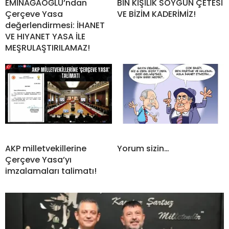
EMİNAĞAOĞLU’ndan
BİN KİŞİLİK SOYGUN ÇETESİ
Çerçeve Yasa
VE BİZİM KADERİMİZ!
değerlendirmesi: İHANET
VE HIYANET YASA İLE
MEŞRULAŞTIRILAMAZ!
AKP milletvekillerine
Yorum sizin…
Çerçeve Yasa’yı
imzalamaları talimatı!