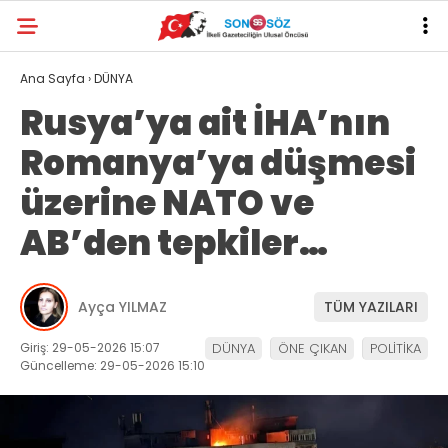
Ana Sayfa
›
DÜNYA
Rusya’ya ait İHA’nın
Romanya’ya düşmesi
üzerine NATO ve
AB’den tepkiler…
Ayça YILMAZ
TÜM YAZILARI
Giriş: 29-05-2026 15:07
DÜNYA
ÖNE ÇIKAN
POLİTİKA
Güncelleme: 29-05-2026 15:10