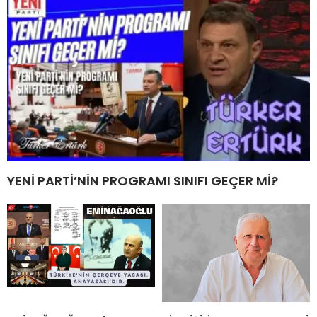
YENİ PARTİ’NİN PROGRAMI SINIFI GEÇER Mİ?