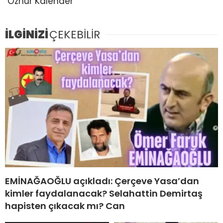
Öznur Kalender
İLGİNİZİ
ÇEKEBİLİR
EMİNAĞAOĞLU açıkladı: Çerçeve Yasa’dan
kimler faydalanacak? Selahattin Demirtaş
hapisten çıkacak mı? Can