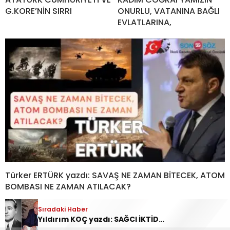
G.KORE’NİN SIRRI
ONURLU, VATANINA BAĞLI
EVLATLARINA,
Türker ERTÜRK yazdı: SAVAŞ NE ZAMAN BİTECEK, ATOM
BOMBASI NE ZAMAN ATILACAK?
Sıradaki Haber
Yıldırım KOÇ yazdı: SAĞCI İKTİDARLAR İŞÇİYE YARAR SAĞLAYAMAZ MI SANIYORSUNUZ?