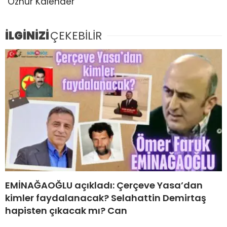
Öznur Kalender
İLGİNİZİ
ÇEKEBİLİR
EMİNAĞAOĞLU açıkladı: Çerçeve Yasa’dan
kimler faydalanacak? Selahattin Demirtaş
hapisten çıkacak mı? Can