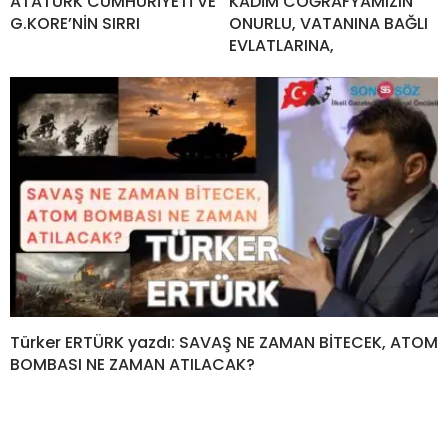
ATATÜRK CUMHURİYETİ VE
KADİM COĞRAFYAMIZIN
G.KORE’NİN SIRRI
ONURLU, VATANINA BAĞLI
EVLATLARINA,
Türker ERTÜRK yazdı: SAVAŞ NE ZAMAN BİTECEK, ATOM
BOMBASI NE ZAMAN ATILACAK?