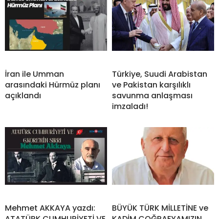
İran ile Umman
Türkiye, Suudi Arabistan
arasındaki Hürmüz planı
ve Pakistan karşılıklı
açıklandı
savunma anlaşması
imzaladı!
Mehmet AKKAYA yazdı:
BÜYÜK TÜRK MİLLETİNE ve
ATATÜRK CUMHURİYETİ VE
KADİM COĞRAFYAMIZIN