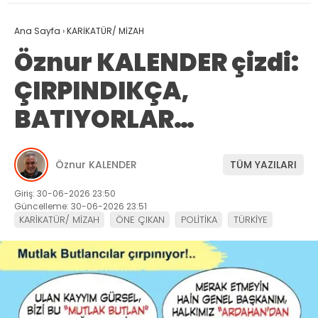
Ana Sayfa
›
KARİKATÜR/ MİZAH
Öznur KALENDER çizdi:
ÇIRPINDIKÇA,
BATIYORLAR…
Öznur KALENDER
TÜM YAZILARI
Giriş: 30-06-2026 23:50
Güncelleme: 30-06-2026 23:51
KARİKATÜR/ MİZAH
ÖNE ÇIKAN
POLİTİKA
TÜRKİYE