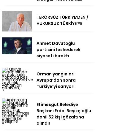
TERÖRSÜZ TÜRKİYE’DEN /
HUKUKSUZ TÜRKİYE’YE
Ahmet Davutoğlu
partisini feshederek
siyaseti bıraktı
Orman yangınları
Avrupa’dan sonra
Türkiye’yi sarıyor!
Etimesgut Belediye
Başkanı Erdal Beşikçioğlu
dahil 52 kişi gözaltına
alındı!