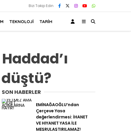
Bizi Takip Edin
AM
TEKNOLOJİ
TARİH
 Haddad’ı
n düştü?
SON HABERLER
EMİNAĞAOĞLU’ndan
Çerçeve Yasa
değerlendirmesi: İHANET
VE HIYANET YASA İLE
MEŞRULAŞTIRILAMAZ!