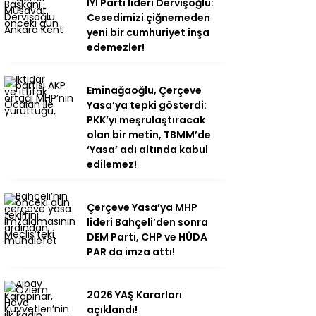
İYİ Parti lideri Dervişoğlu:
Cesedimizi çiğnemeden
yeni bir cumhuriyet inşa
edemezler!
Eminağaoğlu, Çerçeve
Yasa’ya tepki gösterdi:
PKK’yı meşrulaştıracak
olan bir metin, TBMM’de
‘Yasa’ adı altında kabul
edilemez!
Çerçeve Yasa’ya MHP
lideri Bahçeli’den sonra
DEM Parti, CHP ve HÜDA
PAR da imza attı!
2026 YAŞ Kararları
açıklandı!