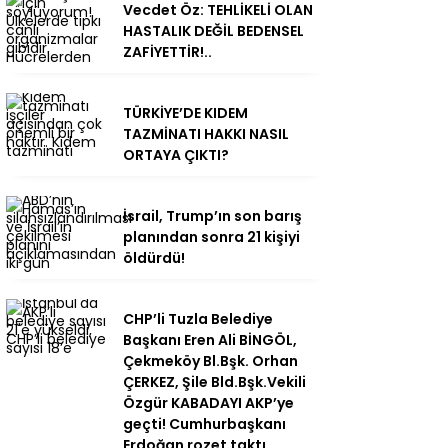
Vecdet Öz: TEHLİKELİ OLAN
HASTALIK DEĞİL BEDENSEL
ZAFİYETTİR!..
TÜRKİYE’DE KIDEM
TAZMİNATI HAKKI NASIL
ORTAYA ÇIKTI?
İsrail, Trump’ın son barış
planından sonra 21 kişiyi
öldürdü!
CHP’li Tuzla Belediye
Başkanı Eren Ali BİNGÖL,
Çekmeköy Bl.Bşk. Orhan
ÇERKEZ, Şile Bld.Bşk.Vekili
Özgür KABADAYI AKP’ye
geçti! Cumhurbaşkanı
Erdoğan rozet taktı…