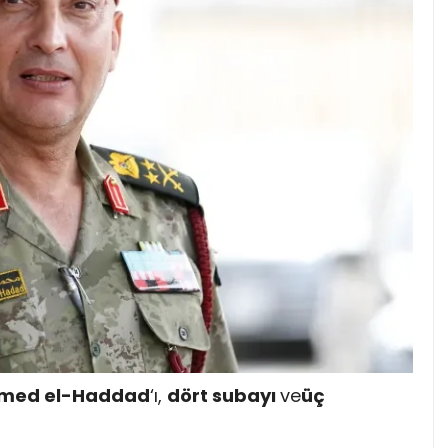
med el-Haddad
‘ı,
dört subayı
ve
üç