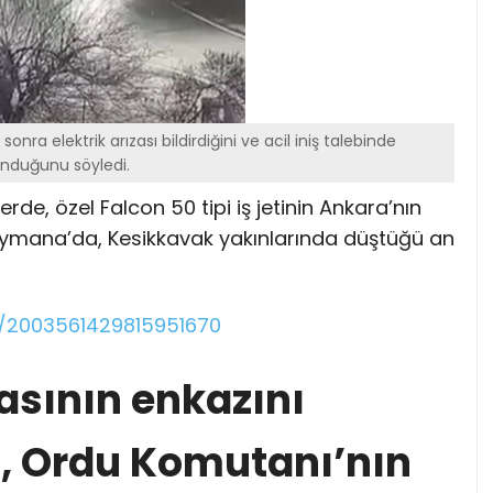
 sonra elektrik arızası bildirdiğini ve acil iniş talebinde
nduğunu söyledi.
e, özel Falcon 50 tipi iş jetinin Ankara’nın
aymana’da, Kesikkavak yakınlarında düştüğü an
s/2003561429815951670
asının enkazını
a, Ordu Komutanı’nın