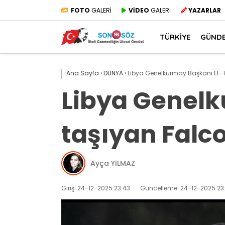
FOTO
GALERİ
VİDEO
GALERİ
YAZARLAR
TÜRKİYE
GÜND
Ana Sayfa
›
DÜNYA
›
Libya Genelkurmay Başkanı El- H
Libya Genelk
taşıyan Falco
Ayça YILMAZ
Giriş: 24-12-2025 23:43
Güncelleme: 24-12-2025 23