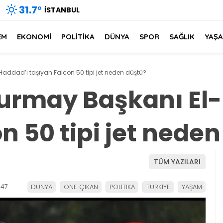
31.7
°
İSTANBUL
EM
EKONOMİ
POLİTİKA
DÜNYA
SPOR
SAĞLIK
YAŞ
addad’ı taşıyan Falcon 50 tipi jet neden düştü?
urmay Başkanı El-
n 50 tipi jet nede
TÜM YAZILARI
:47
DÜNYA
ÖNE ÇIKAN
POLİTİKA
TÜRKİYE
YAŞAM