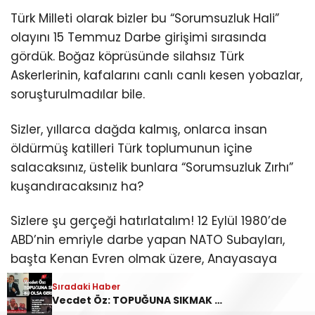
Türk Milleti olarak bizler bu “Sorumsuzluk Hali”
olayını 15 Temmuz Darbe girişimi sırasında
gördük. Boğaz köprüsünde silahsız Türk
Askerlerinin, kafalarını canlı canlı kesen yobazlar,
soruşturulmadılar bile.
Sizler, yıllarca dağda kalmış, onlarca insan
öldürmüş katilleri Türk toplumunun içine
salacaksınız, üstelik bunlara “Sorumsuzluk Zırhı”
kuşandıracaksınız ha?
Sizlere şu gerçeği hatırlatalım! 12 Eylül 1980’de
ABD’nin emriyle darbe yapan NATO Subayları,
başta Kenan Evren olmak üzere, Anayasaya
“Darbe Yapanlar Yargılanamaz” diye, madde
Sıradaki Haber
koydurmuşlardı. Ne oldu? Yargılandılar!
Vecdet Öz: TOPUĞUNA SIKMAK BU OLSA GEREK!