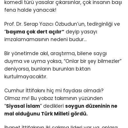
komedi türü yasalar çıkarsınlar, çok insanın başı
fena halde yanacak!
Prof. Dr. Serap Yazıcı Özbudun’un, tedirginliği ve
“
başıma çok dert açılır”
deyip yasayı
imzalamamasının nedeni budur…
Bir yönetimde akıl, araştırma, bilene saygı
duyma ve uyma yoksa, “Onlar bir şey bilmezler”
deniyorsa, bunların burunları b.ktan
kurtulmayacaktır.
Cumhur İttifakını hiç mi faydası olmadı?
Olmaz mı! Bu yobaz takımının yüzünden
“
Siyasal İslam
” dedikleri
soygun düzeninin ne
mal olduğunu Türk Milleti gördü.
İhanet İttifakının iki çakma lideri var ya, onlara