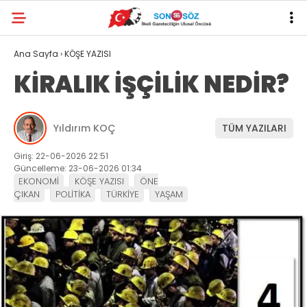
Ana Sayfa
›
KÖŞE YAZISI
KİRALIK İŞÇİLİK NEDİR?
Yıldırım KOÇ
TÜM YAZILARI
Giriş: 22-06-2026 22:51
Güncelleme: 23-06-2026 01:34
EKONOMİ
KÖŞE YAZISI
ÖNE
ÇIKAN
POLİTİKA
TÜRKİYE
YAŞAM