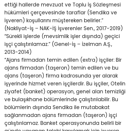
ettiği hallerde mevzuat ve Toplu İş Sözleşmesi
hükümleri çerçevesinde taraflar (Sendika ve
İşveren) koşullarını müştereken belirler.”
(Nakliyat-İş – NAK-İŞ İşverenler Sen., 2017-2019)
“Sürekli işlerde (mevsimlik işler dışında) geçici
işçi çalıştırılamaz.” (Genel-İş – İzelman A.Ş.,
2013-2014)
“Ajans firmadan temin edilen (extra) işçiler: Bir
ajans firmadan (taşeron) temin edilen ve bu
ajans (taşeron) firma kadrosunda yer alarak
işyerinde hizmet veren işçilerdir. Bu işçiler, Otelin
ziyafet (banket) operasyon, genel alan temizliği
ve bulaşıkhane bölümlerinde çalıştırılabilir. Bu
bölümlerin dışında Sendika ile mutabakat
sağlanmadan ajans firmadan (taşeron) işçi
çalıştırılamaz. Banket operasyonunda belirli bir
günde yaşanan talebi karşılamak için işveren