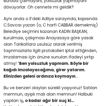
Burada çalmayanı, yolsuzluk yapmayanı
dövüyorlar. Oh cennete mi geldik?
Aynı anda o İl’deki Adliye sarayında, kapısında
C.Savcısı yazan (o, C harfi CABBAR demekmiş)
Belediye seçimini kazanan KADIN BAŞKAN,
kurulması, çalışması Anayasaya göre yasak
olan Tarikatlara usulsüz olarak verilmiş
taşınmazlarla ilgili protokolleri iptal ettiğinden,
imzalaması için önüne sunulan ifadeyi yırtıp
atmış! “
Ben yolsuzluk yapmam. Böyle bir
kağıdı imzalayacağıma, girer yatarım.
Elinizden geleni ardınıza koymayın
…
Bu ve benzeri olayları sürekli yaşıyoruz! Satılan
memnun, ayıplı malı alan memnun! Halbuki
yapılan iş
, o kadar ağır bir suç ki…