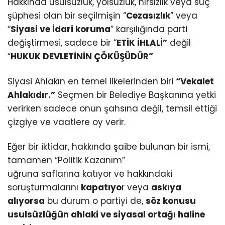
Hakkında usulsüzlük, yolsuzluk, hırsızlık veya suç
şüphesi olan bir seçilmişin “
Cezasızlık
” veya
“
Siyasi ve İdari koruma
” karşılığında parti
değiştirmesi, sadece bir “
ETİK İHLALİ”
değil
“
HUKUK DEVLETİNİN ÇÖKÜŞÜDÜR”
Siyasi Ahlakın en temel ilkelerinden biri
“Vekalet
Ahlakıdır.”
Seçmen bir Belediye Başkanına yetki
verirken sadece onun şahsına değil, temsil ettiği
çizgiye ve vaatlere oy verir.
Eğer bir iktidar, hakkında şaibe bulunan bir ismi,
tamamen “Politik Kazanım”
uğruna saflarına katıyor ve hakkındaki
soruşturmalarını
kapatıyo
r veya
askıya
alıyorsa
bu durum o partiyi de,
söz konusu
usulsüzlüğün ahlaki ve siyasal ortağı haline