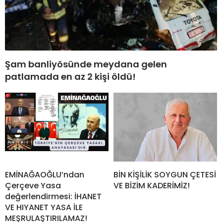
Şam banliyösünde meydana gelen
patlamada en az 2 kişi öldü!
EMİNAĞAOĞLU’ndan
BİN KİŞİLİK SOYGUN ÇETESİ
Çerçeve Yasa
VE BİZİM KADERİMİZ!
değerlendirmesi: İHANET
VE HIYANET YASA İLE
MEŞRULAŞTIRILAMAZ!