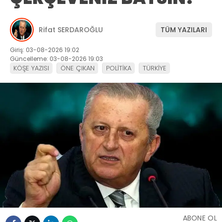
Rifat SERDAROĞLU
TÜM YAZILARI
Giriş: 03-08-2026 19:02
Güncelleme: 03-08-2026 19:03
KÖŞE YAZISI
ÖNE ÇIKAN
POLİTİKA
TÜRKİYE
ABONE OL