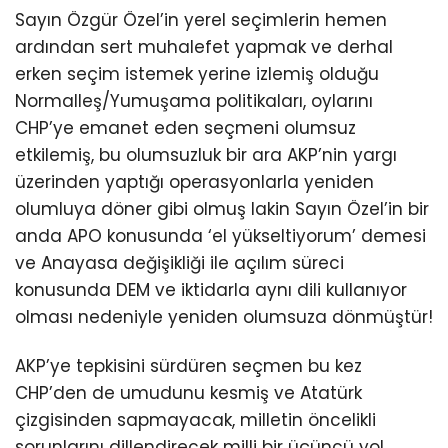
Sayın Özgür Özel’in yerel seçimlerin hemen
ardından sert muhalefet yapmak ve derhal
erken seçim istemek yerine izlemiş olduğu
Normalleş/Yumuşama politikaları, oylarını
CHP’ye emanet eden seçmeni olumsuz
etkilemiş, bu olumsuzluk bir ara AKP’nin yargı
üzerinden yaptığı operasyonlarla yeniden
olumluya döner gibi olmuş lakin Sayın Özel’in bir
anda APO konusunda ‘el yükseltiyorum’ demesi
ve Anayasa değişikliği ile açılım süreci
konusunda DEM ve iktidarla aynı dili kullanıyor
olması nedeniyle yeniden olumsuza dönmüştür!
AKP’ye tepkisini sürdüren seçmen bu kez
CHP’den de umudunu kesmiş ve Atatürk
çizgisinden sapmayacak, milletin öncelikli
sorunlarını dillendirecek milli bir üçüncü yol