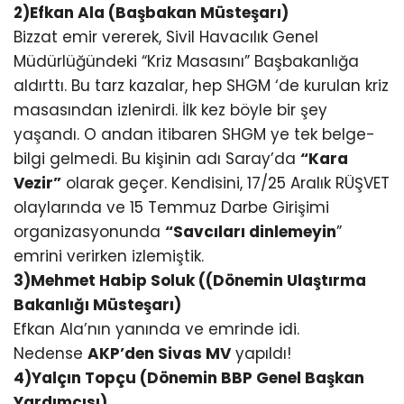
2)Efkan Ala (Başbakan Müsteşarı)
Bizzat emir vererek, Sivil Havacılık Genel
Müdürlüğündeki “Kriz Masasını” Başbakanlığa
aldırttı. Bu tarz kazalar, hep SHGM ‘de kurulan kriz
masasından izlenirdi. İlk kez böyle bir şey
yaşandı. O andan itibaren SHGM ye tek belge-
bilgi gelmedi. Bu kişinin adı Saray’da
“Kara
Vezir”
olarak geçer. Kendisini, 17/25 Aralık RÜŞVET
olaylarında ve 15 Temmuz Darbe Girişimi
organizasyonunda
“Savcıları dinlemeyin
”
emrini verirken izlemiştik.
3)Mehmet Habip Soluk ((Dönemin Ulaştırma
Bakanlığı Müsteşarı)
Efkan Ala’nın yanında ve emrinde idi.
Nedense
AKP’den Sivas MV
yapıldı!
4)Yalçın Topçu (Dönemin BBP Genel Başkan
Yardımcısı)