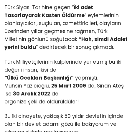
Türk Siyasi Tarihine geçen “
İki adet
Tasarlayarak Kasten Öldürme
” eylemlerinin
planlayıcıları, suçluları, azmettiricileri, olayların
üzerinden yıllar geçmesine rağmen, Türk
Milletinin gönlünü soğutacak
“Hah, simdi Adalet
yerini buldu
” dedirtecek bir sonuç çıkmadı.
Türk Milliyetçilerinin kalplerinde yer etmiş bu iki
değerli insan, ikisi de
“Ülkü Ocakları Başkanlığı”
yapmıştı.
Muhsin Yazıcıoğlu,
25 Mart 2009
da, Sinan Ateş
ise
30 Aralık 2022
de
organize şekilde öldürüldüler!
Bu iki cinayete, yaklaşık 50 yıldır devletin içinde
olan bir devlet adamı gözü ile bakıyorum ve
çıkarımı sizlerle paylaşıyorum.