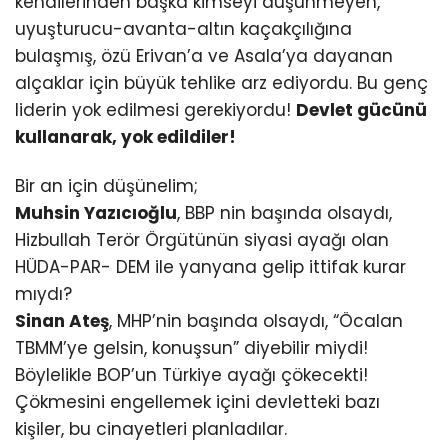
kendilerinden başka kimseyi düşünmeyen,
uyuşturucu-avanta-altın kaçakçılığına
bulaşmış, özü Erivan’a ve Asala’ya dayanan
alçaklar için büyük tehlike arz ediyordu. Bu genç
liderin yok edilmesi gerekiyordu!
Devlet gücünü
kullanarak, yok edildiler!
Bir an için düşünelim;
Muhsin Yazıcıoğlu
, BBP nin başında olsaydı,
Hizbullah Terör Örgütünün siyasi ayağı olan
HÜDA-PAR- DEM ile yanyana gelip ittifak kurar
mıydı?
Sinan Ateş
, MHP’nin başında olsaydı, “Öcalan
TBMM’ye gelsin, konuşsun” diyebilir miydi!
Böylelikle BOP’un Türkiye ayağı çökecekti!
Çökmesini engellemek içini devletteki bazı
kişiler, bu cinayetleri planladılar.