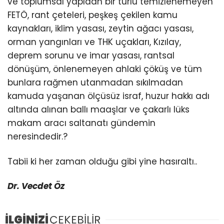
ve toplumsal yapıdan bir türlü temizlenemeyen
FETÖ, rant çeteleri, peşkeş çekilen kamu
kaynakları, iklim yasası, zeytin ağacı yasası,
orman yangınları ve THK uçakları, Kızılay,
deprem sorunu ve imar yasası, rantsal
dönüşüm, önlenemeyen ahlaki çöküş ve tüm
bunlara rağmen utanmadan sıkılmadan
kamuda yaşanan ölçüsüz israf, huzur hakkı adı
altında alınan ballı maaşlar ve çakarlı lüks
makam aracı saltanatı gündemin
neresindedir.?
Tabii ki her zaman olduğu gibi yine hasıraltı..
Dr. Vecdet Öz
İLGİNİZİ
ÇEKEBİLİR