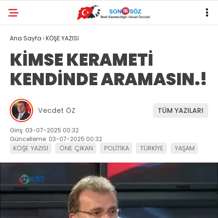
Ana Sayfa
›
KÖŞE YAZISI
KİMSE KERAMETİ
KENDİNDE ARAMASIN.!
Vecdet ÖZ
TÜM YAZILARI
Giriş: 03-07-2025 00:32
Güncelleme: 03-07-2025 00:32
KÖŞE YAZISI
ÖNE ÇIKAN
POLİTİKA
TÜRKİYE
YAŞAM