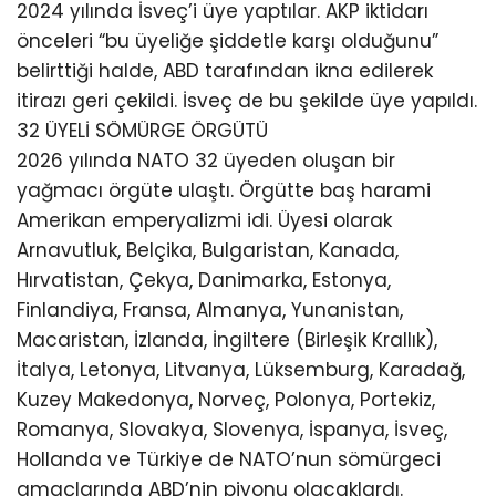
2024 yılında İsveç’i üye yaptılar. AKP iktidarı
önceleri “bu üyeliğe şiddetle karşı olduğunu”
belirttiği halde, ABD tarafından ikna edilerek
itirazı geri çekildi. İsveç de bu şekilde üye yapıldı.
32 ÜYELİ SÖMÜRGE ÖRGÜTÜ
2026 yılında NATO 32 üyeden oluşan bir
yağmacı örgüte ulaştı. Örgütte baş harami
Amerikan emperyalizmi idi. Üyesi olarak
Arnavutluk, Belçika, Bulgaristan, Kanada,
Hırvatistan, Çekya, Danimarka, Estonya,
Finlandiya, Fransa, Almanya, Yunanistan,
Macaristan, İzlanda, İngiltere (Birleşik Krallık),
İtalya, Letonya, Litvanya, Lüksemburg, Karadağ,
Kuzey Makedonya, Norveç, Polonya, Portekiz,
Romanya, Slovakya, Slovenya, İspanya, İsveç,
Hollanda ve Türkiye de NATO’nun sömürgeci
amaçlarında ABD’nin piyonu olacaklardı.