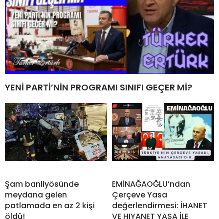
YENİ PARTİ’NİN PROGRAMI SINIFI GEÇER Mİ?
Şam banliyösünde
EMİNAĞAOĞLU’ndan
meydana gelen
Çerçeve Yasa
patlamada en az 2 kişi
değerlendirmesi: İHANET
öldü!
VE HIYANET YASA İLE