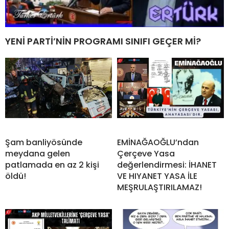
YENİ PARTİ’NİN PROGRAMI SINIFI GEÇER Mİ?
Şam banliyösünde
EMİNAĞAOĞLU’ndan
meydana gelen
Çerçeve Yasa
patlamada en az 2 kişi
değerlendirmesi: İHANET
öldü!
VE HIYANET YASA İLE
MEŞRULAŞTIRILAMAZ!