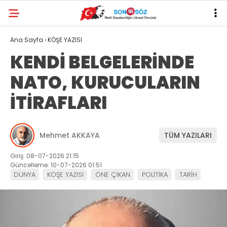
Ana Sayfa
›
KÖŞE YAZISI
KENDİ BELGELERİNDE
NATO, KURUCULARIN
İTİRAFLARI
Mehmet AKKAYA
TÜM YAZILARI
Giriş: 08-07-2026 21:15
Güncelleme: 10-07-2026 01:51
DÜNYA
KÖŞE YAZISI
ÖNE ÇIKAN
POLİTİKA
TARİH