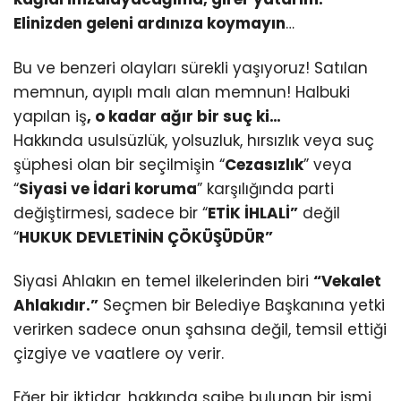
Elinizden geleni ardınıza koymayın
…
Bu ve benzeri olayları sürekli yaşıyoruz! Satılan
memnun, ayıplı malı alan memnun! Halbuki
yapılan iş
, o kadar ağır bir suç ki…
Hakkında usulsüzlük, yolsuzluk, hırsızlık veya suç
şüphesi olan bir seçilmişin “
Cezasızlık
” veya
“
Siyasi ve İdari koruma
” karşılığında parti
değiştirmesi, sadece bir “
ETİK İHLALİ”
değil
“
HUKUK DEVLETİNİN ÇÖKÜŞÜDÜR”
Siyasi Ahlakın en temel ilkelerinden biri
“Vekalet
Ahlakıdır.”
Seçmen bir Belediye Başkanına yetki
verirken sadece onun şahsına değil, temsil ettiği
çizgiye ve vaatlere oy verir.
Eğer bir iktidar, hakkında şaibe bulunan bir ismi,