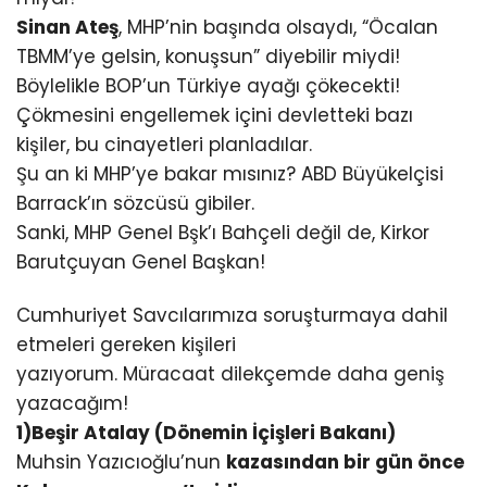
Sinan Ateş
, MHP’nin başında olsaydı, “Öcalan
TBMM’ye gelsin, konuşsun” diyebilir miydi!
Böylelikle BOP’un Türkiye ayağı çökecekti!
Çökmesini engellemek içini devletteki bazı
kişiler, bu cinayetleri planladılar.
Şu an ki MHP’ye bakar mısınız? ABD Büyükelçisi
Barrack’ın sözcüsü gibiler.
Sanki, MHP Genel Bşk’ı Bahçeli değil de, Kirkor
Barutçuyan Genel Başkan!
Cumhuriyet Savcılarımıza soruşturmaya dahil
etmeleri gereken kişileri
yazıyorum. Müracaat dilekçemde daha geniş
yazacağım!
1)Beşir Atalay (Dönemin İçişleri Bakanı)
Muhsin Yazıcıoğlu’nun
kazasından bir gün önce