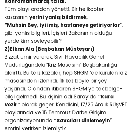
Kahramanmaraş’ta idi.
Tüm olayı oradan yönetti. Bir helikopter
kazasının
yerini yanlış bildirmek
,
“Muhsin Bey, iyi imiş, hastaneye getiriyorlar
”,
gibi yanlış bilgileri, İçişleri Bakanının olduğu
yerde kim söyleyebilir?
2)Efkan Ala (Başbakan Müsteşarı)
Bizzat emir vererek, Sivil Havacılık Genel
Müdürlüğündeki “Kriz Masasını” Başbakanlığa
aldırttı. Bu tarz kazalar, hep SHGM ‘de kurulan kriz
masasından izlenirdi. İlk kez böyle bir şey
yaşandı. O andan itibaren SHGM ye tek belge-
bilgi gelmedi. Bu kişinin adı Saray’da
“Kara
Vezir”
olarak geçer. Kendisini, 17/25 Aralık RÜŞVET
olaylarında ve 15 Temmuz Darbe Girişimi
organizasyonunda
“Savcıları dinlemeyin
”
emrini verirken izlemiştik.