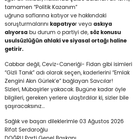
tamamen “Politik Kazanım”
uğruna saflarına katıyor ve hakkındaki
soruşturmalarını
kapatıyo
r veya
askıya
alıyorsa
bu durum o partiyi de,
söz konusu
usulsüzlüğün ahlaki ve siyasal ortağı haline
getirir.
Cabbar değil, Ceviz-Caneriği- Fidan gibi isimleri
“Gizli Tanık” adı olarak seçen, kaderlerini “Emlak
Zengini Akın Gürlek’e” bağlayan Savcılar!
Sizleri, Mübaşirler yakacak. Bugüne kadar öyle
bilgileri, gereken yerlere ulaştırdılar ki, sizler bile
şaşıracaksınız…
Sağlık ve başarı dileklerimle 03 Ağustos 2026
Rifat Serdaroğlu
DOĞRU Parti Genel Başkanı