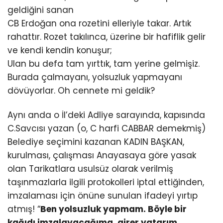
geldiğini sanan
CB Erdoğan ona rozetini elleriyle takar. Artık
rahattır. Rozet takılınca, üzerine bir hafiflik gelir
ve kendi kendin konuşur;
Ulan bu defa tam yırttık, tam yerine gelmişiz.
Burada çalmayanı, yolsuzluk yapmayanı
dövüyorlar. Oh cennete mi geldik?
Aynı anda o İl’deki Adliye sarayında, kapısında
C.Savcısı yazan (o, C harfi CABBAR demekmiş)
Belediye seçimini kazanan KADIN BAŞKAN,
kurulması, çalışması Anayasaya göre yasak
olan Tarikatlara usulsüz olarak verilmiş
taşınmazlarla ilgili protokolleri iptal ettiğinden,
imzalaması için önüne sunulan ifadeyi yırtıp
atmış! “
Ben yolsuzluk yapmam. Böyle bir
kağıdı imzalayacağıma, girer yatarım.