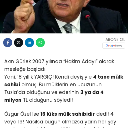
ABONE OL
Akın Gürlek 2007 yılında “Hakim Adayı” olarak
mesleğe başladı.
Yani, 18 yıllık YARGIÇ! Kendi deyişiyle
4 tane mülk
sahibi
olmuş. Bu mülklerin en ucuzunun
Tuzla’da olduğunu ve ederinin
3 ya da 4
milyon
TL olduğunu söyledi!
Özgür Özel ise
16 lüks mülk sahibidir
dedi! 4
veya 16! Nasılsa bugün olmazsa yarın her şey