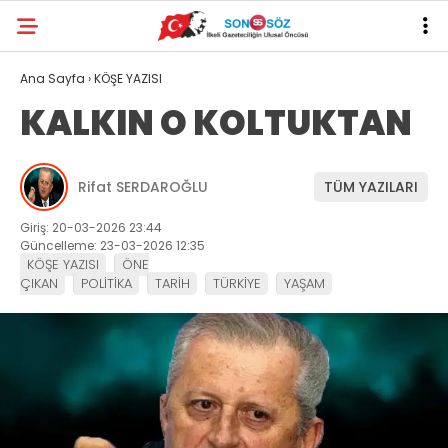
Ana Sayfa
›
KÖŞE YAZISI
KALKIN O KOLTUKTAN
Rifat SERDAROĞLU
TÜM YAZILARI
Giriş: 20-03-2026 23:44
Güncelleme: 23-03-2026 12:35
KÖŞE YAZISI
ÖNE
ÇIKAN
POLİTİKA
TARİH
TÜRKİYE
YAŞAM