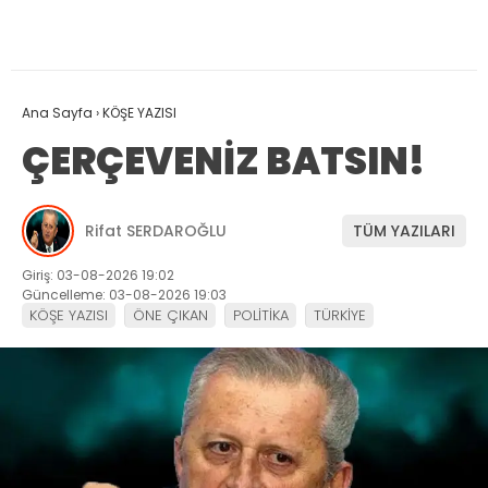
Ana Sayfa
›
KÖŞE YAZISI
ÇERÇEVENİZ BATSIN!
Rifat SERDAROĞLU
TÜM YAZILARI
Giriş: 03-08-2026 19:02
Güncelleme: 03-08-2026 19:03
KÖŞE YAZISI
ÖNE ÇIKAN
POLİTİKA
TÜRKİYE