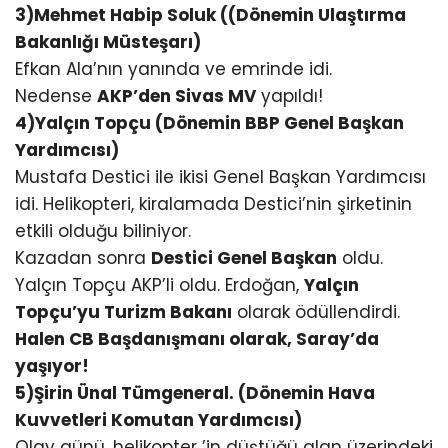
3)Mehmet Habip Soluk ((Dönemin Ulaştırma
Bakanlığı Müsteşarı)
Efkan Ala’nın yanında ve emrinde idi.
Nedense
AKP’den Sivas MV
yapıldı!
4)Yalçın Topçu (Dönemin BBP Genel Başkan
Yardımcısı)
Mustafa Destici ile ikisi Genel Başkan Yardımcısı
idi. Helikopteri, kiralamada Destici’nin şirketinin
etkili olduğu biliniyor.
Kazadan sonra
Destici Genel Başkan
oldu.
Yalçın Topçu AKP’li oldu. Erdoğan,
Yalçın
Topçu’yu Turizm Bakanı
olarak ödüllendirdi.
Halen CB Başdanışmanı olarak, Saray’da
yaşıyor!
5)Şirin Ünal Tümgeneral. (Dönemin Hava
Kuvvetleri Komutan Yardımcısı)
Olay günü, helikopter ’in düştüğü alan üzerindeki