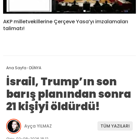
AKP milletvekillerine Çerçeve Yasa’yı imzalamaları
talimatı!
Ana Sayfa
›
DÜNYA
İsrail, Trump’ın son
barış planından sonra
21 kişiyi öldürdü!
Ayça YILMAZ
TÜM YAZILARI
Giriş: 02-08-2026 18:12