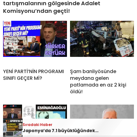
tartışmalarının gölgesinde Adalet
Komisyonu’ndan geçti!
YENİ PARTİ’NİN PROGRAMI
Şam banliyösünde
SINIFI GEÇER Mİ?
meydana gelen
patlamada en az 2 kişi
öldü!
Sıradaki Haber
Sıradaki Haber
Karadeniz’de Türk gemisine Dron saldırısı!
Japonya’da 7.1 büyüklüğündeki deprem! Alışveriş merkezindeki patlamada çok sayıda kişi hayatını kaybetti!