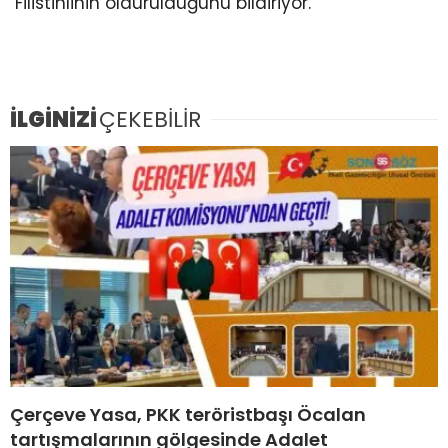
Filistinlinin öldürüldüğünü bildiriyor.
İLGİNİZİ
ÇEKEBİLİR
Çerçeve Yasa, PKK teröristbaşı Öcalan
tartışmalarının gölgesinde Adalet