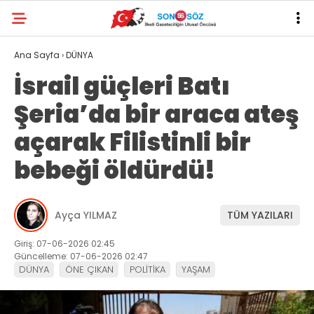
Ana Sayfa
›
DÜNYA
İsrail güçleri Batı
Şeria’da bir araca ateş
açarak Filistinli bir
bebeği öldürdü!
Ayça YILMAZ
TÜM YAZILARI
Giriş: 07-06-2026 02:45
Güncelleme: 07-06-2026 02:47
DÜNYA
ÖNE ÇIKAN
POLİTİKA
YAŞAM