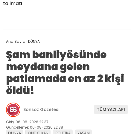
talimatı!
Ana Sayfa
›
DÜNYA
Şam banliyösünde
meydana gelen
patlamada en az 2 kişi
öldü!
Sonsöz Gazetesi
TÜM YAZILARI
Giriş: 06-08-2026 22:37
Güncelleme: 06-08-2026 22:38
DÜNYA
ÖNE ÇIKAN
POLİTİKA
YAŞAM