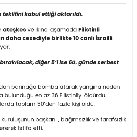
klifini kabul ettiği aktarıldı.
r ateşkes
ve ikinci aşamada
Filistinli
n daha cesediyle birlikte 10 canlı İsrailli
yor.
 bırakılacak, diğer 5’i ise 60. günde serbest
okuldan barınağa bomba atarak yangına neden
bulunduğu en az 36 Filistinliyi öldürdü.
larda toplam 50’den fazla kişi öldü.
kuruluşunun başkanı , bağımsızlık ve tarafsızlık
erek istifa etti.