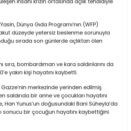
leşen insani krizin ortasında açlık tehdidiyle
Yasin, Dünya Gıda Programı’nın (WFP)
akut düzeyde yetersiz beslenme sorunuyla
nduğu sırada son günlerde açlıktan ölen
anı sıra, bombardıman ve kara saldırılarını da
’e yakın kişi hayatını kaybetti.
, Gazze’nin merkezinde yerinden edilmiş
nen saldırıda bir anne ve çocukları hayatını
 ise, Han Yunus’un doğusundaki Bani Süheyla’da
ası sonucu bir çocuğun hayatını kaybettiğini