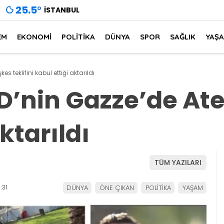
25.5
°
İSTANBUL
EM
EKONOMİ
POLİTİKA
DÜNYA
SPOR
SAĞLIK
YAŞ
 teklifini kabul ettiği aktarıldı
’nin Gazze’de Ateş
ktarıldı
TÜM YAZILARI
:31
DÜNYA
ÖNE ÇIKAN
POLİTİKA
YAŞAM