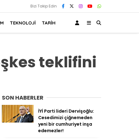
Bizi Takip Edin
AM
TEKNOLOJİ
TARİH
kes teklifini
SON HABERLER
İYİ Parti lideri Dervişoğlu:
Cesedimizi çiğnemeden
yeni bir cumhuriyet inşa
edemezler!