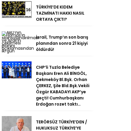
TÜRKİYE’DE KIDEM
TAZMİNATI HAKKI NASIL
ORTAYA ÇIKTI?
İsrail, Trump’ın son barış
planından sonra 21 kişiyi
öldürdü!
CHP’li Tuzla Belediye
Başkanı Eren Ali BİNGÖL,
Çekmeköy Bl.Bşk. Orhan
ÇERKEZ, Şile Bld.Bşk.Vekili
Özgür KABADAYI AKP’ye
geçti! Cumhurbaşkanı
Erdoğan rozet taktı…
TERÖRSÜZ TÜRKİYE’DEN /
HUKUKSUZ TÜRKİYE’YE