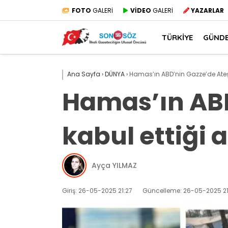
FOTO
GALERİ
VİDEO
GALERİ
YAZARLAR
TÜRKİYE
GÜND
Ana Sayfa
›
DÜNYA
›
Hamas’ın ABD’nin Gazze’de Ateşkes
Hamas’ın ABD
kabul ettiği a
Ayça YILMAZ
Giriş: 26-05-2025 21:27
Güncelleme: 26-05-2025 21