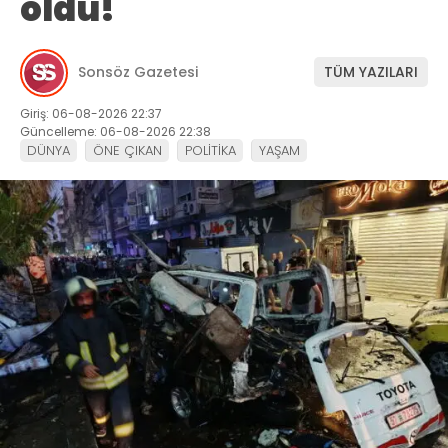
öldü!
Sonsöz Gazetesi
TÜM YAZILARI
Giriş: 06-08-2026 22:37
Güncelleme: 06-08-2026 22:38
DÜNYA
ÖNE ÇIKAN
POLİTİKA
YAŞAM