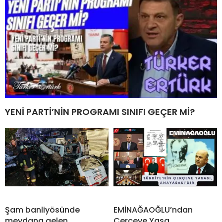
YENİ PARTİ’NİN PROGRAMI SINIFI GEÇER Mİ?
Şam banliyösünde
EMİNAĞAOĞLU’ndan
meydana gelen
Çerçeve Yasa