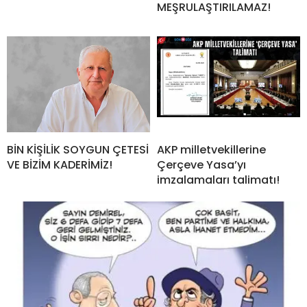
MEŞRULAŞTIRILAMAZ!
BİN KİŞİLİK SOYGUN ÇETESİ
AKP milletvekillerine
VE BİZİM KADERİMİZ!
Çerçeve Yasa’yı
imzalamaları talimatı!