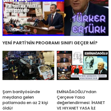
YENİ PARTİ’NİN PROGRAMI SINIFI GEÇER Mİ?
Şam banliyösünde
EMİNAĞAOĞLU’ndan
meydana gelen
Çerçeve Yasa
patlamada en az 2 kişi
değerlendirmesi: İHANET
öldü!
VE HIYANET YASA İLE