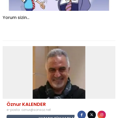
Yorum sizin…
Öznur KALENDER
e-posta:
oznur@sonsoz.net