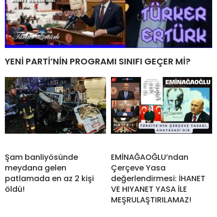
YENİ PARTİ’NİN PROGRAMI SINIFI GEÇER Mİ?
Şam banliyösünde
EMİNAĞAOĞLU’ndan
meydana gelen
Çerçeve Yasa
patlamada en az 2 kişi
değerlendirmesi: İHANET
öldü!
VE HIYANET YASA İLE
MEŞRULAŞTIRILAMAZ!