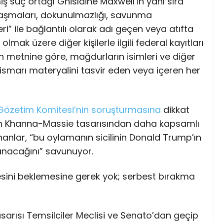
ş suç ortağı Ghislaine Maxwell’in yanı sıra
anlaşmaları, dokunulmazlığı, savunma
” ile bağlantılı olarak adı geçen veya atıfta
lmak üzere diğer kişilerle ilgili federal kayıtları
ın metnine göre, mağdurların isimleri ve diğer
istismarı materyalini tasvir eden veya içeren her
i Gözetim Komitesi’nin soruşturmasına
dikkat
ın Khanna-Massie tasarısından daha kapsamlı
nanlar, “bu oylamanın sicilinin Donald Trump’ın
nacağını” savunuyor.
sini beklemesine gerek yok; serbest bırakma
arısı Temsilciler Meclisi ve Senato’dan geçip