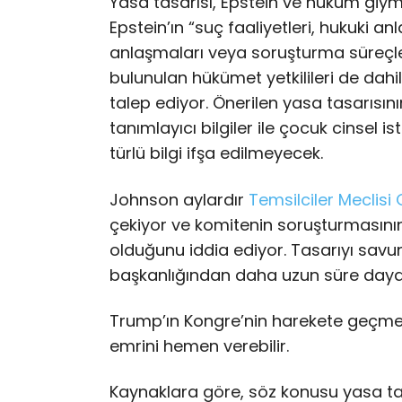
Yasa tasarısı, Epstein ve hüküm giymi
Epstein’ın “suç faaliyetleri, hukuki 
anlaşmaları veya soruşturma süreçleri
bulunulan hükümet yetkilileri de dahil o
talep ediyor. Önerilen yasa tasarısın
tanımlayıcı bilgiler ile çocuk cinsel 
türlü bilgi ifşa edilmeyecek.
Johnson aylardır
Temsilciler Meclis
çekiyor ve komitenin soruşturmasın
olduğunu iddia ediyor. Tasarıyı savu
başkanlığından daha uzun süre daya
Trump’ın Kongre’nin harekete geçme
emrini hemen verebilir.
Kaynaklara göre, söz konusu yasa tas