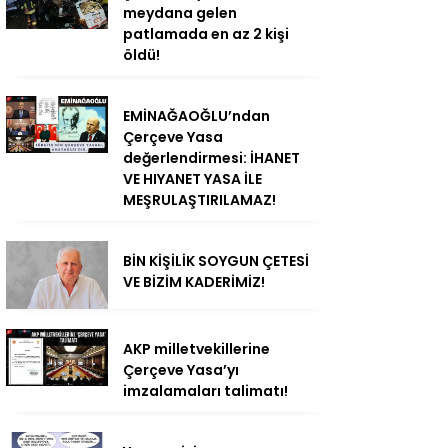
meydana gelen
patlamada en az 2 kişi
öldü!
EMİNAĞAOĞLU’ndan
Çerçeve Yasa
değerlendirmesi: İHANET
VE HIYANET YASA İLE
MEŞRULAŞTIRILAMAZ!
BİN KİŞİLİK SOYGUN ÇETESİ
VE BİZİM KADERİMİZ!
AKP milletvekillerine
Çerçeve Yasa’yı
imzalamaları talimatı!