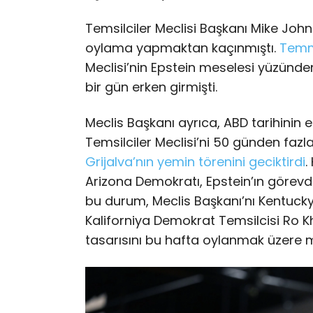
Temsilciler Meclisi Başkanı Mike Joh
oylama yapmaktan kaçınmıştı.
Temm
Meclisi’nin Epstein meselesi yüzünde
bir gün erken girmişti.
Meclis Başkanı ayrıca, ABD tarihini
Temsilciler Meclisi’ni 50 günden faz
Grijalva’nın yemin törenini geciktirdi
.
Arizona Demokratı, Epstein’ın görevd
bu durum, Meclis Başkanı’nı Kentuck
Kaliforniya Demokrat Temsilcisi Ro 
tasarısını bu hafta oylanmak üzere m