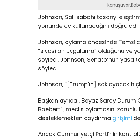
konuşuyor.Rob
Johnson, Salı sabahı tasarıyı eleştir
yönünde oy kullanacağını doğruladı.
Johnson, oylama öncesinde Temsilci
“siyasi bir uygulama” olduğunu ve ya
söyledi. Johnson, Senato’nun yasa t
söyledi.
Johnson, “[Trump’ın] saklayacak hiçbi
Başkan ayrıca , Beyaz Saray Durum O
Boebert’i, meclis oylamasını zorunlu k
desteklemekten caydırma
girişimi
de
Ancak Cumhuriyetçi Parti’nin kontrol