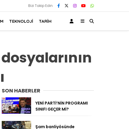
Bizi Takip Edin
AM
TEKNOLOJİ
TARİH
n dosyalarının
ı
SON HABERLER
YENİ PARTİ’NİN PROGRAMI
SINIFI GEÇER Mİ?
Şam banliyösünde