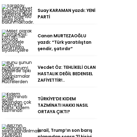
Suay KARAMAN yazdı: YENİ
PARTİ
Canan MURTEZAOĞLU
yazdı: “Türk yaratılıştan
şendir, şatırdır”
Vecdet Öz: TEHLİKELİ OLAN
HASTALIK DEĞİL BEDENSEL
ZAFİYETTİR!..
TÜRKİYE’DE KIDEM
TAZMİNATI HAKKI NASIL
ORTAYA ÇIKTI?
İsrail, Trump’ın son barış
planından sonra 21 kişiyi