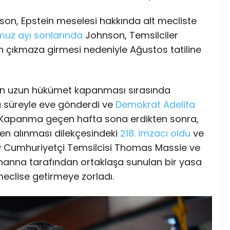
nson, Epstein meselesi hakkında alt mecliste
uz ayı sonlarında
Johnson, Temsilciler
n çıkmaza girmesi nedeniyle Ağustos tatiline
n en uzun hükümet kapanması sırasında
la süreyle eve gönderdi ve
Demokrat Adelita
 Kapanma geçen hafta sona erdikten sonra,
en alınması dilekçesindeki
218. imzacı oldu
ve
y Cumhuriyetçi Temsilcisi Thomas Massie ve
Khanna tarafından ortaklaşa sunulan bir yasa
eclise getirmeye zorladı.