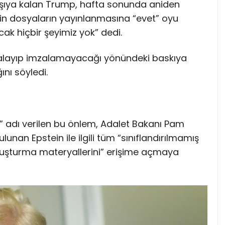
arşıya kalan Trump, hafta sonunda aniden
erin dosyaların yayınlanmasına “evet” oyu
cak hiçbir şeyimiz yok” dedi.
zalayıp imzalamayacağı yönündeki baskıya
nı söyledi.
ı” adı verilen bu önlem, Adalet Bakanı Pam
ulunan Epstein ile ilgili tüm “sınıflandırılmamış
soruşturma materyallerini” erişime açmaya