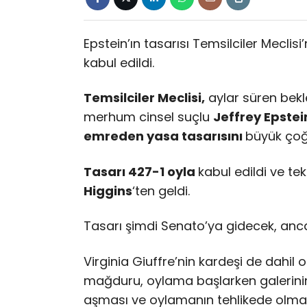
Epstein’ın tasarısı Temsilciler Meclis
kabul edildi.
Temsilciler Meclisi,
aylar süren bekle
merhum cinsel suçlu
Jeffrey Epste
emreden yasa tasarısını
büyük çoğu
Tasarı 427-1 oyla
kabul edildi ve te
Higgins
‘ten geldi.
Tasarı şimdi Senato’ya gidecek, anca
Virginia Giuffre’nin kardeşi de dahil 
mağduru, oylama başlarken galerinin
aşması ve oylamanın tehlikede olmama