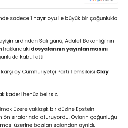
i’nde sadece 1 hayır oyu ile büyük bir çoğunlukla
yişin ardından Salı günü, Adalet Bakanlığı’nın
in
hakkındaki
dosyalarının yayınlanmasını
nlukla kabul etti.
k karşı oy Cumhuriyetçi Parti Temsilcisi
Clay
k kaderi henüz belirsiz.
olmak üzere yaklaşık bir düzine Epstein
 ön sıralarında oturuyordu. Oyların çoğunluğu
sı üzerine bazıları salondan ayrıldı.