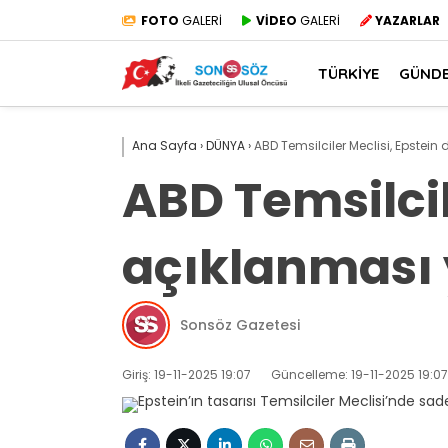
FOTO
GALERİ
VİDEO
GALERİ
YAZARLAR
TÜRKİYE
GÜND
Ana Sayfa
›
DÜNYA
›
ABD Temsilciler Meclisi, Epstei
ABD Temsilcil
açıklanması 
Sonsöz Gazetesi
Giriş: 19-11-2025 19:07
Güncelleme: 19-11-2025 19:07