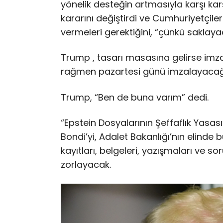
yönelik desteğin artmasıyla karşı k
kararını değiştirdi ve Cumhuriyetçil
vermeleri gerektiğini, “çünkü saklaya
Trump , tasarı masasına gelirse im
rağmen pazartesi günü imzalayacağı
Trump, “Ben de buna varım” dedi.
“Epstein Dosyalarının Şeffaflık Yasas
Bondi’yi, Adalet Bakanlığı’nın elinde b
kayıtları, belgeleri, yazışmaları ve 
zorlayacak.