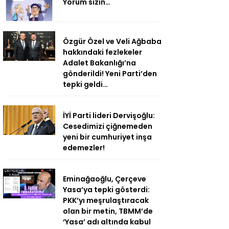
Yorum sizin…
Özgür Özel ve Veli Ağbaba
hakkındaki fezlekeler
Adalet Bakanlığı’na
gönderildi! Yeni Parti’den
tepki geldi…
İYİ Parti lideri Dervişoğlu:
Cesedimizi çiğnemeden
yeni bir cumhuriyet inşa
edemezler!
Eminağaoğlu, Çerçeve
Yasa’ya tepki gösterdi:
PKK’yı meşrulaştıracak
olan bir metin, TBMM’de
‘Yasa’ adı altında kabul