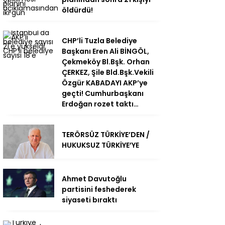
öldürdü!
CHP’li Tuzla Belediye
Başkanı Eren Ali BİNGÖL,
Çekmeköy Bl.Bşk. Orhan
ÇERKEZ, Şile Bld.Bşk.Vekili
Özgür KABADAYI AKP’ye
geçti! Cumhurbaşkanı
Erdoğan rozet taktı…
TERÖRSÜZ TÜRKİYE’DEN /
HUKUKSUZ TÜRKİYE’YE
Ahmet Davutoğlu
partisini feshederek
siyaseti bıraktı