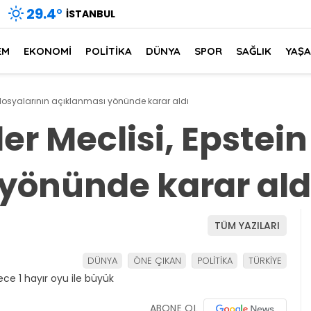
29.4
°
İSTANBUL
EM
EKONOMİ
POLİTİKA
DÜNYA
SPOR
SAĞLIK
YAŞ
n dosyalarının açıklanması yönünde karar aldı
er Meclisi, Epstei
yönünde karar ald
TÜM YAZILARI
DÜNYA
ÖNE ÇIKAN
POLİTİKA
TÜRKİYE
ABONE OL