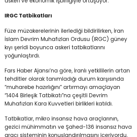
askeri ve ekonomik işbirliğiyle örtüşüyor.
IRGC Tatbikatları
Füze müzakerelerinin ilerlediği bildirilirken, İran
İslam Devrim Muhafızları Ordusu (IRGC) güney
kıyı şeridi boyunca askeri tatbikatlarını
yoğunlaştırdı.
Fars Haber Ajansı’na göre, İranlı yetkililerin artan
tehditler olarak tanımladığı durum karşısında
“muharebe hazırlığını” artırmayı amaçlayan
“1404 Birleşik Tatbikatı”na çeşitli Devrim
Muhafızları Kara Kuvvetleri birlikleri katıldı.
Tatbikatlar, mikro insansız hava araçlarının,
gezici mühimmatın ve Şahed-136 insansız hava
aracı sisteminin konuşlandırılmasını içeriyordu.