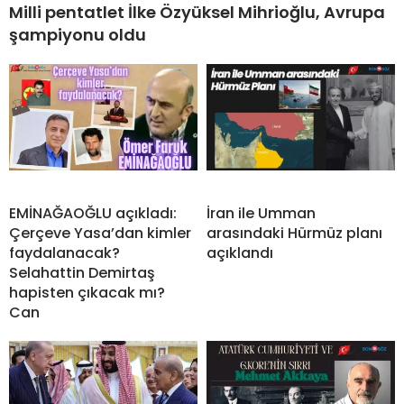
Milli pentatlet İlke Özyüksel Mihrioğlu, Avrupa
şampiyonu oldu
EMİNAĞAOĞLU açıkladı:
İran ile Umman
Çerçeve Yasa’dan kimler
arasındaki Hürmüz planı
faydalanacak?
açıklandı
Selahattin Demirtaş
hapisten çıkacak mı?
Can