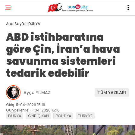
Ana Sayfa
›
DÜNYA
ABD istihbaratına
göre Çin, İran’a hava
savunma sistemleri
tedarik edebilir
Ayça YILMAZ
TÜM YAZILARI
Giriş: 11-04-2026 15:16
Güncelleme: 11-04-2026 15:16
DÜNYA
ÖNE ÇIKAN
POLİTİKA
TÜRKİYE