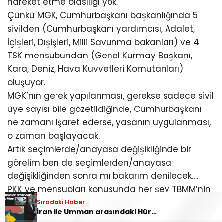
hareket etme olasılığı yok.
Çünkü MGK, Cumhurbaşkanı başkanlığında 5
sivilden (Cumhurbaşkanı yardımcısı, Adalet,
İçişleri, Dışişleri, Milli Savunma bakanları) ve 4
TSK mensubundan (Genel Kurmay Başkanı,
Kara, Deniz, Hava Kuvvetleri Komutanları)
oluşuyor.
MGK’nın gerek yapılanması, gerekse sadece sivil
üye sayısı bile gözetildiğinde, Cumhurbaşkanı
ne zamanı işaret ederse, yasanın uygulanması,
o zaman başlayacak.
Artık seçimlerde/anayasa değişikliğinde bir
görelim ben de seçimlerden/anayasa
değişikliğinden sonra mı bakarım denilecek….
PKK ve mensupları konusunda her şey TBMM’nin
değil, Cumhurbaşkanı’nın (Erdoğan’ın) iki dudağı
Sıradaki Haber
İran ile Umman arasındaki Hürmüz planı açıklandı
arasında.”