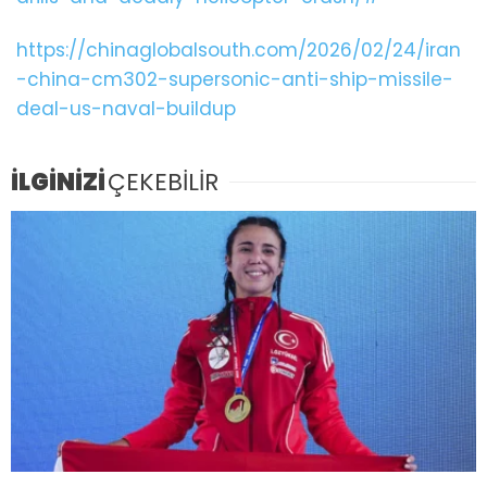
https://chinaglobalsouth.com/2026/02/24/iran
-china-cm302-supersonic-anti-ship-missile-
deal-us-naval-buildup
İLGİNİZİ
ÇEKEBİLİR