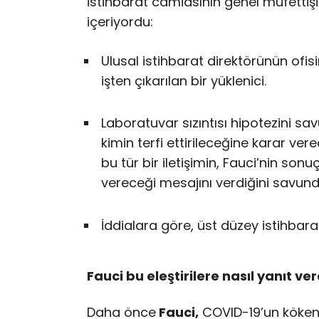
istihbarat camiasının genel müfettişin
içeriyordu:
Ulusal istihbarat direktörünün ofis
işten çıkarılan bir yüklenici.
Laboratuvar sızıntısı hipotezini savu
kimin terfi ettirileceğine karar ve
bu tür bir iletişimin, Fauci’nin son
vereceği mesajını verdiğini savund
İddialara göre, üst düzey istihbarat 
Fauci bu eleştirilere nasıl yanıt ver
Daha önce
Fauci,
COVID-19’un kökeni