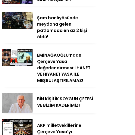
Şam banliyösünde
meydana gelen
patlamada en az 2 kişi
öldü!
EMİNAĞAOĞLU’ndan
Çerçeve Yasa
değerlendirmesi: İHANET
VE HIYANET YASA İLE
MEŞRULAŞTIRILAMAZ!
BİN KİŞİLİK SOYGUN ÇETESİ
VE BİZİM KADERİMİZ!
AKP milletvekillerine
Çerçeve Yasa’yı