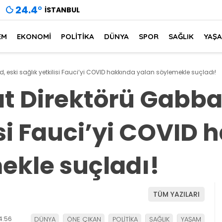
24.4
°
İSTANBUL
EM
EKONOMİ
POLİTİKA
DÜNYA
SPOR
SAĞLIK
YAŞ
, eski sağlık yetkilisi Fauci’yi COVID hakkında yalan söylemekle suçladı!
t Direktörü Gabba
isi Fauci’yi COVID
ekle suçladı!
TÜM YAZILARI
4:56
DÜNYA
ÖNE ÇIKAN
POLİTİKA
SAĞLIK
YAŞAM