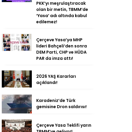
PKK’yı meşrulaştıracak
olan bir metin, TBMM’de
‘Yasa’ adı altında kabul
edilemez!
Çerçeve Yasa’ya MHP
lideri Bahçeli’den sonra
DEM Parti, CHP ve HÜDA
PAR da imza attı!
2026 YAŞ Kararları
açıklandı!
Karadeniz’de Türk
gemisine Dron saldırısı!
Çerçeve Yasa Teklifi yarın
TBMM’ye geliyor!