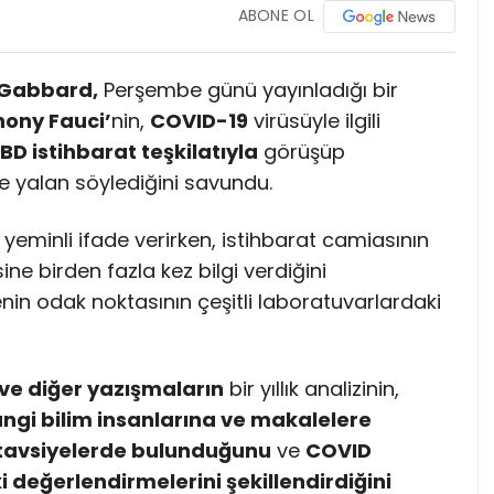
ABONE OL
 Gabbard,
Perşembe günü yayınladığı bir
hony Fauci’
nin,
COVID-19
virüsüyle ilgili
BD istihbarat teşkilatıyla
görüşüp
 yalan söylediğini savundu.
 yeminli ifade verirken, istihbarat camiasının
e birden fazla kez bilgi verdiğini
enin odak noktasının çeşitli laboratuvarlardaki
ve diğer yazışmaların
bir yıllık analizinin,
hangi bilim insanlarına ve makalelere
 tavsiyelerde bulunduğunu
ve
COVID
 değerlendirmelerini şekillendirdiğini