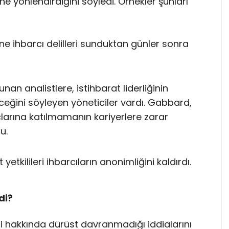
e yönlendirdiğini söyledi. Örnekler şunları
ine ihbarcı delilleri sunduktan günler sonra
nan analistlere, istihbarat liderliğinin
receğini söyleyen yöneticiler vardı. Gabbard,
uçlarına katılmamanın kariyerlere zarar
u.
yetkilileri ihbarcıların anonimliğini kaldırdı.
di?
 hakkında dürüst davranmadığı iddialarını