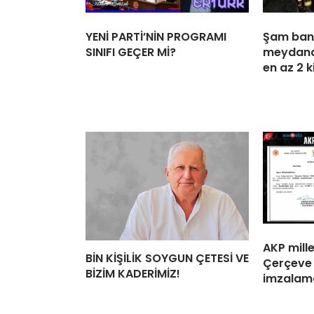
YENİ PARTİ’NİN PROGRAMI
Şam ban
SINIFI GEÇER Mİ?
meydana
en az 2 k
AKP mille
BİN KİŞİLİK SOYGUN ÇETESİ VE
Çerçeve 
BİZİM KADERİMİZ!
imzalama