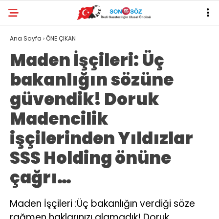
Ana Sayfa
›
ÖNE ÇIKAN
Maden İşçileri: Üç
bakanlığın sözüne
güvendik! Doruk
Madencilik
işçilerinden Yıldızlar
SSS Holding önüne
çağrı…
Maden İşçileri :Üç bakanlığın verdiği söze
rağmen haklarınızı alamadık! Doruk