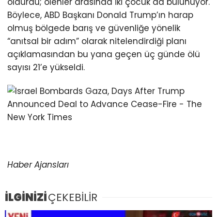
öldürdü; ölenler arasında iki çocuk da bulunuyor.
Böylece, ABD Başkanı Donald Trump’ın harap
olmuş bölgede barış ve güvenliğe yönelik
“anıtsal bir adım” olarak nitelendirdiği planı
açıklamasından bu yana geçen üç günde ölü
sayısı 21’e yükseldi.
Haber Ajansları
İLGİNİZİ
ÇEKEBİLİR