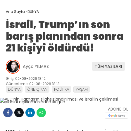
Ana Sayfa
›
DÜNYA
İsrail, Trump’ın son
barış planından sonra
21 kişiyi öldürdü!
Ayça YILMAZ
TÜM YAZILARI
Giriş: 02-08-2026 18:12
Güncelleme: 02-08-2026 18:13
DÜNYA
ÖNE ÇIKAN
POLİTİKA
YAŞAM
ABONE OL