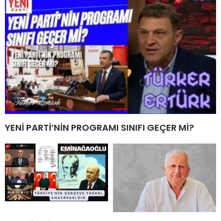
YENİ PARTİ’NİN PROGRAMI SINIFI GEÇER Mİ?