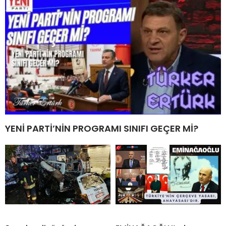
YENİ PARTİ’NİN PROGRAMI SINIFI GEÇER Mİ?