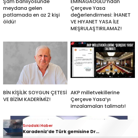
Şam banliyösünde
EMİNAĞAOĞLU’ndan
meydana gelen
Çerçeve Yasa
patlamada en az 2 kişi
değerlendirmesi: İHANET
öldü!
VE HIYANET YASA İLE
MEŞRULAŞTIRILAMAZ!
BİN KİŞİLİK SOYGUN ÇETESİ
AKP milletvekillerine
VE BİZİM KADERİMİZ!
Çerçeve Yasa’yı
imzalamaları talimatı!
Sıradaki Haber
Karadeniz’de Türk gemisine Dron saldırısı!