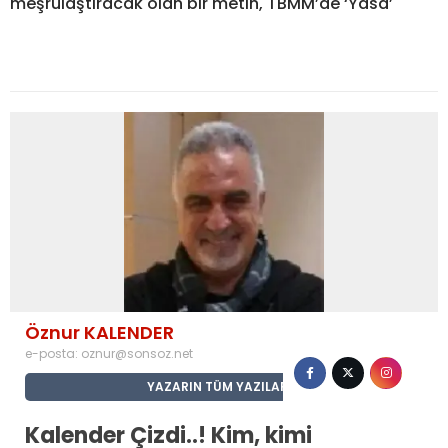
meşrulaştıracak olan bir metin, TBMM’de ‘Yasa’
Öznur KALENDER
e-posta:
oznur@sonsoz.net
YAZARIN TÜM YAZILARI
Kalender Çizdi..! Kim, kimi