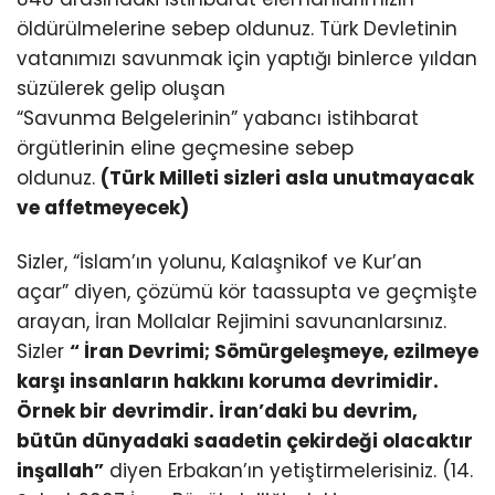
öldürülmelerine sebep oldunuz. Türk Devletinin
vatanımızı savunmak için yaptığı binlerce yıldan
süzülerek gelip oluşan
“Savunma Belgelerinin” yabancı istihbarat
örgütlerinin eline geçmesine sebep
oldunuz.
(Türk Milleti sizleri asla unutmayacak
ve affetmeyecek)
Sizler, “İslam’ın yolunu, Kalaşnikof ve Kur’an
açar” diyen, çözümü kör taassupta ve geçmişte
arayan, İran Mollalar Rejimini savunanlarsınız.
Sizler
“ İran Devrimi; Sömürgeleşmeye, ezilmeye
karşı insanların hakkını koruma devrimidir.
Örnek bir devrimdir. İran’daki bu devrim,
bütün dünyadaki saadetin çekirdeği olacaktır
inşallah”
diyen Erbakan’ın yetiştirmelerisiniz. (14.