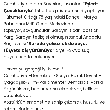
Cumhuriyetin bazı Savcıları, insanları
“Eşleri-
Çocuklarıyla
” tehdit edip, istediklerini yaptırıyor!
Hükümet Ortağı 78 yaşındaki Bahçeli, Mafya
Babalarını MHP Genel Merkezinde
topluyor, soyguncular, Sarayın itibarlı dostları.
Yargı Sarayın tetikçisi olmuş. İstanbul Anadolu
Başsavcısı “
Burada yolsuzluk dizboyu,
rüşvetsiz iş yürümüyor
diye, HSK’ya suç
duyurusunda bulunuyor!
Herkes şu gerçeği iyi bilmeli!
Cumhuriyet-Demokrasi-Sosyal Hukuk Devleti-
Çağdaşlık-Bilim-Parlamenter Demokrasi varsa
özgürlük var, bunlar varsa ekmek var, birlik ve
bütünlük var.
Atatürk’ün emanetine sahip çıkarsak, huzurlu ve
refah içinde oluruz…