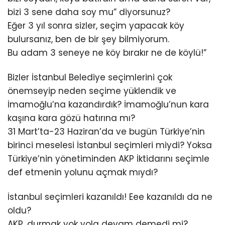
bizi 3 sene daha soy mu” diyorsunuz?
Eğer 3 yıl sonra sizler, seçim yapacak köy
bulursanız, ben de bir şey bilmiyorum.
Bu adam 3 seneye ne köy bırakır ne de köylü!”
Bizler İstanbul Belediye seçimlerini çok
önemseyip neden seçime yüklendik ve
İmamoğlu’na kazandırdık? İmamoğlu’nun kara
kaşına kara gözü hatırına mı?
31 Mart’ta-23 Haziran’da ve bugün Türkiye’nin
birinci meselesi İstanbul seçimleri miydi? Yoksa
Türkiye’nin yönetiminden AKP İktidarını seçimle
def etmenin yolunu açmak mıydı?
İstanbul seçimleri kazanıldı! Eee kazanıldı da ne
oldu?
AKP, durmak yok yola devam demedi mi?