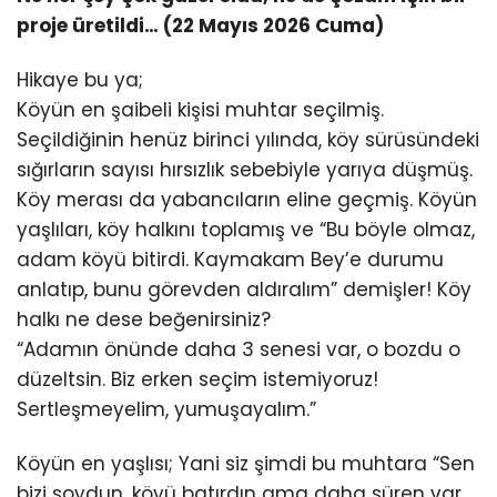
proje üretildi… (22 Mayıs 2026 Cuma)
Hikaye bu ya;
Köyün en şaibeli kişisi muhtar seçilmiş.
Seçildiğinin henüz birinci yılında, köy sürüsündeki
sığırların sayısı hırsızlık sebebiyle yarıya düşmüş.
Köy merası da yabancıların eline geçmiş. Köyün
yaşlıları, köy halkını toplamış ve “Bu böyle olmaz,
adam köyü bitirdi. Kaymakam Bey’e durumu
anlatıp, bunu görevden aldıralım” demişler! Köy
halkı ne dese beğenirsiniz?
“Adamın önünde daha 3 senesi var, o bozdu o
düzeltsin. Biz erken seçim istemiyoruz!
Sertleşmeyelim, yumuşayalım.”
Köyün en yaşlısı; Yani siz şimdi bu muhtara “Sen
bizi soydun, köyü batırdın ama daha süren var,