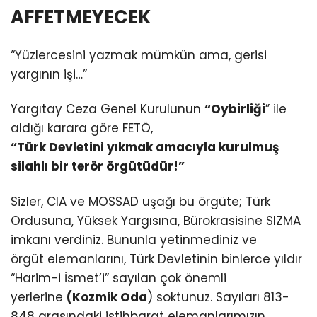
AFFETMEYECEK
“Yüzlercesini yazmak mümkün ama, gerisi
yargının işi…”
Yargıtay Ceza Genel Kurulunun
“Oybirliği
” ile
aldığı karara göre FETÖ,
“Türk Devletini yıkmak amacıyla kurulmuş
silahlı bir terör örgütüdür!”
Sizler, CIA ve MOSSAD uşağı bu örgüte; Türk
Ordusuna, Yüksek Yargısına, Bürokrasisine SIZMA
imkanı verdiniz. Bununla yetinmediniz ve
örgüt elemanlarını, Türk Devletinin binlerce yıldır
“Harim-i İsmet’i” sayılan çok önemli
yerlerine
(Kozmik Oda
) soktunuz. Sayıları 813-
848 arasındaki istihbarat elemanlarımızın