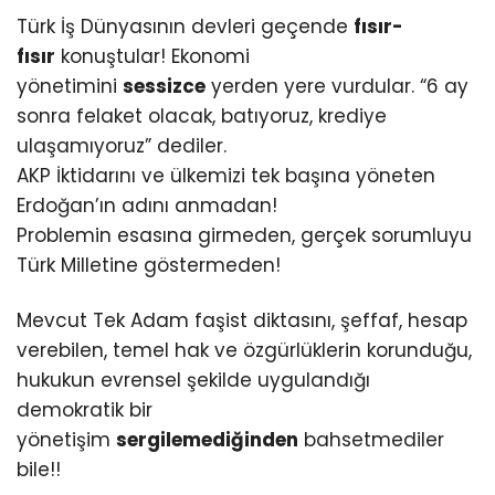
Türk İş Dünyasının devleri geçende
fısır-
fısır
konuştular! Ekonomi
yönetimini
sessizce
yerden yere vurdular. “6 ay
sonra felaket olacak, batıyoruz, krediye
ulaşamıyoruz” dediler.
AKP İktidarını ve ülkemizi tek başına yöneten
Erdoğan’ın adını anmadan!
Problemin esasına girmeden, gerçek sorumluyu
Türk Milletine göstermeden!
Mevcut Tek Adam faşist diktasını, şeffaf, hesap
verebilen, temel hak ve özgürlüklerin korunduğu,
hukukun evrensel şekilde uygulandığı
demokratik bir
yönetişim
sergilemediğinden
bahsetmediler
bile!!