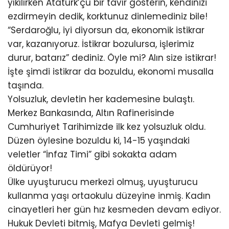
yıkılırken Atatürk’çü bir tavır gösterin, kendinizi
ezdirmeyin dedik, korktunuz dinlemediniz bile!
“Serdaroğlu, iyi diyorsun da, ekonomik istikrar
var, kazanıyoruz. İstikrar bozulursa, işlerimiz
durur, batarız” dediniz. Öyle mi? Alın size istikrar!
İşte şimdi istikrar da bozuldu, ekonomi musalla
taşında.
Yolsuzluk, devletin her kademesine bulaştı.
Merkez Bankasında, Altın Rafinerisinde
Cumhuriyet Tarihimizde ilk kez yolsuzluk oldu.
Düzen öylesine bozuldu ki, 14-15 yaşındaki
veletler “İnfaz Timi” gibi sokakta adam
öldürüyor!
Ülke uyuşturucu merkezi olmuş, uyuşturucu
kullanma yaşı ortaokulu düzeyine inmiş. Kadın
cinayetleri her gün hız kesmeden devam ediyor.
Hukuk Devleti bitmiş, Mafya Devleti gelmiş!