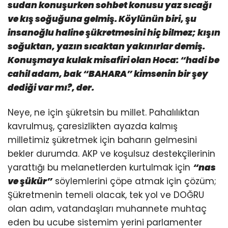
sudan konuşurken sohbet konusu yaz sıcağı
ve kış soğuğuna gelmiş. Köylünün biri, şu
insanoğlu haline şükretmesini hiç bilmez; kışın
soğuktan, yazın sıcaktan yakınırlar demiş.
Konuşmaya kulak misafiri olan Hoca: “hadi be
cahil adam, bak “BAHARA” kimsenin bir şey
dediği var mı?, der.
Neye, ne için şükretsin bu millet. Pahalılıktan
kavrulmuş, çaresizlikten ayazda kalmış
milletimiz şükretmek için baharın gelmesini
bekler durumda. AKP ve koşulsuz destekçilerinin
yarattığı bu melanetlerden kurtulmak için
“nas
ve şükür”
söylemlerini çöpe atmak için çözüm;
Şükretmenin temeli olacak, tek yol ve DOĞRU
olan adım, vatandaşları muhannete muhtaç
eden bu ucube sistemim yerini parlamenter