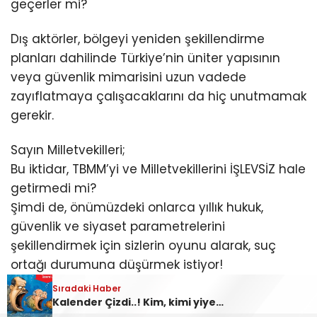
geçerler mi?
Dış aktörler, bölgeyi yeniden şekillendirme
planları dahilinde Türkiye’nin üniter yapısının
veya güvenlik mimarisini uzun vadede
zayıflatmaya çalışacaklarını da hiç unutmamak
gerekir.
Sayın Milletvekilleri;
Bu iktidar, TBMM’yi ve Milletvekillerini İŞLEVSİZ hale
getirmedi mi?
Şimdi de, önümüzdeki onlarca yıllık hukuk,
güvenlik ve siyaset parametrelerini
şekillendirmek için sizlerin oyunu alarak, suç
ortağı durumuna düşürmek istiyor!
Sıradaki Haber
Bu günler gelir geçer. Fakat, bu yasaya oy
Kalender Çizdi..! Kim, kimi yiyecek?..