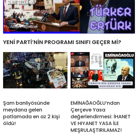
YENİ PARTİ’NİN PROGRAMI SINIFI GEÇER Mİ?
Şam banliyösünde
EMİNAĞAOĞLU’ndan
meydana gelen
Çerçeve Yasa
patlamada en az 2 kişi
değerlendirmesi: İHANET
öldü!
VE HIYANET YASA İLE
MEŞRULAŞTIRILAMAZ!