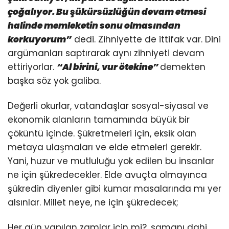
çoğalıyor. Bu şükürsüzlüğün devam etmesi
halinde memleketin sonu olmasından
korkuyorum”
dedi. Zihniyette de ittifak var. Dini
argümanları saptırarak aynı zihniyeti devam
ettiriyorlar.
“Al birini, vur ötekine”
demekten
başka söz yok galiba.
Değerli okurlar, vatandaşlar sosyal-siyasal ve
ekonomik alanların tamamında büyük bir
çöküntü içinde. Şükretmeleri için, eksik olan
metaya ulaşmaları ve elde etmeleri gerekir.
Yani, huzur ve mutluluğu yok edilen bu insanlar
ne için şükredecekler. Elde avuçta olmayınca
şükredin diyenler gibi kumar masalarında mı yer
alsınlar. Millet neye, ne için şükredecek;
Her gün yapılan zamlar için mi?, samanı dahi