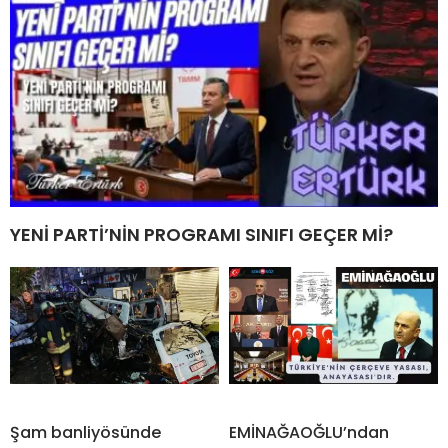
YENİ PARTİ’NİN PROGRAMI SINIFI GEÇER Mİ?
Şam banliyösünde
EMİNAĞAOĞLU’ndan