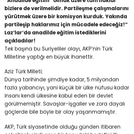
“Anadilde eğitim” olmak üzere tüm haklar
bizlere de verilmelidir. Partileşme çalışmalarını
yürütmek üzere bir komisyon kurduk. Yakında
partileşip haklarımız için mücadele edeceğiz!”
Laz’lar’da anadilde eğitim istediklerini
açıkladılar!
Tek başına bu Suriyeliler olayı, AKP’nin Türk
Milletine yaptığı en büyük ihanettir.
Aziz Türk Milleti;
Dünya tarihinde şimdiye kadar, 5 milyondan
fazla yabancıyı, yani küçük bir ülke nüfusu kadar
insanı kendi ülkesine kabul eden bir devlet
görülmemiştir. Savaşlar-işgaller ve zora dayalı
göçlerde bile böyle bir olay yaşanmamıştır.
AKP, Türk siyasetinde olduğu günden itibaren