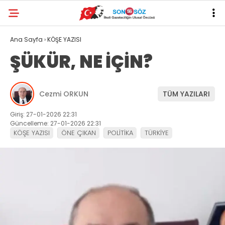
Ana Sayfa
›
KÖŞE YAZISI
ŞÜKÜR, NE İÇİN?
Cezmi ORKUN
TÜM YAZILARI
Giriş: 27-01-2026 22:31
Güncelleme: 27-01-2026 22:31
KÖŞE YAZISI
ÖNE ÇIKAN
POLİTİKA
TÜRKİYE