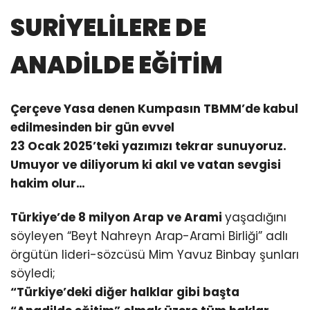
SURİYELİLERE DE
ANADİLDE EĞİTİM
Çerçeve Yasa denen Kumpasın TBMM’de kabul
edilmesinden bir gün evvel
23 Ocak 2025’teki yazımızı tekrar sunuyoruz.
Umuyor ve diliyorum ki akıl ve vatan sevgisi
hakim olur…
Türkiye’de 8 milyon Arap ve Arami
yaşadığını
söyleyen “Beyt Nahreyn Arap-Arami Birliği” adlı
örgütün lideri-sözcüsü Mim Yavuz Binbay şunları
söyledi;
“Türkiye’deki diğer halklar gibi başta