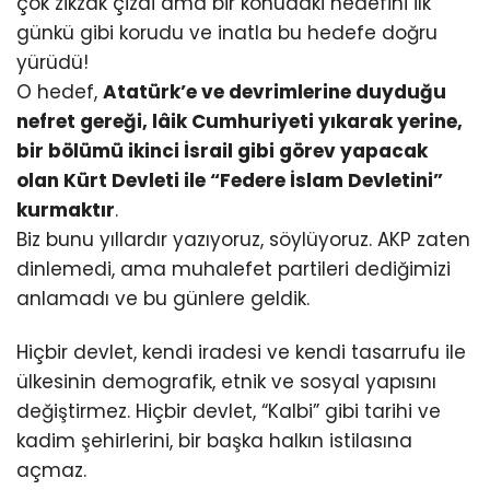
çok zikzak çizdi ama bir konudaki hedefini ilk
günkü gibi korudu ve inatla bu hedefe doğru
yürüdü!
O hedef,
Atatürk’e ve devrimlerine duyduğu
nefret gereği, lâik Cumhuriyeti yıkarak yerine,
bir bölümü ikinci İsrail gibi görev yapacak
olan Kürt Devleti ile “Federe İslam Devletini”
kurmaktır
.
Biz bunu yıllardır yazıyoruz, söylüyoruz. AKP zaten
dinlemedi, ama muhalefet partileri dediğimizi
anlamadı ve bu günlere geldik.
Hiçbir devlet, kendi iradesi ve kendi tasarrufu ile
ülkesinin demografik, etnik ve sosyal yapısını
değiştirmez. Hiçbir devlet, “Kalbi” gibi tarihi ve
kadim şehirlerini, bir başka halkın istilasına
açmaz.