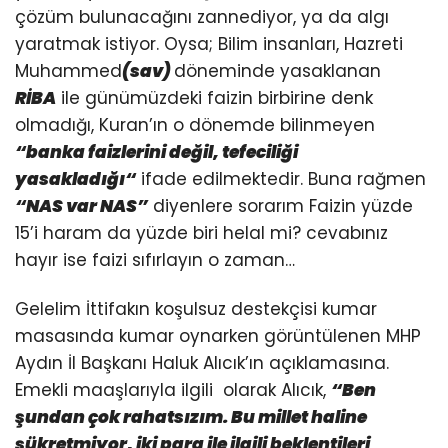
çözüm bulunacağını zannediyor, ya da algı
yaratmak istiyor. Oysa; Bilim insanları, Hazreti
Muhammed
(sav)
döneminde yasaklanan
RİBA
ile günümüzdeki faizin birbirine denk
olmadığı, Kuran’ın o dönemde bilinmeyen
“banka faizlerini değil, tefeciliği
yasakladığı“
ifade edilmektedir. Buna rağmen
“NAS var NAS”
diyenlere sorarım Faizin yüzde
15’i haram da yüzde biri helal mi? cevabınız
hayır ise faizi sıfırlayın o zaman…
Gelelim İttifakın koşulsuz destekçisi kumar
masasında kumar oynarken görüntülenen MHP
Aydın İl Başkanı Haluk Alıcık’ın açıklamasına.
Emekli maaşlarıyla ilgili olarak Alıcık,
“Ben
şundan çok rahatsızım. Bu millet haline
şükretmiyor, iki para ile ilgili beklentileri