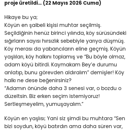
proje üretildi… (22 Mayıs 2026 Cuma)
Hikaye bu ya;
Köyün en şaibeli kişisi muhtar seçilmiş.
Seçildiğinin henüz birinci yılında, köy sürüsündeki
sığırların sayısı hırsızlık sebebiyle yarıya düşmüş.
Köy merası da yabancıların eline geçmiş. Köyün
yaşlıları, köy halkını toplamış ve “Bu böyle olmaz,
adam köyü bitirdi. Kaymakam Bey’e durumu
anlatıp, bunu görevden aldıralım” demişler! Köy
halkı ne dese beğenirsiniz?
“Adamın önünde daha 3 senesi var, o bozdu o
düzeltsin. Biz erken seçim istemiyoruz!
Sertleşmeyelim, yumuşayalım.”
Köyün en yaşlısı; Yani siz şimdi bu muhtara “Sen
bizi soydun, köyü batırdın ama daha süren var,