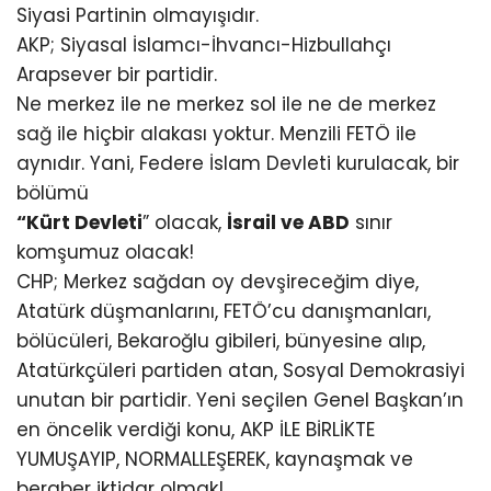
Siyasi Partinin olmayışıdır.
AKP; Siyasal İslamcı-İhvancı-Hizbullahçı
Arapsever bir partidir.
Ne merkez ile ne merkez sol ile ne de merkez
sağ ile hiçbir alakası yoktur. Menzili FETÖ ile
aynıdır. Yani, Federe İslam Devleti kurulacak, bir
bölümü
“Kürt Devleti
” olacak,
İsrail ve ABD
sınır
komşumuz olacak!
CHP; Merkez sağdan oy devşireceğim diye,
Atatürk düşmanlarını, FETÖ’cu danışmanları,
bölücüleri, Bekaroğlu gibileri, bünyesine alıp,
Atatürkçüleri partiden atan, Sosyal Demokrasiyi
unutan bir partidir. Yeni seçilen Genel Başkan’ın
en öncelik verdiği konu, AKP İLE BİRLİKTE
YUMUŞAYIP, NORMALLEŞEREK, kaynaşmak ve
beraber iktidar olmak!