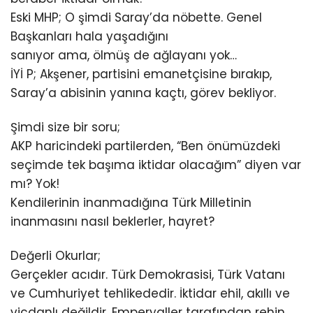
Eski MHP; O şimdi Saray’da nöbette. Genel
Başkanları hala yaşadığını
sanıyor ama, ölmüş de ağlayanı yok…
İYİ P; Akşener, partisini emanetçisine bırakıp,
Saray’a abisinin yanına kaçtı, görev bekliyor.
Şimdi size bir soru;
AKP haricindeki partilerden, “Ben önümüzdeki
seçimde tek başıma iktidar olacağım” diyen var
mı? Yok!
Kendilerinin inanmadığına Türk Milletinin
inanmasını nasıl beklerler, hayret?
Değerli Okurlar;
Gerçekler acıdır. Türk Demokrasisi, Türk Vatanı
ve Cumhuriyet tehlikededir. İktidar ehil, akıllı ve
vicdanlı değildir. Emperyaller tarafından rehin