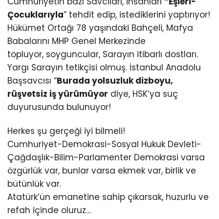
Cumhuriyetin bazı Savcıları, insanları
“Eşleri-
Çocuklarıyla
” tehdit edip, istediklerini yaptırıyor!
Hükümet Ortağı 78 yaşındaki Bahçeli, Mafya
Babalarını MHP Genel Merkezinde
topluyor, soyguncular, Sarayın itibarlı dostları.
Yargı Sarayın tetikçisi olmuş. İstanbul Anadolu
Başsavcısı “
Burada yolsuzluk dizboyu,
rüşvetsiz iş yürümüyor
diye, HSK’ya suç
duyurusunda bulunuyor!
Herkes şu gerçeği iyi bilmeli!
Cumhuriyet-Demokrasi-Sosyal Hukuk Devleti-
Çağdaşlık-Bilim-Parlamenter Demokrasi varsa
özgürlük var, bunlar varsa ekmek var, birlik ve
bütünlük var.
Atatürk’ün emanetine sahip çıkarsak, huzurlu ve
refah içinde oluruz…