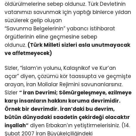
öldürülmelerine sebep oldunuz. Türk Devletinin
vatanımızı savunmak için yaptığı binlerce yıldan
süzülerek gelip oluşan
“Savunma Belgelerinin” yabancı istihbarat
örgütlerinin eline geçmesine sebep
oldunuz.
(Türk Milleti sizleri asla unutmayacak
ve affetmeyecek)
Sizler, “İslam’ın yolunu, Kalaşnikof ve Kur’an
açar” diyen, çözümü kör taassupta ve geçmişte
arayan, İran Mollalar Rejimini savunanlarsınız.
Sizler
“ İran Devrimi; Sömürgeleşmeye, ezilmeye
karşı insanların hakkını koruma devrimidir.
Örnek bir devrimdir. İran’daki bu devrim,
bütün dünyadaki saadetin çekirdeği olacaktır
inşallah”
diyen Erbakan’ın yetiştirmelerisiniz. (14.
Şubat 2007 İran Büyükelçiliğindeki