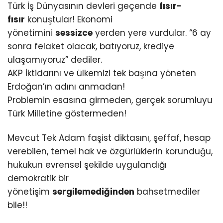
Türk İş Dünyasının devleri geçende
fısır-
fısır
konuştular! Ekonomi
yönetimini
sessizce
yerden yere vurdular. “6 ay
sonra felaket olacak, batıyoruz, krediye
ulaşamıyoruz” dediler.
AKP İktidarını ve ülkemizi tek başına yöneten
Erdoğan’ın adını anmadan!
Problemin esasına girmeden, gerçek sorumluyu
Türk Milletine göstermeden!
Mevcut Tek Adam faşist diktasını, şeffaf, hesap
verebilen, temel hak ve özgürlüklerin korunduğu,
hukukun evrensel şekilde uygulandığı
demokratik bir
yönetişim
sergilemediğinden
bahsetmediler
bile!!