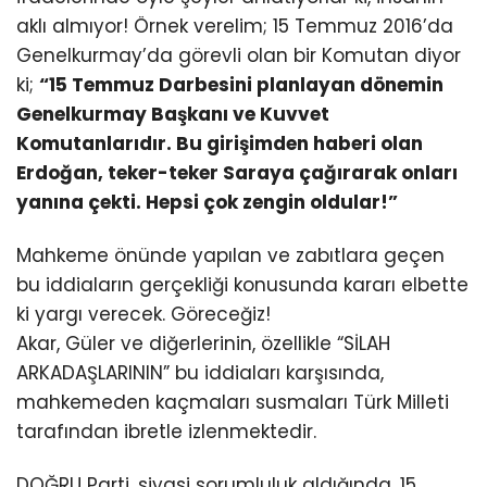
aklı almıyor! Örnek verelim; 15 Temmuz 2016’da
Genelkurmay’da görevli olan bir Komutan diyor
ki;
“15 Temmuz Darbesini planlayan dönemin
Genelkurmay Başkanı ve Kuvvet
Komutanlarıdır. Bu girişimden haberi olan
Erdoğan, teker-teker Saraya çağırarak onları
yanına çekti. Hepsi çok zengin oldular!”
Mahkeme önünde yapılan ve zabıtlara geçen
bu iddiaların gerçekliği konusunda kararı elbette
ki yargı verecek. Göreceğiz!
Akar, Güler ve diğerlerinin, özellikle “SİLAH
ARKADAŞLARININ” bu iddiaları karşısında,
mahkemeden kaçmaları susmaları Türk Milleti
tarafından ibretle izlenmektedir.
DOĞRU Parti, siyasi sorumluluk aldığında, 15