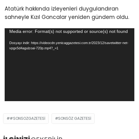
Atatürk hakkında izleyenleri duygulandıran
sahneyle Kızıl Goncalar yeniden gündem oldu.
Video
Media error: Format(s) not supported or source(s) not found
oynatıcı
Dosyayı indir: https://videocdn.yenicaggazetesi.com.tr/2023/12/savetwitter-net-
vpgx5d4agulzoai-720p.mp4?_=1
#SONSOZGAZETESI
SONSÖZ GAZETESI