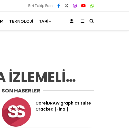
Bizi Takip Edin
AM
TEKNOLOJİ
TARİH
 İZLEMELİ…
SON HABERLER
CorelDRAW graphics suite
Cracked [Final]