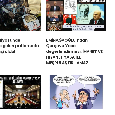
liyösünde
EMİNAĞAOĞLU’ndan
 gelen patlamada
Çerçeve Yasa
işi öldü!
değerlendirmesi: İHANET VE
HIYANET YASA İLE
MEŞRULAŞTIRILAMAZ!