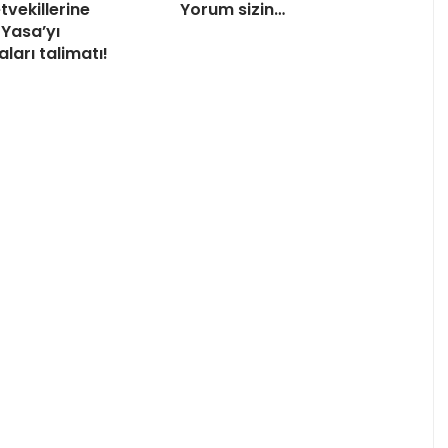
tvekillerine
Yorum sizin…
Yasa’yı
ları talimatı!