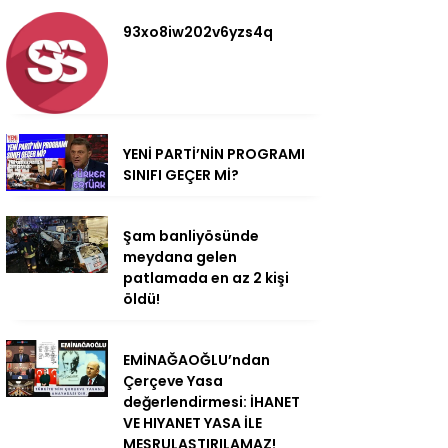
93xo8iw202v6yzs4q
YENİ PARTİ’NİN PROGRAMI
SINIFI GEÇER Mİ?
Şam banliyösünde
meydana gelen
patlamada en az 2 kişi
öldü!
EMİNAĞAOĞLU’ndan
Çerçeve Yasa
değerlendirmesi: İHANET
VE HIYANET YASA İLE
MEŞRULAŞTIRILAMAZ!