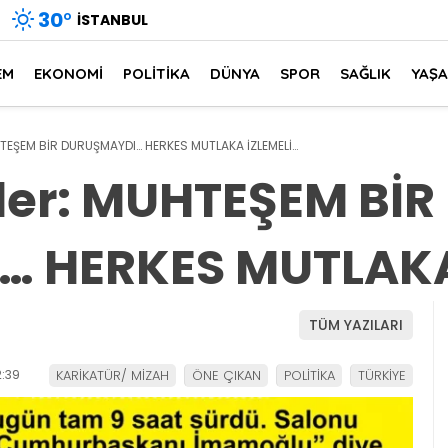
30
°
İSTANBUL
EM
EKONOMİ
POLİTİKA
DÜNYA
SPOR
SAĞLIK
YAŞ
TEŞEM BİR DURUŞMAYDI… HERKES MUTLAKA İZLEMELİ…
der: MUHTEŞEM BİR
 HERKES MUTLAKA
TÜM YAZILARI
:39
KARİKATÜR/ MİZAH
ÖNE ÇIKAN
POLİTİKA
TÜRKİYE