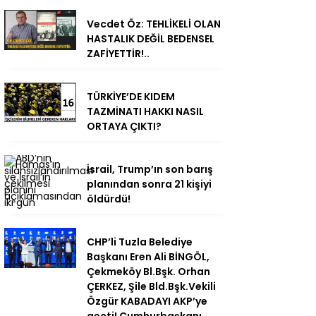
Vecdet Öz: TEHLİKELİ OLAN
HASTALIK DEĞİL BEDENSEL
ZAFİYETTİR!..
TÜRKİYE’DE KIDEM
TAZMİNATI HAKKI NASIL
ORTAYA ÇIKTI?
İsrail, Trump’ın son barış
planından sonra 21 kişiyi
öldürdü!
CHP’li Tuzla Belediye
Başkanı Eren Ali BİNGÖL,
Çekmeköy Bl.Bşk. Orhan
ÇERKEZ, Şile Bld.Bşk.Vekili
Özgür KABADAYI AKP’ye
geçti! Cumhurbaşkanı