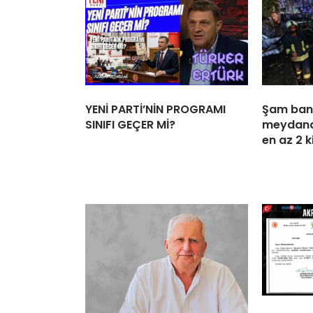
YENİ PARTİ’NİN PROGRAMI
Şam ban
SINIFI GEÇER Mİ?
meydana
en az 2 k