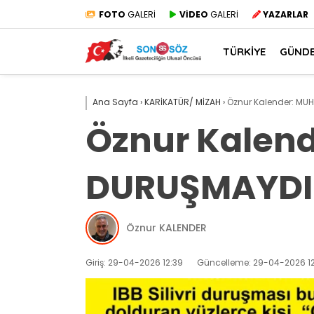
FOTO
GALERİ
VİDEO
GALERİ
YAZARLAR
TÜRKİYE
GÜND
Ana Sayfa
›
KARİKATÜR/ MİZAH
›
Öznur Kalender: MUH
Öznur Kalen
DURUŞMAYDI…
Öznur KALENDER
Giriş: 29-04-2026 12:39
Güncelleme: 29-04-2026 12