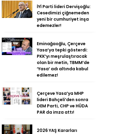
İYİ Parti lideri Dervişoğlu:
Cesedimizi çiğnemeden
yeni bir cumhuriyet inşa
edemezler!
Eminağaoğlu, Çerçeve
Yasa’ya tepki gösterdi:
PKK’yı meşrulaştıracak
olan bir metin, TBMM’de
‘Yasa’ adı altında kabul
edilemez!
Çerçeve Yasa’ya MHP
lideri Bahçeli’den sonra
DEM Parti, CHP ve HÜDA
PAR da imza attı!
2026 YAŞ Kararları