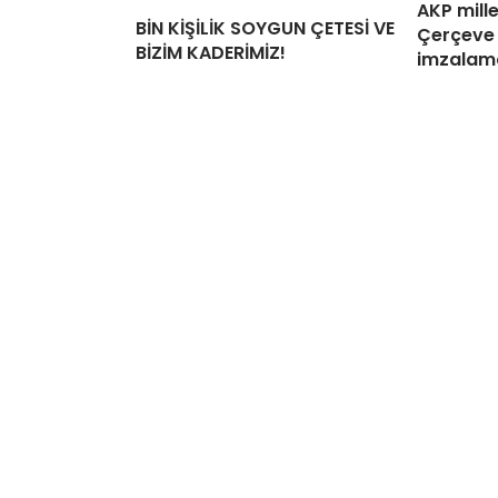
AKP mille
BİN KİŞİLİK SOYGUN ÇETESİ VE
Çerçeve 
BİZİM KADERİMİZ!
imzalama