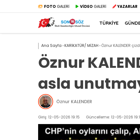
FOTO
GALERİ
VİDEO
GALERİ
YAZARLAR
TÜRKİYE
GÜND
Ana Sayfa
›
KARİKATÜR/ MİZAH
›
Öznur KALENDER çizd
Öznur KALEND
asla unutmay
Öznur KALENDER
Giriş: 12-05-2026 19:15
Güncelleme: 12-05-2026 19: