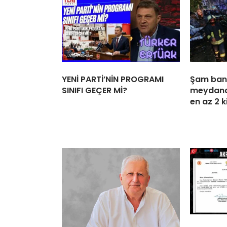
YENİ PARTİ’NİN PROGRAMI
Şam ban
SINIFI GEÇER Mİ?
meydana
en az 2 k