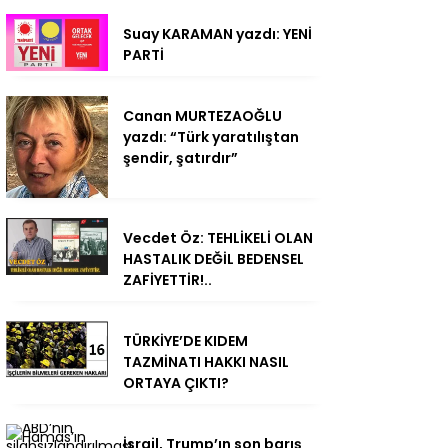
Suay KARAMAN yazdı: YENİ
PARTİ
Canan MURTEZAOĞLU
yazdı: “Türk yaratılıştan
şendir, şatırdır”
Vecdet Öz: TEHLİKELİ OLAN
HASTALIK DEĞİL BEDENSEL
ZAFİYETTİR!..
TÜRKİYE’DE KIDEM
TAZMİNATI HAKKI NASIL
ORTAYA ÇIKTI?
İsrail, Trump’ın son barış