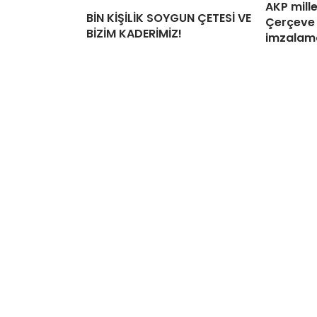
AKP mille
BİN KİŞİLİK SOYGUN ÇETESİ VE
Çerçeve 
BİZİM KADERİMİZ!
imzalama