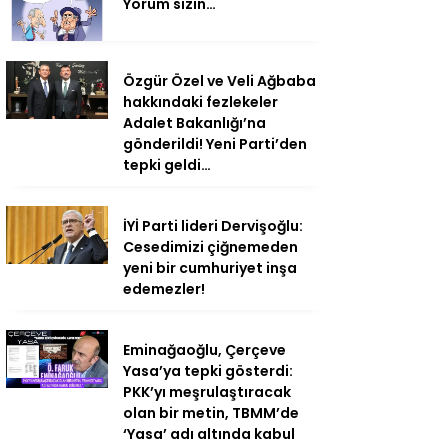
Yorum sizin…
Özgür Özel ve Veli Ağbaba
hakkındaki fezlekeler
Adalet Bakanlığı’na
gönderildi! Yeni Parti’den
tepki geldi…
İYİ Parti lideri Dervişoğlu:
Cesedimizi çiğnemeden
yeni bir cumhuriyet inşa
edemezler!
Eminağaoğlu, Çerçeve
Yasa’ya tepki gösterdi:
PKK’yı meşrulaştıracak
olan bir metin, TBMM’de
‘Yasa’ adı altında kabul