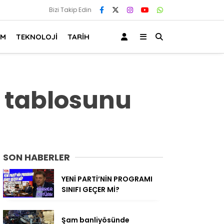
Bizi Takip Edin
AM
TEKNOLOJİ
TARİH
ç tablosunu
SON HABERLER
YENİ PARTİ’NİN PROGRAMI
SINIFI GEÇER Mİ?
Şam banliyösünde