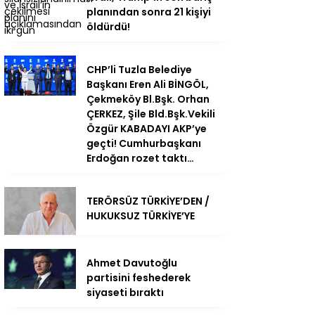
planından sonra 21 kişiyi
öldürdü!
CHP’li Tuzla Belediye
Başkanı Eren Ali BİNGÖL,
Çekmeköy Bl.Bşk. Orhan
ÇERKEZ, Şile Bld.Bşk.Vekili
Özgür KABADAYI AKP’ye
geçti! Cumhurbaşkanı
Erdoğan rozet taktı…
TERÖRSÜZ TÜRKİYE’DEN /
HUKUKSUZ TÜRKİYE’YE
Ahmet Davutoğlu
partisini feshederek
siyaseti bıraktı