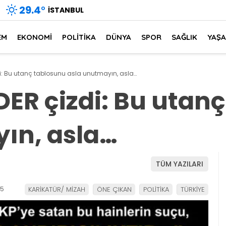
29.4
°
İSTANBUL
EM
EKONOMİ
POLİTİKA
DÜNYA
SPOR
SAĞLIK
YAŞ
i: Bu utanç tablosunu asla unutmayın, asla…
ER çizdi: Bu utan
ın, asla…
TÜM YAZILARI
15
KARİKATÜR/ MİZAH
ÖNE ÇIKAN
POLİTİKA
TÜRKİYE