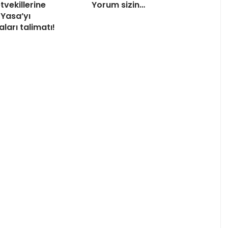
tvekillerine
Yorum sizin…
Yasa’yı
ları talimatı!