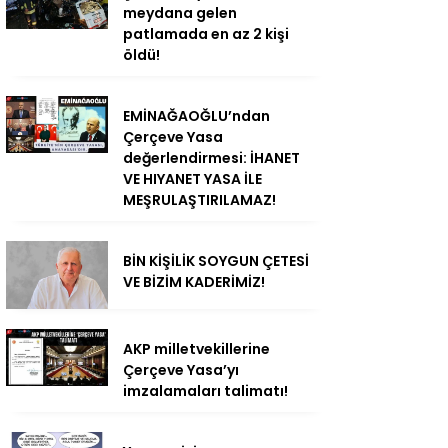
meydana gelen
patlamada en az 2 kişi
öldü!
EMİNAĞAOĞLU’ndan
Çerçeve Yasa
değerlendirmesi: İHANET
VE HIYANET YASA İLE
MEŞRULAŞTIRILAMAZ!
BİN KİŞİLİK SOYGUN ÇETESİ
VE BİZİM KADERİMİZ!
AKP milletvekillerine
Çerçeve Yasa’yı
imzalamaları talimatı!