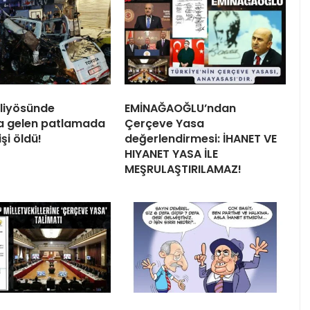
liyösünde
EMİNAĞAOĞLU’ndan
 gelen patlamada
Çerçeve Yasa
işi öldü!
değerlendirmesi: İHANET VE
HIYANET YASA İLE
MEŞRULAŞTIRILAMAZ!