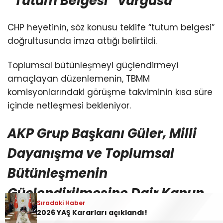
“Tutum Belgesi” vurgusu
CHP heyetinin, söz konusu teklife “tutum belgesi”
doğrultusunda imza attığı belirtildi.
Toplumsal bütünleşmeyi güçlendirmeyi
amaçlayan düzenlemenin, TBMM
komisyonlarındaki görüşme takviminin kısa süre
içinde netleşmesi bekleniyor.
AKP Grup Başkanı Güler, Milli
Dayanışma ve Toplumsal
Bütünleşmenin
Güçlendirilmesine Dair Kanun
Sıradaki Haber
Teklifi’nin 360’a yakın imzayla
2026 YAŞ Kararları açıklandı!