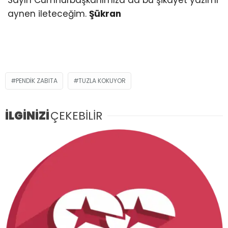
Sayın Cumhurbaşkanımıza da bu şikayet yazımı
aynen ileteceğim.
Şükran
PENDIK ZABITA
TUZLA KOKUYOR
İLGİNİZİ
ÇEKEBİLİR