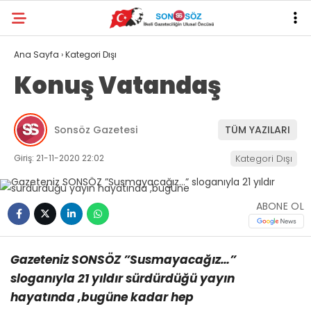
Ana Sayfa
›
Kategori Dışı
Konuş Vatandaş
Sonsöz Gazetesi
TÜM YAZILARI
Giriş: 21-11-2020 22:02
Kategori Dışı
ABONE OL
Gazeteniz SONSÖZ ”Susmayacağız…”
sloganıyla 21 yıldır sürdürdüğü yayın
hayatında ,bugüne kadar hep