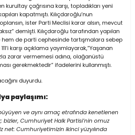
 kurultay çağrısına karşı, topladıkları yeni
apıları kapatmıştı. Kılıçdaroğlu’nun
toplansın, ister Parti Meclisi karar alsın, mevcut
sız” demişti. Kılıçdaroğlu tarafından yapılan
e hem de parti cephesinde tartışmalara sebep
n 111’i karşı açıklama yayımlayarak,”Yaşanan
azla zarar vermemesi adına, olağanüstü
ası gerekmektedir” ifadelerini kullanmıştı.
tacağını duyurdu.
dya paylaşımı:
erek büyüyen ve aynı amaç etrafında kenetlenen
liz; bizler, Cumhuriyet Halk Partisi’nin omuz
z net: Cumhuriyetimizin ikinci yüzyılında