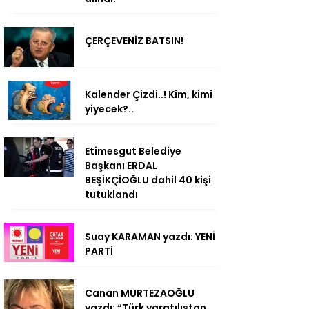
ÇERÇEVENİZ BATSIN!
Kalender Çizdi..! Kim, kimi
yiyecek?..
Etimesgut Belediye
Başkanı ERDAL
BEŞİKÇİOĞLU dahil 40 kişi
tutuklandı
Suay KARAMAN yazdı: YENİ
PARTİ
Canan MURTEZAOĞLU
yazdı: “Türk yaratılıştan