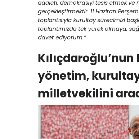
adaleti, demokrasiyi tesis etmek ve m
gerçekleştirmektir. 11 Haziran Perşe
toplantısıyla kurultay sürecimizi ba
toplantımızda tek yürek olmaya, sa
davet ediyorum.”
Kılıçdaroğlu’nun b
yönetim, kurultay 
milletvekilini ara