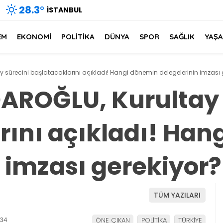
28.3
°
İSTANBUL
EM
EKONOMİ
POLİTİKA
DÜNYA
SPOR
SAĞLIK
YAŞ
y sürecini başlatacaklarını açıkladı! Hangi dönemin delegelerinin imzası 
AROĞLU, Kurultay 
rını açıkladı! Han
 imzası gerekiyor?
TÜM YAZILARI
:34
ÖNE ÇIKAN
POLİTİKA
TÜRKİYE