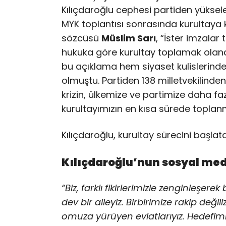
Kılıçdaroğlu cephesi partiden yükselen
MYK toplantısı sonrasında kurultaya k
sözcüsü
Müslim Sarı
, “İster imzalar 
hukuka göre kurultay toplamak olanak
bu açıklama hem siyaset kulislerind
olmuştu. Partiden 138 milletvekilinde
krizin, ülkemize ve partimize daha f
kurultayımızın en kısa sürede toplanm
Kılıçdaroğlu, kurultay sürecini başla
Kılıçdaroğlu’nun sosyal me
“Biz, farklı fikirlerimizle zenginleş
dev bir aileyiz. Birbirimize rakip deği
omuza yürüyen evlatlarıyız. Hedefimi