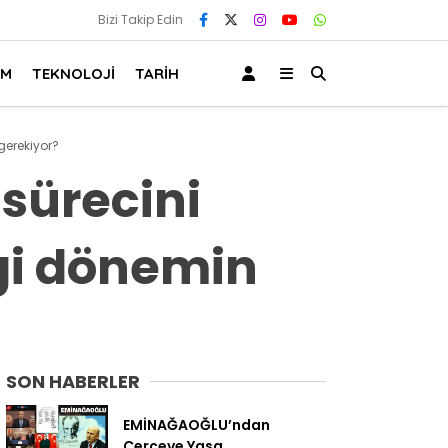
Bizi Takip Edin
AM
TEKNOLOJİ
TARİH
gerekiyor?
sürecini
gi dönemin
SON HABERLER
EMİNAĞAOĞLU’ndan
Çerçeve Yasa