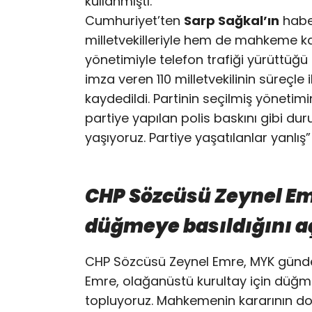
kullanmıştı.
Cumhuriyet’ten
Sarp Sağkal’ın
haber
milletvekilleriyle hem de mahkeme kar
yönetimiyle telefon trafiği yürüttüğü
imza veren 110 milletvekilinin süreçle ilg
kaydedildi. Partinin seçilmiş yönetimi
partiye yapılan polis baskını gibi du
yaşıyoruz. Partiye yaşatılanlar yanlış”
CHP Sözcüsü Zeynel Em
düğmeye basıldığını a
CHP Sözcüsü Zeynel Emre, MYK gündem
Emre, olağanüstü kurultay için düğmey
topluyoruz. Mahkemenin kararının doğ