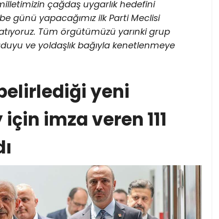
illetimizin çağdaş uygarlık hedefini
mbe günü yapacağımız ilk Parti Meclisi
şlatıyoruz. Tüm örgütümüzü yarınki grup
ğduyu ve yoldaşlık bağıyla kenetlenmeye
elirlediği yeni
için imza veren 111
dı