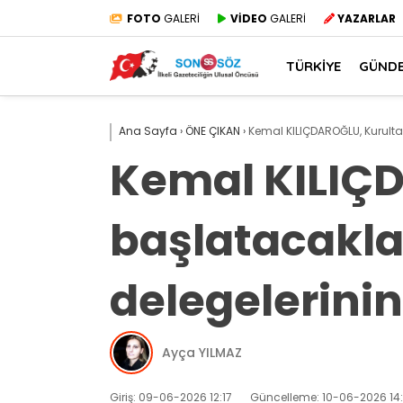
FOTO
GALERİ
VİDEO
GALERİ
YAZARLAR
TÜRKİYE
GÜND
Ana Sayfa
›
ÖNE ÇIKAN
›
Kemal KILIÇDAROĞLU, Kurulta
Kemal KILIÇD
başlatacakla
delegelerinin
Ayça YILMAZ
Giriş: 09-06-2026 12:17
Güncelleme: 10-06-2026 14