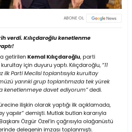
ABONE OL
rih verdi.
Kılıçdaroğlu kenetlenme
yaptı!
a getirilen
Kemal Kılıçdaroğlu
, parti
rultay için duyuru yaptı. Kılıçdaroğlu, “
11
k Parti Meclisi toplantısıyla kurultay
müzü yarınki grup toplantımızda tek yürek
yla kenetlenmeye davet ediyorum”
dedi.
ecine ilişkin olarak yaptığı ilk açıklamada,
ay yapılır” demişti. Mutlak butlan kararıyla
Başkanı Özgür Özel’in çağrısıyla olağanüstü
zerinde delegenin imzası toplanmıştı.