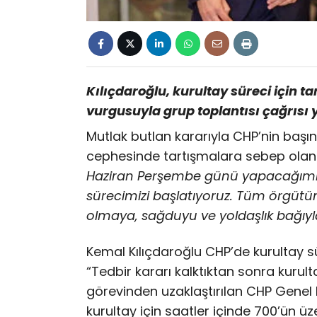
Kılıçdaroğlu, kurultay süreci için ta
vurgusuyla grup toplantısı çağrısı 
Mutlak butlan kararıyla CHP’nin başın
cephesinde tartışmalara sebep olan ku
Haziran Perşembe günü yapacağımız il
sürecimizi başlatıyoruz. Tüm örgütü
olmaya, sağduyu ve yoldaşlık bağı
Kemal Kılıçdaroğlu CHP’de kurultay sür
“Tedbir kararı kalktıktan sonra kurult
görevinden uzaklaştırılan CHP Genel 
kurultay için saatler içinde 700’ün ü