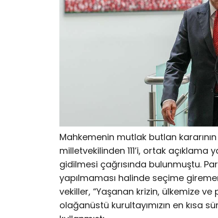
Mahkemenin mutlak butlan kararının
milletvekilinden 111’i, ortak açıklama
gidilmesi çağrısında bulunmuştu. Pa
yapılmaması halinde seçime girememe
vekiller, “Yaşanan krizin, ülkemize v
olağanüstü kurultayımızın en kısa sü