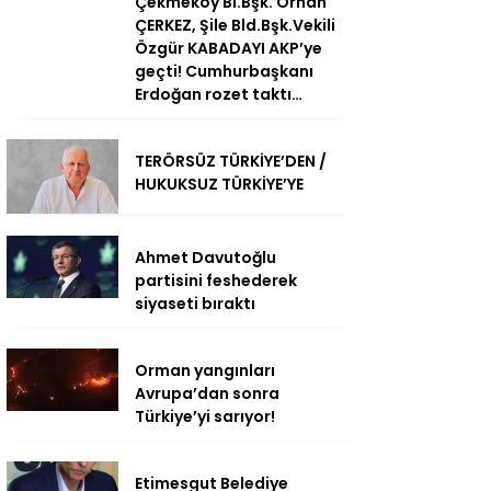
Çekmeköy Bl.Bşk. Orhan
ÇERKEZ, Şile Bld.Bşk.Vekili
Özgür KABADAYI AKP’ye
geçti! Cumhurbaşkanı
Erdoğan rozet taktı…
TERÖRSÜZ TÜRKİYE’DEN /
HUKUKSUZ TÜRKİYE’YE
Ahmet Davutoğlu
partisini feshederek
siyaseti bıraktı
Orman yangınları
Avrupa’dan sonra
Türkiye’yi sarıyor!
Etimesgut Belediye