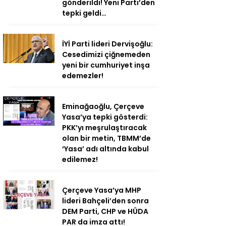
gönderildi! Yeni Parti’den
tepki geldi…
İYİ Parti lideri Dervişoğlu:
Cesedimizi çiğnemeden
yeni bir cumhuriyet inşa
edemezler!
Eminağaoğlu, Çerçeve
Yasa’ya tepki gösterdi:
PKK’yı meşrulaştıracak
olan bir metin, TBMM’de
‘Yasa’ adı altında kabul
edilemez!
Çerçeve Yasa’ya MHP
lideri Bahçeli’den sonra
DEM Parti, CHP ve HÜDA
PAR da imza attı!