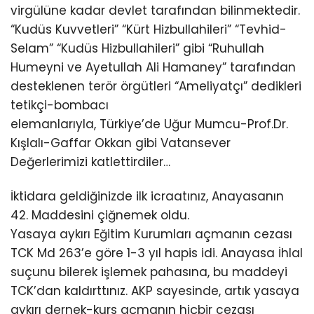
virgülüne kadar devlet tarafından bilinmektedir.
“Kudüs Kuvvetleri” “Kürt Hizbullahileri” “Tevhid-
Selam” “Kudüs Hizbullahileri” gibi “Ruhullah
Humeyni ve Ayetullah Ali Hamaney” tarafından
desteklenen terör örgütleri “Ameliyatçı” dedikleri
tetikçi-bombacı
elemanlarıyla, Türkiye’de Uğur Mumcu-Prof.Dr.
Kışlalı-Gaffar Okkan gibi Vatansever
Değerlerimizi katlettirdiler…
İktidara geldiğinizde ilk icraatınız, Anayasanın
42. Maddesini çiğnemek oldu.
Yasaya aykırı Eğitim Kurumları açmanın cezası
TCK Md 263’e göre 1-3 yıl hapis idi. Anayasa İhlal
suçunu bilerek işlemek pahasına, bu maddeyi
TCK’dan kaldırttınız. AKP sayesinde, artık yasaya
aykırı dernek-kurs açmanın hiçbir cezası