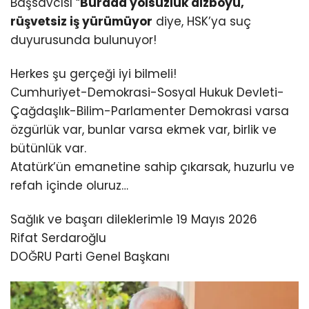
Başsavcısı “
Burada yolsuzluk dizboyu,
rüşvetsiz iş yürümüyor
diye, HSK’ya suç
duyurusunda bulunuyor!
Herkes şu gerçeği iyi bilmeli!
Cumhuriyet-Demokrasi-Sosyal Hukuk Devleti-
Çağdaşlık-Bilim-Parlamenter Demokrasi varsa
özgürlük var, bunlar varsa ekmek var, birlik ve
bütünlük var.
Atatürk’ün emanetine sahip çıkarsak, huzurlu ve
refah içinde oluruz…
Sağlık ve başarı dileklerimle 19 Mayıs 2026
Rifat Serdaroğlu
DOĞRU Parti Genel Başkanı