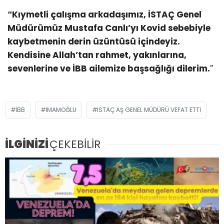
“Kıymetli çalışma arkadaşımız, İSTAÇ Genel
Müdürümüz Mustafa Canlı’yı Kovid sebebiyle
kaybetmenin derin üzüntüsü içindeyiz.
Kendisine Allah’tan rahmet, yakınlarına,
sevenlerine ve İBB ailemize başsağlığı dilerim.
”
IBB
IMAMOĞLU
İSTAÇ AŞ GENEL MÜDÜRÜ VEFAT ETTI
İLGİNİZİ
ÇEKEBİLİR