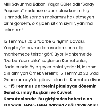
Milli Savunma Bakanı Yaşar Güler adlı “Saray
Paşasına” nedense oldum olası kanım hiç
ısınmadı. Ne zaman makamını hak etmeyen
birini görsem, o kişiden sıtkım sıyrılır, yanıma
sokmam!
15 Temmuz 2016 “Darbe Girişimi” Davası,
Yargıtay’ın bozma kararından sonra, ilgili
mahkemece tekrar görülüyor. Mahkeme’de
“Darbe Yapmakla” suçlanan Komutanlar,
ifadelerinde öyle şeyler anlatıyorlar ki, insanın
aklı almıyor! Örnek verelim; 15 Temmuz 2016’da
Genelkurmay’da görevli olan bir Komutan diyor
ki;
“15 Temmuz Darbesini planlayan dönemin
Genelkurmay Başkanı ve Kuvvet
Komutanlarıdır. Bu girişimden haberi olan
Erdoğan, teker-teker Saraya çağırarak onları