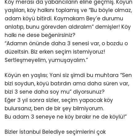
Köy merası da yabancıların eline geçmiş. Köyün
yaşlıları, köy halkını toplamış ve “Bu böyle olmaz,
adam köyü bitirdi. Kaymakam Bey’e durumu
anlatıp, bunu görevden aldıralım” demişler! Köy
halkı ne dese beğenirsiniz?
“Adamın önünde daha 3 senesi var, o bozdu o
düzeltsin. Biz erken seçim istemiyoruz!
Sertleşmeyelim, yumuşayalım.”
Köyün en yaşlısı; Yani siz şimdi bu muhtara “Sen
bizi soydun, köyü batırdın ama daha süren var,
bizi 3 sene daha soy mu” diyorsunuz?
Eğer 3 yıl sonra sizler, seçim yapacak köy
bulursanız, ben de bir şey bilmiyorum.
Bu adam 3 seneye ne köy bırakır ne de köylü!”
Bizler İstanbul Belediye seçimlerini çok