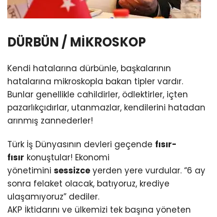
DÜRBÜN / MİKROSKOP
Kendi hatalarına dürbünle, başkalarının
hatalarına mikroskopla bakan tipler vardır.
Bunlar genellikle cahildirler, ödlektirler, içten
pazarlıkçıdırlar, utanmazlar, kendilerini hatadan
arınmış zannederler!
Türk İş Dünyasının devleri geçende
fısır-
fısır
konuştular! Ekonomi
yönetimini
sessizce
yerden yere vurdular. “6 ay
sonra felaket olacak, batıyoruz, krediye
ulaşamıyoruz” dediler.
AKP İktidarını ve ülkemizi tek başına yöneten