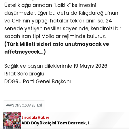
Üstelik ağızlarından “Laiklik” kelimesini
düşürmezler. Eğer bu defa da Kılıçdaroğlu’nun
ve CHP’nin yaptığı hatalar tekrarlanır ise, 24
senede yetişen nesiller sayesinde, kendimizi bir
sabah İran tipi Mollalar rejiminde buluruz.
(Türk Milleti sizleri asla unutmayacak ve
affetmeyecek…)
Sağlık ve başarı dileklerimle 19 Mayıs 2026
Rifat Serdaroğlu
DOĞRU Parti Genel Başkanı
#SONSOZGAZETESI
Sıradaki Haber
ABD Büyükelçisi Tom Barrack, 19 Mayıs’ta Ankara’da protesto edildi: “Barrack evine dön!”
İLGİNİZİ
ÇEKEBİLİR