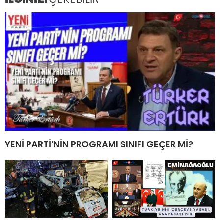
YENİ PARTİ’NİN PROGRAMI SINIFI GEÇER Mİ?