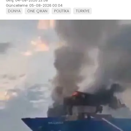
Giriş: 04-08-2026 23:58
Güncelleme: 05-08-2026 00:04
DÜNYA
ÖNE ÇIKAN
POLİTİKA
TÜRKİYE