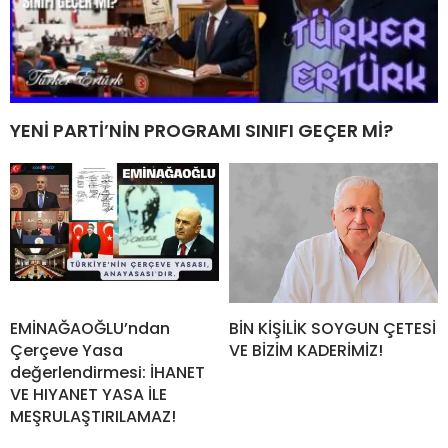
YENİ PARTİ’NİN PROGRAMI SINIFI GEÇER Mİ?
EMİNAĞAOĞLU’ndan
BİN KİŞİLİK SOYGUN ÇETESİ
Çerçeve Yasa
VE BİZİM KADERİMİZ!
değerlendirmesi: İHANET
VE HIYANET YASA İLE
MEŞRULAŞTIRILAMAZ!