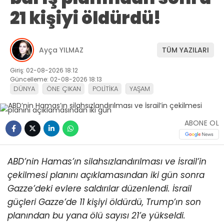
21 kişiyi öldürdü!
Ayça YILMAZ
TÜM YAZILARI
Giriş: 02-08-2026 18:12
Güncelleme: 02-08-2026 18:13
DÜNYA
ÖNE ÇIKAN
POLİTİKA
YAŞAM
ABONE OL
ABD’nin Hamas’ın silahsızlandırılması ve İsrail’in
çekilmesi planını açıklamasından iki gün sonra
Gazze’deki evlere saldırılar düzenlendi.
İsrail
güçleri Gazze’de 11 kişiyi öldürdü, Trump’ın son
planından bu yana ölü sayısı 21’e yükseldi.