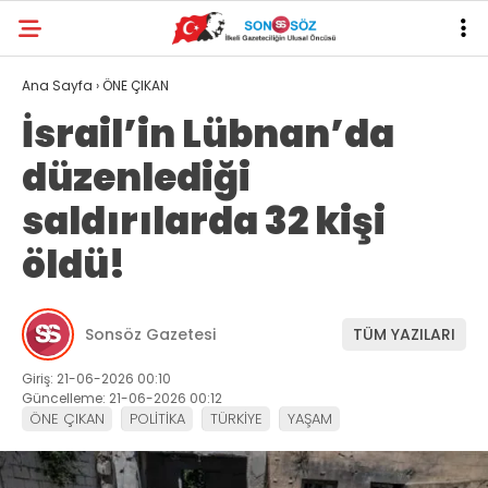
Ana Sayfa
›
ÖNE ÇIKAN
İsrail’in Lübnan’da
düzenlediği
saldırılarda 32 kişi
öldü!
Sonsöz Gazetesi
TÜM YAZILARI
Giriş: 21-06-2026 00:10
Güncelleme: 21-06-2026 00:12
ÖNE ÇIKAN
POLİTİKA
TÜRKİYE
YAŞAM