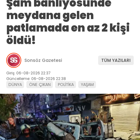
Şam banliyösünde
meydana gelen
patlamada en az 2 kişi
öldü!
Sonsöz Gazetesi
TÜM YAZILARI
Giriş: 06-08-2026 22:37
Güncelleme: 06-08-2026 22:38
DÜNYA
ÖNE ÇIKAN
POLİTİKA
YAŞAM