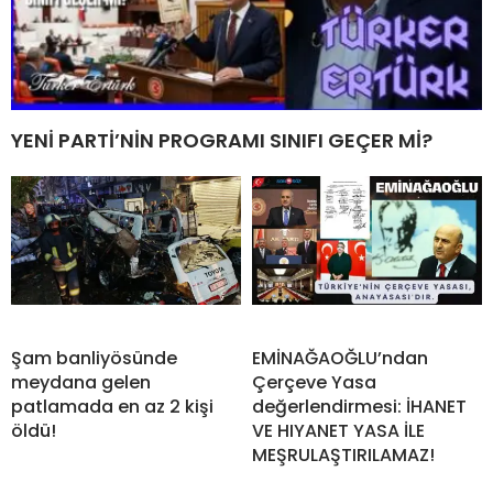
YENİ PARTİ’NİN PROGRAMI SINIFI GEÇER Mİ?
Şam banliyösünde
EMİNAĞAOĞLU’ndan
meydana gelen
Çerçeve Yasa
patlamada en az 2 kişi
değerlendirmesi: İHANET
öldü!
VE HIYANET YASA İLE
MEŞRULAŞTIRILAMAZ!