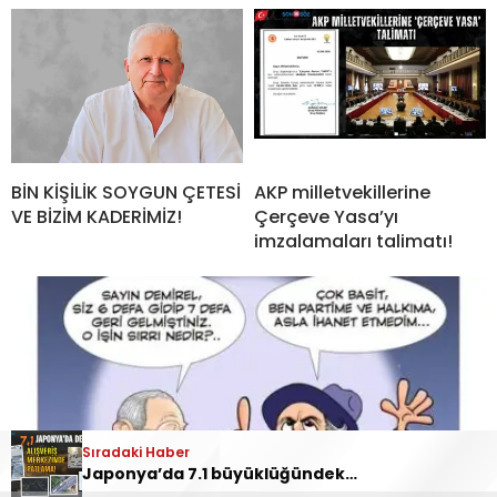
BİN KİŞİLİK SOYGUN ÇETESİ
AKP milletvekillerine
VE BİZİM KADERİMİZ!
Çerçeve Yasa’yı
imzalamaları talimatı!
Sıradaki Haber
Japonya’da 7.1 büyüklüğündeki deprem! Alışveriş merkezindeki patlamada çok sayıda kişi hayatını kaybetti!